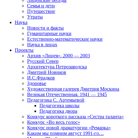
Лицейские беседы
Семья и дети
Путешествие
Утраты
Наука
Новости и факты
Гуманитарные науки
Естественно-математические науки
Наука в лицах
Проекты
Архив «Лицея». 2000 — 2003
Русский Север
Архитектура Петрозаводска
Дмитрий Новиков
И.С.Фрадков
Здоровье
Художественная галерея Дмитрия Москина
Великая Отечественная. 1941 — 1945
Педагогика С. Артемьевой
Педагогика школы
Педагогика двора
Конкурс короткого рассказа «Сестра таланта»
Конкурс «Во весь голос»
Конкурс новой драматургии «Ремарка»
Каким мы помним август 1991-го…