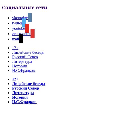
Социальные сети
vkontakte
twitter
youtube
zen-yandex
mail
12+
Лицейские беседы
Русский Север
Литература
История
И.С.Фрадков
12+
Лицейские беседы
Русский Север
Литература
История
И.С.Фрадков