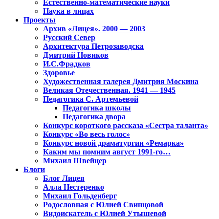
Естественно-математические науки
Наука в лицах
Проекты
Архив «Лицея». 2000 — 2003
Русский Север
Архитектура Петрозаводска
Дмитрий Новиков
И.С.Фрадков
Здоровье
Художественная галерея Дмитрия Москина
Великая Отечественная. 1941 — 1945
Педагогика С. Артемьевой
Педагогика школы
Педагогика двора
Конкурс короткого рассказа «Сестра таланта»
Конкурс «Во весь голос»
Конкурс новой драматургии «Ремарка»
Каким мы помним август 1991-го…
Михаил Швейцер
Блоги
Блог Лицея
Алла Нестеренко
Михаил Гольденберг
Родословная с Юлией Свинцовой
Видоискатель с Юлией Утышевой