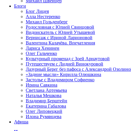
Михаил Швейцер
Блоги
Блог Лицея
Алла Нестеренко
Михаил Гольденберг
Родословная с Юлией Свинцовой
Видоискатель с Юлией Утышевой
Вернисаж с Ириной Ларионовой
Валентина Калачёва. Впечатления
Лариса Хенинен
Олег Гальченко
Культурный променад с Зоей Арнаутовой
Путешествуем с Лидией Винокуровой
Лазурный Берег без пафоса с Александрой Озолино
«Задние мысли» Кирилла Олюшкина
Застолье с Владимиром Софиенко
Ирина Савкина
Светлана Артемьева
Наталья Мешкова
Владимир Берштейн
Екатерина Габалова
Олег Липовецкий
Илона Румянцева
Афиша