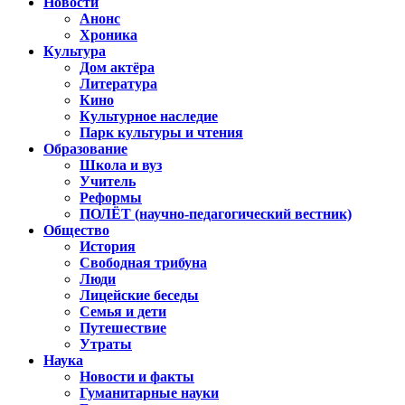
Новости
Анонс
Хроника
Культура
Дом актёра
Литература
Кино
Культурное наследие
Парк культуры и чтения
Образование
Школа и вуз
Учитель
Реформы
ПОЛЁТ (научно-педагогический вестник)
Общество
История
Свободная трибуна
Люди
Лицейские беседы
Семья и дети
Путешествие
Утраты
Наука
Новости и факты
Гуманитарные науки