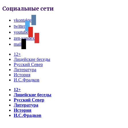
Социальные сети
vkontakte
twitter
youtube
zen-yandex
mail
12+
Лицейские беседы
Русский Север
Литература
История
И.С.Фрадков
12+
Лицейские беседы
Русский Север
Литература
История
И.С.Фрадков