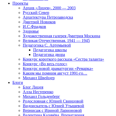
Проекты
Архив «Лицея». 2000 — 2003
Русский Север
Архитектура Петрозаводска
Дмитрий Новиков
И.С.Фрадков
Здоровье
Художественная галерея Дмитрия Москина
Великая Отечественная. 1941 — 1945
Педагогика С. Артемьевой
Педагогика школы
Педагогика двора
Конкурс короткого рассказа «Сестра таланта»
Конкурс «Во весь голос»
Конкурс новой драматургии «Ремарка»
Каким мы помним август 1991-го…
Михаил Швейцер
Блоги
Блог Лицея
Алла Нестеренко
Михаил Гольденберг
Родословная с Юлией Свинцовой
Видоискатель с Юлией Утышевой
Вернисаж с Ириной Ларионовой
Валентина Калачёва. Впечатления