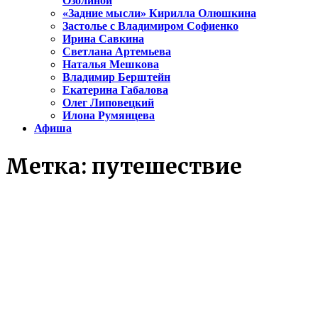
Озолиной
«Задние мысли» Кирилла Олюшкина
Застолье с Владимиром Софиенко
Ирина Савкина
Светлана Артемьева
Наталья Мешкова
Владимир Берштейн
Екатерина Габалова
Олег Липовецкий
Илона Румянцева
Афиша
Метка:
путешествие