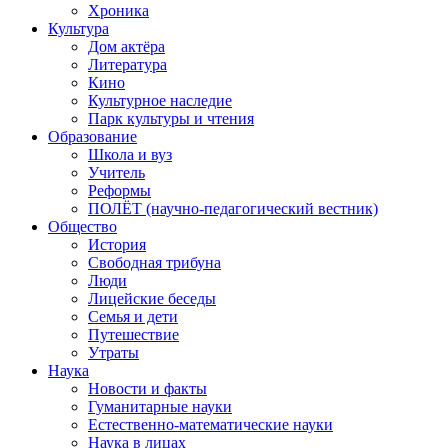
Хроника
Культура
Дом актёра
Литература
Кино
Культурное наследие
Парк культуры и чтения
Образование
Школа и вуз
Учитель
Реформы
ПОЛЁТ (научно-педагогический вестник)
Общество
История
Свободная трибуна
Люди
Лицейские беседы
Семья и дети
Путешествие
Утраты
Наука
Новости и факты
Гуманитарные науки
Естественно-математические науки
Наука в лицах