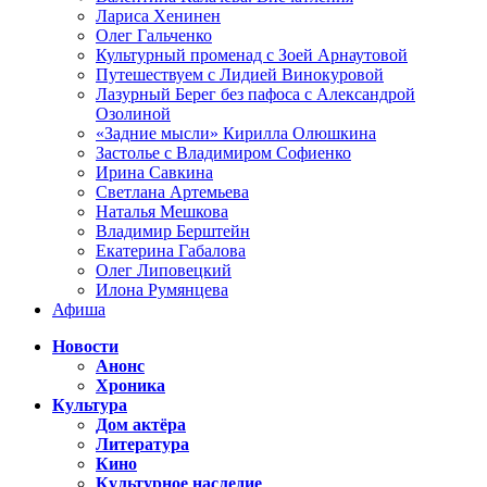
Лариса Хенинен
Олег Гальченко
Культурный променад с Зоей Арнаутовой
Путешествуем с Лидией Винокуровой
Лазурный Берег без пафоса с Александрой
Озолиной
«Задние мысли» Кирилла Олюшкина
Застолье с Владимиром Софиенко
Ирина Савкина
Светлана Артемьева
Наталья Мешкова
Владимир Берштейн
Екатерина Габалова
Олег Липовецкий
Илона Румянцева
Афиша
Новости
Анонс
Хроника
Культура
Дом актёра
Литература
Кино
Культурное наследие