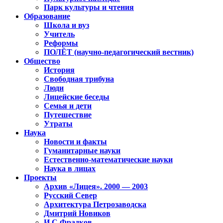
Парк культуры и чтения
Образование
Школа и вуз
Учитель
Реформы
ПОЛЁТ (научно-педагогический вестник)
Общество
История
Свободная трибуна
Люди
Лицейские беседы
Семья и дети
Путешествие
Утраты
Наука
Новости и факты
Гуманитарные науки
Естественно-математические науки
Наука в лицах
Проекты
Архив «Лицея». 2000 — 2003
Русский Север
Архитектура Петрозаводска
Дмитрий Новиков
И.С.Фрадков