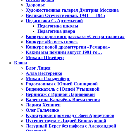
Здоровье
Художественная галерея Дмитрия Москина
Великая Отечественная. 1941 — 1945
Педагогика С. Артемьевой
Педагогика школы
Педагогика двора
Конкурс короткого рассказа «Сестра таланта»
Конкурс «Во весь голос»
Конкурс новой драматургии «Ремарка»
Каким мы помним август 1991-го…
Михаил Швейцер
Блоги
Блог Лицея
Алла Нестеренко
Михаил Гольденберг
Родословная с Юлией Свинцовой
Видоискатель с Юлией Утышевой
Вернисаж с Ириной Ларионовой
Валентина Калачёва. Впечатления
Лариса Хенинен
Олег Гальченко
Культурный променад с Зоей Арнаутовой
Путешествуем с Лидией Винокуровой
Лазурный Берег без пафоса с Александрой