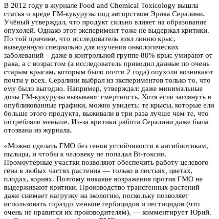
В 2012 году в журнале Food and Chemical Toxicology вышла
статья о вреде ГМ-кукурузы под авторством Эрика Сералини.
Учёный утверждал, что продукт сильно влияет на образование
опухолей. Однако этот эксперимент тоже не выдержал критики.
По той причине, что исследователь взял линию крыс,
выведенную специально для изучения онкологических
заболеваний – даже в контрольной группе 80% крыс умирают от
рака, а с возрастом (а исследователь приводил данные по очень
старым крысам, которым было почти 2 года) опухоли возникают
почти у всех. Сералини выбрал из экспериментов только то, что
ему было выгодно. Например, утверждал: даже минимальные
дозы ГМ-кукурузы вызывают смертность. Хотя если заглянуть в
опубликованные графики, можно увидеть: те крысы, которые ели
больше этого продукта, выживали в три раза лучше чем те, что
потребляли меньше. Из-за критики работа Сералини даже была
отозвана из журнала.
«Можно сделать ГМО без генов устойчивости к антибиотикам,
пыльцы, и чтобы к человеку не попадал Bt-токсин.
Промоутерные участки позволяют обеспечить работу целевого
гена в любых частях растения — только в листьях, цветах,
плодах, корнях. Поэтому никакие возражения против ГМО не
выдерживают критики. Производство трансгенных растений
даже снимает нагрузку на экологию, поскольку позволяет
использовать гораздо меньше гербицидов и пестицидов (что
очень не нравится их производителям), — комментирует Юрий.