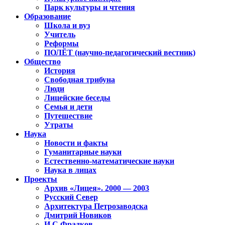
Парк культуры и чтения
Образование
Школа и вуз
Учитель
Реформы
ПОЛЁТ (научно-педагогический вестник)
Общество
История
Свободная трибуна
Люди
Лицейские беседы
Семья и дети
Путешествие
Утраты
Наука
Новости и факты
Гуманитарные науки
Естественно-математические науки
Наука в лицах
Проекты
Архив «Лицея». 2000 — 2003
Русский Север
Архитектура Петрозаводска
Дмитрий Новиков
И.С.Фрадков