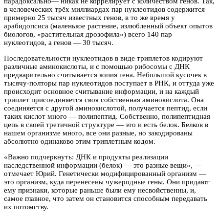
парадоксально— никак не коррелирует с количеством генов. Так,
в человеческих трёх миллиардах пар нуклеотидов содержится
примерно 25 тысяч известных генов, в то же время у
арабидопсиса (маленькое растение, излюбленный объект опытов
биологов, «растительная дрозофила») всего 140 пар
нуклеотидов, а генов — 30 тысяч.
Последовательности нуклеотидов в виде триплетов кодируют
различные аминокислоты, и с помощью рибосомы с ДНК
предварительно считывается копия гена. Небольшой кусочек в
тысячу-полторы пар нуклеотидов поступает в РНК, и оттуда уже
происходит основное считывание информации, и на каждый
триплет присоединяется своя собственная аминокислота. Она
соединяется с другой аминокислотой, получается пептид, если
таких кислот много — полипептид. Собственно, полипептидная
цепь в своей третичной структуре — это и есть белок. Белков в
нашем организме много, все они разные, но закодированы
абсолютно одинаково этим триплетным кодом.
«Важно подчеркнуть: ДНК и продукты реализации
наследственной информации (белок) — это разные вещи», —
отмечает Юрий. Генетически модифицированный организм —
это организм, куда перенесены чужеродные гены. Они придают
ему признаки, которые раньше были ему несвойственны, и,
самое главное, что затем он становится способным передавать
их потомству.