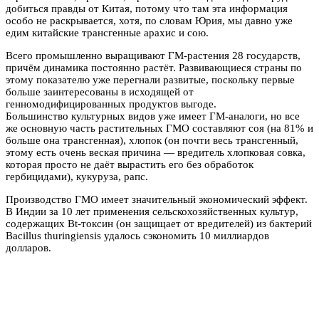
добиться правды от Китая, потому что там эта информация
особо не раскрывается, хотя, по словам Юрия, мы давно уже
едим китайские трансгенные арахис и сою.
Всего промышленно выращивают ГМ-растения 28 государств,
причём динамика постоянно растёт. Развивающиеся страны по
этому показателю уже перегнали развитые, поскольку первые
больше заинтересованы в исходящей от
генномодифицированных продуктов выгоде.
Большинство культурных видов уже имеет ГМ-аналоги, но все
же основную часть растительных ГМО составляют соя (на 81% и
больше она трансгенная), хлопок (он почти весь трансгенный,
этому есть очень веская причина — вредитель хлопковая совка,
которая просто не даёт вырастить его без обработок
гербицидами), кукуруза, рапс.
Производство ГМО имеет значительный экономический эффект.
В Индии за 10 лет применения сельскохозяйственных культур,
содержащих Bt-токсин (он защищает от вредителей) из бактерий
Bacillus thuringiensis удалось сэкономить 10 миллиардов
долларов.