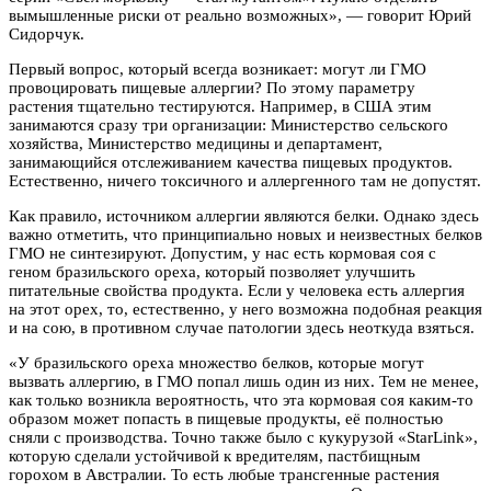
вымышленные риски от реально возможных», — говорит Юрий
Сидорчук.
Первый вопрос, который всегда возникает: могут ли ГМО
провоцировать пищевые аллергии? По этому параметру
растения тщательно тестируются. Например, в США этим
занимаются сразу три организации: Министерство сельского
хозяйства, Министерство медицины и департамент,
занимающийся отслеживанием качества пищевых продуктов.
Естественно, ничего токсичного и аллергенного там не допустят.
Как правило, источником аллергии являются белки. Однако здесь
важно отметить, что принципиально новых и неизвестных белков
ГМО не синтезируют. Допустим, у нас есть кормовая соя с
геном бразильского ореха, который позволяет улучшить
питательные свойства продукта. Если у человека есть аллергия
на этот орех, то, естественно, у него возможна подобная реакция
и на сою, в противном случае патологии здесь неоткуда взяться.
«У бразильского ореха множество белков, которые могут
вызвать аллергию, в ГМО попал лишь один из них. Тем не менее,
как только возникла вероятность, что эта кормовая соя каким-то
образом может попасть в пищевые продукты, её полностью
сняли с производства. Точно также было с кукурузой «StarLink»,
которую сделали устойчивой к вредителям, пастбищным
горохом в Австралии. То есть любые трансгенные растения