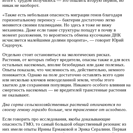
итоге с трудом получилось — это опылить вторую первой, но
никак не наоборот.
«Также есть небольшая опасность миграции генов благодаря
горизонтальному переносу — бактерии достаточно легко
меняются своими плазмидами. Но здесь я тоже не вижу
механизма. Даже если такие структуры попадут в почву в
момент разложения, то вероятность обмена кусочками ДНК
исчисляется малейшими долями процента», — говорит Юрий
Сидорчук.
Отдельно стоит остановиться на экологических рисках.
Растения, от которых гибнут вредители, опасны также и для всех
остальных насекомых, вполне безобидных или даже полезных.
Опыты показали, что численность их, действительно, немного
понижается. Однако на поле достаточно оставлять всего один
или несколько клочков невозделанной земли, чтобы этого
хватило для сохранения популяции. Никакого особого влияния на
смертность насекомых — не вредителей трансгенные растения
не оказывают.
Два сорта сельскохозяйственных растений отличаются по
своему геному гораздо больше, чем трансгенное от исходного.
Если говорить про исследования, якобы доказывающие
опасность ГМО, то самый большой общественный резонанс из
них имели опыты Ирины Ермаковой и Эрика Сералини. Первая