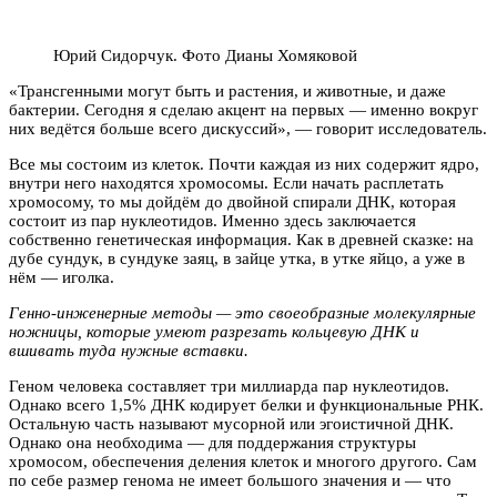
Юрий Сидорчук. Фото Дианы Хомяковой
«Трансгенными могут быть и растения, и животные, и даже
бактерии. Сегодня я сделаю акцент на первых — именно вокруг
них ведётся больше всего дискуссий», — говорит исследователь.
Все мы состоим из клеток. Почти каждая из них содержит ядро,
внутри него находятся хромосомы. Если начать расплетать
хромосому, то мы дойдём до двойной спирали ДНК, которая
состоит из пар нуклеотидов. Именно здесь заключается
собственно генетическая информация. Как в древней сказке: на
дубе сундук, в сундуке заяц, в зайце утка, в утке яйцо, а уже в
нём — иголка.
Генно-инженерные методы — это своеобразные молекулярные
ножницы, которые умеют разрезать кольцевую ДНК и
вшивать туда нужные вставки.
Геном человека составляет три миллиарда пар нуклеотидов.
Однако всего 1,5% ДНК кодирует белки и функциональные РНК.
Остальную часть называют мусорной или эгоистичной ДНК.
Однако она необходима — для поддержания структуры
хромосом, обеспечения деления клеток и многого другого. Сам
по себе размер генома не имеет большого значения и — что