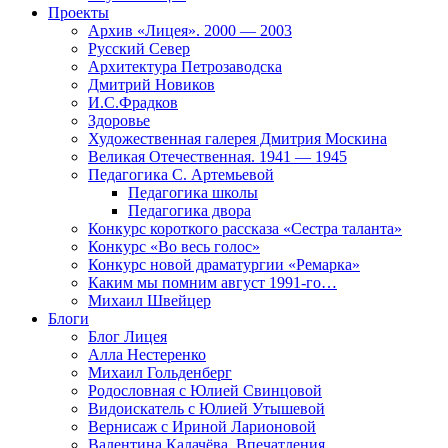
Проекты
Архив «Лицея». 2000 — 2003
Русский Север
Архитектура Петрозаводска
Дмитрий Новиков
И.С.Фрадков
Здоровье
Художественная галерея Дмитрия Москина
Великая Отечественная. 1941 — 1945
Педагогика С. Артемьевой
Педагогика школы
Педагогика двора
Конкурс короткого рассказа «Сестра таланта»
Конкурс «Во весь голос»
Конкурс новой драматургии «Ремарка»
Каким мы помним август 1991-го…
Михаил Швейцер
Блоги
Блог Лицея
Алла Нестеренко
Михаил Гольденберг
Родословная с Юлией Свинцовой
Видоискатель с Юлией Утышевой
Вернисаж с Ириной Ларионовой
Валентина Калачёва. Впечатления