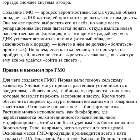
гораздо сложнее система отбора.
Создание ГМО — процесс вероятностный. Когда чуждый объект
попадает в ДНК клетки, ей приходится решать, что с ним делать.
Она может просто выбросить его из себя, но чаще всего
репарационная система пытается понять, откуда взялась новая
наследственная информация, и за это время чуждый кусочек
ДНК успевает встроиться в геном (который обладает
склонностью к порядку — ничего в нём не должно «болтаться»
просто так). Впрочем, если клетка решает, что проверка не
пройдена, ей ничего не стоит вырезать «засланца», но зачастую
ему всё же удаётся «сойти за своего».
Правда и вымысел про ГМО
Для чего создаются ГМО? Первая цель: помочь сельскому
хозяйству. Учёные могут привить растениям устойчивость к
вредителям, заболеваниям, гербицидам, перенести в них гены,
которые позволят пережить засорение и засуху. Кроме того,
обеспечить пищевые культуры новыми витаминами и товарными
качествами. Отдельное направление — биофармацевтика.
Растение можно использовать, как биофабрику, где
нарабатываются белки медицинского назначения, либо
модифицировать, чтобы оно было удачным как биотопливо или
биополимер. Рапс, например, используется для этих целей.
Основная масса ГМО-продукции производится всего в пяти
странах: США, Бразилии, Аргентине, Канаде и Индии. Трудно