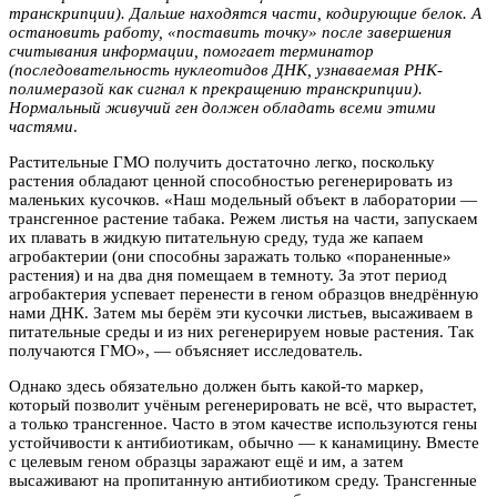
транскрипции). Дальше находятся части, кодирующие белок. А
остановить работу, «поставить точку» после завершения
считывания информации, помогает терминатор
(последовательность нуклеотидов ДНК, узнаваемая РНК-
полимеразой как сигнал к прекращению транскрипции).
Нормальный живучий ген должен обладать всеми этими
частями
.
Растительные ГМО получить достаточно легко, поскольку
растения обладают ценной способностью регенерировать из
маленьких кусочков. «Наш модельный объект в лаборатории —
трансгенное растение табака. Режем листья на части, запускаем
их плавать в жидкую питательную среду, туда же капаем
агробактерии (они способны заражать только «пораненные»
растения) и на два дня помещаем в темноту. За этот период
агробактерия успевает перенести в геном образцов внедрённую
нами ДНК. Затем мы берём эти кусочки листьев, высаживаем в
питательные среды и из них регенерируем новые растения. Так
получаются ГМО», — объясняет исследователь.
Однако здесь обязательно должен быть какой-то маркер,
который позволит учёным регенерировать не всё, что вырастет,
а только трансгенное. Часто в этом качестве используются гены
устойчивости к антибиотикам, обычно — к канамицину. Вместе
с целевым геном образцы заражают ещё и им, а затем
высаживают на пропитанную антибиотиком среду. Трансгенные