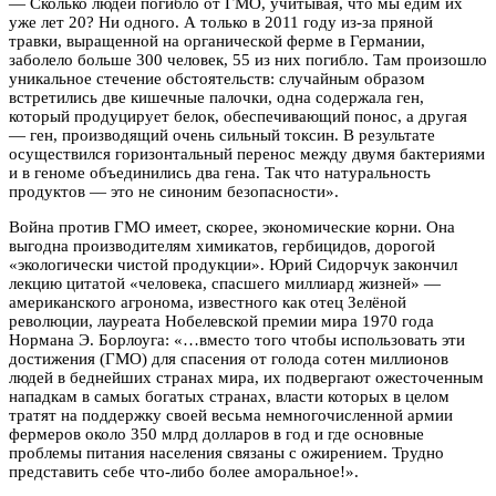
— Сколько людей погибло от ГМО, учитывая, что мы едим их
уже лет 20? Ни одного. А только в 2011 году из-за пряной
травки, выращенной на органической ферме в Германии,
заболело больше 300 человек, 55 из них погибло. Там произошло
уникальное стечение обстоятельств: случайным образом
встретились две кишечные палочки, одна содержала ген,
который продуцирует белок, обеспечивающий понос, а другая
— ген, производящий очень сильный токсин. В результате
осуществился горизонтальный перенос между двумя бактериями
и в геноме объединились два гена. Так что натуральность
продуктов — это не синоним безопасности».
Война против ГМО имеет, скорее, экономические корни. Она
выгодна производителям химикатов, гербицидов, дорогой
«экологически чистой продукции». Юрий Сидорчук закончил
лекцию цитатой «человека, спасшего миллиард жизней» —
американского агронома, известного как отец Зелёной
революции, лауреата Нобелевской премии мира 1970 года
Нормана Э. Борлоуга: «…вместо того чтобы использовать эти
достижения (ГМО) для спасения от голода сотен миллионов
людей в беднейших странах мира, их подвергают ожесточенным
нападкам в самых богатых странах, власти которых в целом
тратят на поддержку своей весьма немногочисленной армии
фермеров около 350 млрд долларов в год и где основные
проблемы питания населения связаны с ожирением. Трудно
представить себе что-либо более аморальное!».