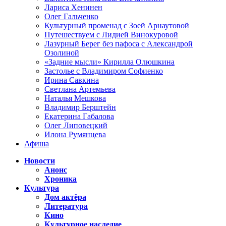
Лариса Хенинен
Олег Гальченко
Культурный променад с Зоей Арнаутовой
Путешествуем с Лидией Винокуровой
Лазурный Берег без пафоса с Александрой
Озолиной
«Задние мысли» Кирилла Олюшкина
Застолье с Владимиром Софиенко
Ирина Савкина
Светлана Артемьева
Наталья Мешкова
Владимир Берштейн
Екатерина Габалова
Олег Липовецкий
Илона Румянцева
Афиша
Новости
Анонс
Хроника
Культура
Дом актёра
Литература
Кино
Культурное наследие