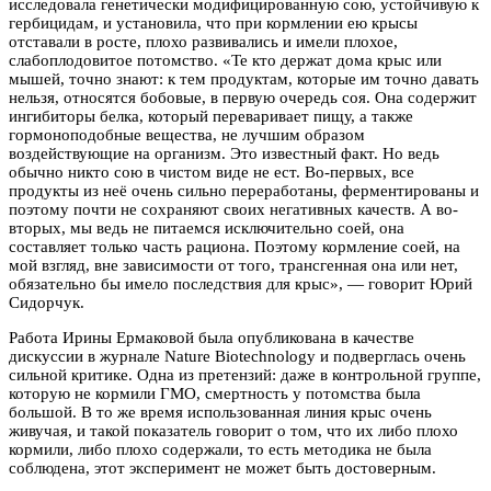
исследовала генетически модифицированную сою, устойчивую к
гербицидам, и установила, что при кормлении ею крысы
отставали в росте, плохо развивались и имели плохое,
слабоплодовитое потомство. «Те кто держат дома крыс или
мышей, точно знают: к тем продуктам, которые им точно давать
нельзя, относятся бобовые, в первую очередь соя. Она содержит
ингибиторы белка, который переваривает пищу, а также
гормоноподобные вещества, не лучшим образом
воздействующие на организм. Это известный факт. Но ведь
обычно никто сою в чистом виде не ест. Во-первых, все
продукты из неё очень сильно переработаны, ферментированы и
поэтому почти не сохраняют своих негативных качеств. А во-
вторых, мы ведь не питаемся исключительно соей, она
составляет только часть рациона. Поэтому кормление соей, на
мой взгляд, вне зависимости от того, трансгенная она или нет,
обязательно бы имело последствия для крыс», — говорит Юрий
Сидорчук.
Работа Ирины Ермаковой была опубликована в качестве
дискуссии в журнале Nature Biotechnology и подверглась очень
сильной критике. Одна из претензий: даже в контрольной группе,
которую не кормили ГМО, смертность у потомства была
большой. В то же время использованная линия крыс очень
живучая, и такой показатель говорит о том, что их либо плохо
кормили, либо плохо содержали, то есть методика не была
соблюдена, этот эксперимент не может быть достоверным.