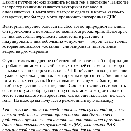
Какими путями можно внедрить новый ген в растение? Наиболее
распространёнными являются векторный перенос и
биобаллистика. Смысл этих методов: сделать в клетке какие-то
отверстия, чтобы туда могла проникнуть чужеродная ДНК.
Векторный перенос основан на абсолютно природном явлении.
Он происходит с помощью почвенных агробактерий. Некоторые
из них способны переносить свои гены в растение и
индуцировать в них небольшие «опухоли» — корончатые галлы,
которые заставляют «хозяина» синтезировать питательные
вещества для «паразита».
Осуществлять внедрение собственной генетической информации
агробактерия может за счёт того, что у неё есть мегаплазмиды
— кольцевая последовательность ДНК, обеспечивающая перенос
нужного кусочка цепочки, в котором находятся гены биосинтеза
питательных веществ. Все остальные гены нужны бактерии,
чтобы осуществить этот перенос. Соответственно, если лишить
её этого опухолеобразующего кусочка, можно встроить на его
место гены вашего интереса или, как их ещё называют, целевые
гены. На выходе вы получаете рекомбинантную плазмиду.
Ген — это не просто последовательность нуклеотидов, у него
есть определённые «знаки препинания»: чтобы он начал
работать, нужно его запустить, за это отвечает промотор
(последовательность нуклеотидов ДНК, узнаваемая РНК-
полимеразой как стартовая площадка для начала