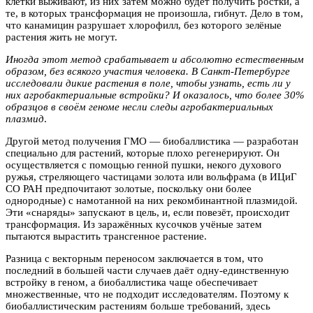
клетки выживают, из них затем можно будет получить ростки, а
те, в которых трансформация не произошла, гибнут. Дело в том,
что канамицин разрушает хлорофилл, без которого зелёные
растения жить не могут.
Иногда этот метод срабатывает и абсолютно естественным
образом, без всякого участия человека. В Санкт-Петербурге
исследовали дикие растения в поле, чтобы узнать, есть ли у
них агробактериальные встройки? И оказалось, что более 30%
образцов в своём геноме несли следы агробактериальных
плазмид
.
Другой метод получения ГМО — биобаллистика — разработан
специально для растений, которые плохо регенерируют. Он
осуществляется с помощью генной пушки, некого духового
ружья, стреляющего частицами золота или вольфрама (в ИЦиГ
СО РАН предпочитают золотые, поскольку они более
однородные) с намотанной на них рекомбинантной плазмидой.
Эти «снаряды» запускают в цель, и, если повезёт, происходит
трансформация. Из заражённых кусочков учёные затем
пытаются вырастить трансгенное растение.
Разница с векторным переносом заключается в том, что
последний в большей части случаев даёт одну-единственную
встройку в геном, а биобаллистика чаще обеспечивает
множественные, что не подходит исследователям. Поэтому к
биобаллистическим растениям больше требований, здесь