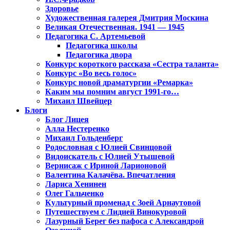
Здоровье
Художественная галерея Дмитрия Москина
Великая Отечественная. 1941 — 1945
Педагогика С. Артемьевой
Педагогика школы
Педагогика двора
Конкурс короткого рассказа «Сестра таланта»
Конкурс «Во весь голос»
Конкурс новой драматургии «Ремарка»
Каким мы помним август 1991-го…
Михаил Швейцер
Блоги
Блог Лицея
Алла Нестеренко
Михаил Гольденберг
Родословная с Юлией Свинцовой
Видоискатель с Юлией Утышевой
Вернисаж с Ириной Ларионовой
Валентина Калачёва. Впечатления
Лариса Хенинен
Олег Гальченко
Культурный променад с Зоей Арнаутовой
Путешествуем с Лидией Винокуровой
Лазурный Берег без пафоса с Александрой