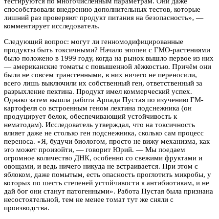
тестируются по многочисленным параметрам. Они даже
способствовали внедрению дополнительных тестов, которые
лишний раз проверяют продукт питания на безопасность», —
комментирует исследователь.
Следующий вопрос: могут ли генномодифицированные
продукты быть токсичными? Начало эпопеи с ГМО-растениями
было положено в 1999 году, когда на рынок вышло первое из них
— американские томаты с повышенной лёжкостью. Причём они
были не совсем трансгенными, в них ничего не переносили,
всего лишь выключили их собственный ген, ответственный за
разрыхление пектина. Продукт имел коммерческий успех.
Однако затем вышла работа Арпада Пустая по изучению ГМ-
картофеля со встроенным геном лектина подснежника (он
продуцирует белок, обеспечивающий устойчивость к
нематодам). Исследователь утверждал, что на токсичность
влияет даже не столько ген подснежника, сколько сам процесс
переноса. «Я, будучи биологом, просто не вижу механизма, как
это может произойти, — говорит Юрий. — Мы поедаем
огромное количество ДНК, особенно со свежими фруктами и
овощами, и ведь ничего никуда не вcтраивается. При этом с
яблоком, даже помытым, есть опасность проглотить микробы, у
которых по шесть степеней устойчивости к антибиотикам, и не
дай бог они станут патогенными». Работа Пустая была признана
несостоятельной, тем не менее томат тут же сняли с
производства.