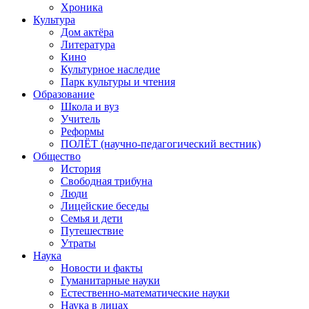
Хроника
Культура
Дом актёра
Литература
Кино
Культурное наследие
Парк культуры и чтения
Образование
Школа и вуз
Учитель
Реформы
ПОЛЁТ (научно-педагогический вестник)
Общество
История
Свободная трибуна
Люди
Лицейские беседы
Семья и дети
Путешествие
Утраты
Наука
Новости и факты
Гуманитарные науки
Естественно-математические науки
Наука в лицах