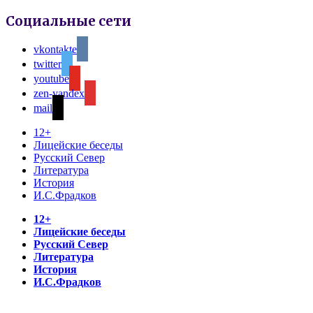
Социальные сети
vkontakte
twitter
youtube
zen-yandex
mail
12+
Лицейские беседы
Русский Север
Литература
История
И.С.Фрадков
12+
Лицейские беседы
Русский Север
Литература
История
И.С.Фрадков