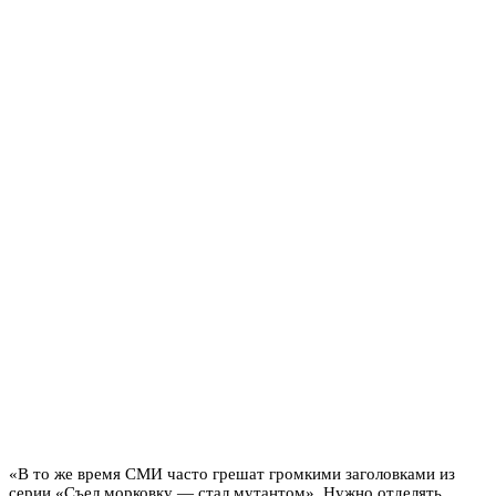
«В то же время СМИ часто грешат громкими заголовками из
серии «Съел морковку — стал мутантом». Нужно отделять