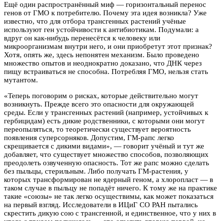
Ещё один распространённый миф — горизонтальный перенос
генов от ГМО к потребителю. Почему эта идея возникла? Уже
известно, что для отбора трансгенных растений учёные
используют ген устойчивости к антибиотикам. Подумали: а
вдруг он как-нибудь перенесётся к человеку или
микроорганизмам внутри него, и они приобретут этот признак?
Хотя, опять же, здесь непонятен механизм. Было проведено
множество опытов и неоднократно доказано, что ДНК через
пищу встраиваться не способна. Потребляя ГМО, нельзя стать
мутантом.
«Теперь поговорим о рисках, которые действительно могут
возникнуть. Прежде всего это опасности для окружающей
среды. Если у трансгенных растений (например, устойчивых к
гербицидам) есть дикие родственники, с которыми они могут
переопыляться, то теоретически существует вероятность
появления суперсорняков. Допустим, ГМ-рапс легко
скрещивается с дикими видами», — говорит учёный и тут же
добавляет, что существует множество способов, позволяющих
преодолеть озвученную опасность. Тот же рапс можно сделать
без пыльцы, стерильным. Либо получать ГМ-растения, у
которых трансформирован не ядерный геном, а хлоропласт — в
таком случае в пыльцу не попадёт ничего. К тому же на практике
такие «союзы» не так легко осуществимы, как может показаться
на первый взгляд. Исследователи в ИЦиГ СО РАН пытались
скрестить дикую сою с трансгенной, и единственное, что у них в