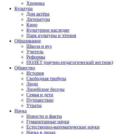
Хроника
Культура
Дом актёра
Литература
Кино
Культурное наследие
Парк культуры и чтения
Образование
Школа и вуз
Учитель
Реформы
ПОЛЁТ (научно-педагогический вестник)
Общество
История
Свободная трибуна
Люди
Лицейские беседы
Семья и дети
Путешествие
Утраты
Наука
Новости и факты
Гуманитарные науки
Естественно-математические науки
Наука в лицах