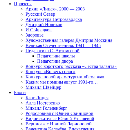
Проекты
Архив «Лицея». 2000 — 2003
Русский Север
Архитектура Петрозаводска
Дмитрий Новиков
И.С.Фрадков
Здоровье
Художественная галерея Дмитрия Москина
Великая Отечественная. 1941 — 1945
Педагогика С. Артемьевой
Педагогика школы
Педагогика двора
Конкурс короткого рассказа «Сестра таланта»
Конкурс «Во весь голос»
Конкурс новой драматургии «Ремарка»
Каким мы помним август 1991-го…
Михаил Швейцер
Блоги
Блог Лицея
Алла Нестеренко
Михаил Гольденберг
Родословная с Юлией Свинцовой
Видоискатель с Юлией Утышевой
Вернисаж с Ириной Ларионовой
Валентина Калачёва. Впечатления