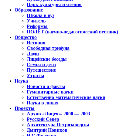
Парк культуры и чтения
Образование
Школа и вуз
Учитель
Реформы
ПОЛЁТ (научно-педагогический вестник)
Общество
История
Свободная трибуна
Люди
Лицейские беседы
Семья и дети
Путешествие
Утраты
Наука
Новости и факты
Гуманитарные науки
Естественно-математические науки
Наука в лицах
Проекты
Архив «Лицея». 2000 — 2003
Русский Север
Архитектура Петрозаводска
Дмитрий Новиков
И.С.Фрадков