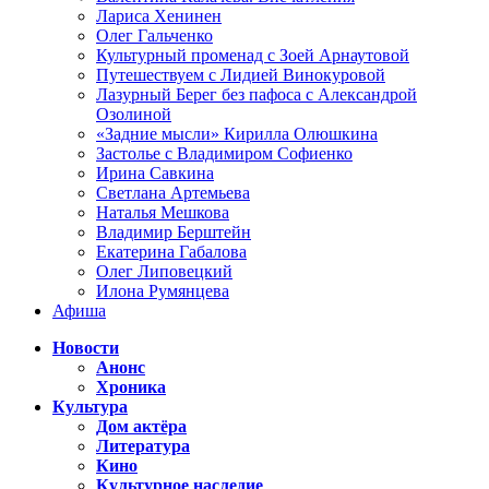
Лариса Хенинен
Олег Гальченко
Культурный променад с Зоей Арнаутовой
Путешествуем с Лидией Винокуровой
Лазурный Берег без пафоса с Александрой
Озолиной
«Задние мысли» Кирилла Олюшкина
Застолье с Владимиром Софиенко
Ирина Савкина
Светлана Артемьева
Наталья Мешкова
Владимир Берштейн
Екатерина Габалова
Олег Липовецкий
Илона Румянцева
Афиша
Новости
Анонс
Хроника
Культура
Дом актёра
Литература
Кино
Культурное наследие