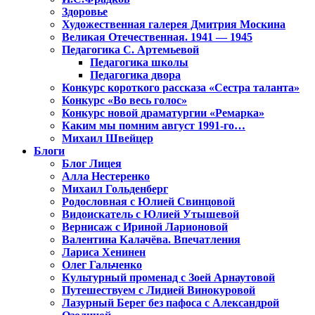
Здоровье
Художественная галерея Дмитрия Москина
Великая Отечественная. 1941 — 1945
Педагогика С. Артемьевой
Педагогика школы
Педагогика двора
Конкурс короткого рассказа «Сестра таланта»
Конкурс «Во весь голос»
Конкурс новой драматургии «Ремарка»
Каким мы помним август 1991-го…
Михаил Швейцер
Блоги
Блог Лицея
Алла Нестеренко
Михаил Гольденберг
Родословная с Юлией Свинцовой
Видоискатель с Юлией Утышевой
Вернисаж с Ириной Ларионовой
Валентина Калачёва. Впечатления
Лариса Хенинен
Олег Гальченко
Культурный променад с Зоей Арнаутовой
Путешествуем с Лидией Винокуровой
Лазурный Берег без пафоса с Александрой