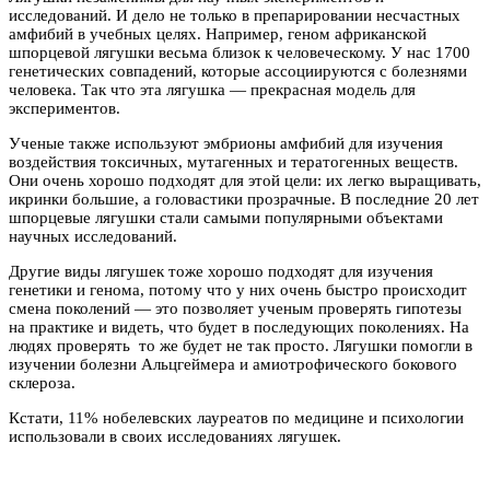
исследований. И дело не только в препарировании несчастных
амфибий в учебных целях. Например, геном африканской
шпорцевой лягушки весьма близок к человеческому. У нас 1700
генетических совпадений, которые ассоциируются с болезнями
человека. Так что эта лягушка — прекрасная модель для
экспериментов.
Ученые также используют эмбрионы амфибий для изучения
воздействия токсичных, мутагенных и тератогенных веществ.
Они очень хорошо подходят для этой цели: их легко выращивать,
икринки большие, а головастики прозрачные. В последние 20 лет
шпорцевые лягушки стали самыми популярными объектами
научных исследований.
Другие виды лягушек тоже хорошо подходят для изучения
генетики и генома, потому что у них очень быстро происходит
смена поколений — это позволяет ученым проверять гипотезы
на практике и видеть, что будет в последующих поколениях. На
людях проверять то же будет не так просто. Лягушки помогли в
изучении болезни Альцгеймера и амиотрофического бокового
склероза.
Кстати, 11% нобелевских лауреатов по медицине и психологии
использовали в своих исследованиях лягушек.