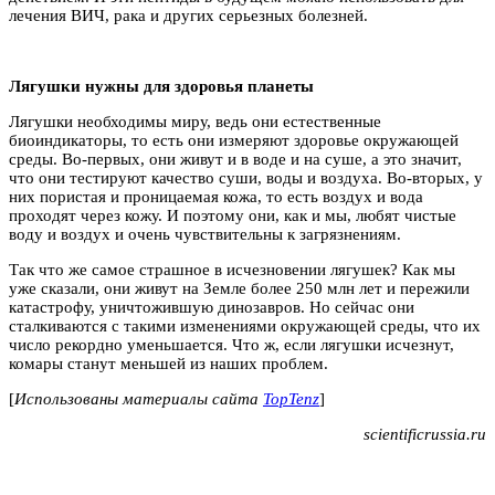
лечения ВИЧ, рака и других серьезных болезней.
Лягушки нужны для здоровья планеты
Лягушки необходимы миру, ведь они естественные
биоиндикаторы, то есть они измеряют здоровье окружающей
среды. Во-первых, они живут и в воде и на суше, а это значит,
что они тестируют качество суши, воды и воздуха. Во-вторых, у
них пористая и проницаемая кожа, то есть воздух и вода
проходят через кожу. И поэтому они, как и мы, любят чистые
воду и воздух и очень чувствительны к загрязнениям.
Так что же самое страшное в исчезновении лягушек? Как мы
уже сказали, они живут на Земле более 250 млн лет и пережили
катастрофу, уничтожившую динозавров. Но сейчас они
сталкиваются с такими изменениями окружающей среды, что их
число рекордно уменьшается. Что ж, если лягушки исчезнут,
комары станут меньшей из наших проблем.
[
Использованы материалы сайта
TopTenz
]
scientificrussia.ru