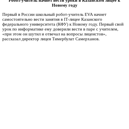
Робот-учитель начнет вести уроки в Казанском лицее к
Новому году
Первый в России школьный робот-учитель EVA начнет
самостоятельно вести занятия в IТ-лицее Казанского
федерального университета (КФУ) к Новому году. Первый свой
урок по информатике ему доверили вести в паре с учителем,
«при этом он шутил и отвечал на вопросы лицеистов»,
рассказал директор лицея Тимербулат Самерханов.