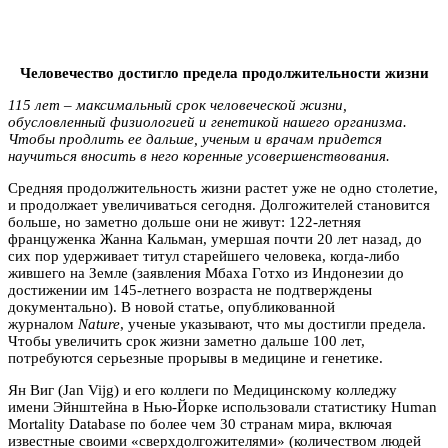
Человечество достигло предела продолжительности жизни
115 лет – максимальный срок человеческой жизни,
обусловленный физиологией и генетикой нашего организма.
Чтобы продлить ее дальше, ученым и врачам придется
научиться вносить в него коренные усовершенствования.
Средняя продолжительность жизни растет уже не одно столетие,
и продолжает увеличиваться сегодня. Долгожителей становится
больше, но заметно дольше они не живут: 122-летняя
француженка Жанна Кальман, умершая почти 20 лет назад, до
сих пор удерживает титул старейшего человека, когда-либо
жившего на Земле (заявления Мбаха Готхо из Индонезии до
достижении им 145-летнего возраста не подтверждены
документально). В новой статье, опубликованной
журналом
Nature
, ученые указывают, что мы достигли предела.
Чтобы увеличить срок жизни заметно дальше 100 лет,
потребуются серьезные прорывы в медицине и генетике.
Ян Виг (Jan Vijg) и его коллеги по Медицинскому колледжу
имени Эйнштейна в Нью-Йорке использовали статистику Human
Mortality Database по более чем 30 странам мира, включая
известные своими «сверхдолгожителями» (количеством людей