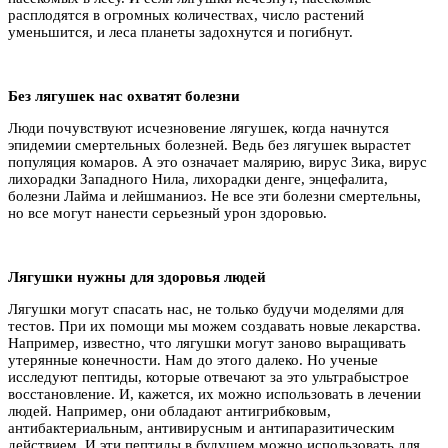
расплодятся в огромных количествах, число растений
уменьшится, и леса планеты задохнутся и погибнут.
Без лягушек нас охватят болезни
Люди почувствуют исчезновение лягушек, когда начнутся
эпидемии смертельных болезней. Ведь без лягушек вырастет
популяция комаров. А это означает малярию, вирус Зика, вирус
лихорадки Западного Нила, лихорадки денге, энцефалита,
болезни Лайма и лейшманиоз. Не все эти болезни смертельны,
но все могут нанести серьезный урон здоровью.
Лягушки нужны для здоровья людей
Лягушки могут спасать нас, не только будучи моделями для
тестов. При их помощи мы можем создавать новые лекарства.
Например, известно, что лягушки могут заново выращивать
утерянные конечности. Нам до этого далеко. Но ученые
исследуют пептиды, которые отвечают за это ультрабыстрое
восстановление. И, кажется, их можно использовать в лечении
людей. Например, они обладают антигрибковым,
антибактериальным, антивирусным и антипаразитическим
действием. И эти пептиды в будущем можно использовать для