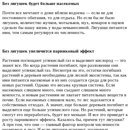
Без лягушек будет больше насекомых
Почти все мечтают о доме вблизи водоема — если не для
постоянного обитания, то для отдыха. Но если бы не было
лягушек, количество жучков, мотыльков, мух, комаров и пауков
сделало бы нашу жизнь у воды невыносимой. Лягушки питаются
ими, тем самым регулируя их численность.
Без лягушек увеличится парниковый эффект
Растения поглощают углекислый газ и выделяют кислород — это
знают все. Но когда растения погибают, при разложении они
выделяют углекислый газ. Несмотря на это, остатки погибших
растений и деревьев необходимы для лесной экосистемы, так как
ими питаются насекомые и из них создается среда для роста
новых растений. Однако это весьма хрупкая система. Если
насекомых слишком много, они съедают слишком много
компоста, и новым растениям не хватает питательных веществ в
почве. Если насекомых слишком мало, то лес задохнется в
собственных отходах. А значит, еще больше деревьев погибнет и
выделится еще больше углекислого газа. Но растений, которые
смогут его переработать, будет все меньше. И все это приведет к
росту парникового эффекта. Казалось бы, причем тут лягушки?
А при том, что они — главный фактор контроля численности
насекомых в лесу. И если лягушки исчезнут, насекомые