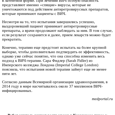
в латентной форме. При лечении ВИЧ особую опасность
представляют именно «спящие» вирусы, которые не
уничтожаются под действием антиретровирусных препаратов,
которые принимают пациенты с ВИЧ.
Несмотря на то, что испытания завершились успешно,
выздоровевший пациент принимает антиретровирусные
препараты, а врачи продолжают наблюдать за ним. В том случае,
если результат сохранится и далее, прием лекарств можно будет
прекратить.
Конечно, терапию еще предстоит испытать на более крупной
выборке, чтобы дополнительно подтвердить ее эффективность,
однако уже сейчас понятно, что она способна изменить весь
подход к ВИЧ-терапии. Сара Фидлер (Sarah Fidler) из
Имперского колледжа Лондона (Imperial College London)
пояснила, что испытания новой терапии займут еще не менее
пяти лет.
Согласно данным Всемирной организации здравоохранения, в
2014 году в мире насчитывалось около 37 миллионов ВИЧ-
инфицированных.
medportal.ru