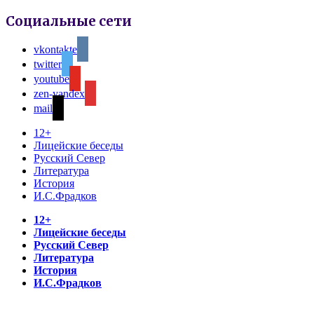
Социальные сети
vkontakte
twitter
youtube
zen-yandex
mail
12+
Лицейские беседы
Русский Север
Литература
История
И.С.Фрадков
12+
Лицейские беседы
Русский Север
Литература
История
И.С.Фрадков