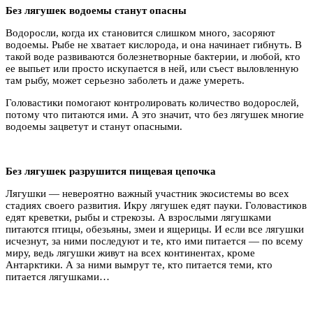
Без лягушек водоемы станут опасны
Водоросли, когда их становится слишком много, засоряют
водоемы. Рыбе не хватает кислорода, и она начинает гибнуть. В
такой воде развиваются болезнетворные бактерии, и любой, кто
ее выпьет или просто искупается в ней, или съест выловленную
там рыбу, может серьезно заболеть и даже умереть.
Головастики помогают контролировать количество водорослей,
потому что питаются ими. А это значит, что без лягушек многие
водоемы зацветут и станут опасными.
Без лягушек разрушится пищевая цепочка
Лягушки — невероятно важный участник экосистемы во всех
стадиях своего развития. Икру лягушек едят пауки. Головастиков
едят креветки, рыбы и стрекозы. А взрослыми лягушками
питаются птицы, обезьяны, змеи и ящерицы. И если все лягушки
исчезнут, за ними последуют и те, кто ими питается — по всему
миру, ведь лягушки живут на всех континентах, кроме
Антарктики. А за ними вымрут те, кто питается теми, кто
питается лягушками…