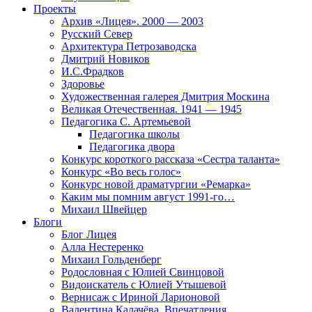
Проекты
Архив «Лицея». 2000 — 2003
Русский Север
Архитектура Петрозаводска
Дмитрий Новиков
И.С.Фрадков
Здоровье
Художественная галерея Дмитрия Москина
Великая Отечественная. 1941 — 1945
Педагогика С. Артемьевой
Педагогика школы
Педагогика двора
Конкурс короткого рассказа «Сестра таланта»
Конкурс «Во весь голос»
Конкурс новой драматургии «Ремарка»
Каким мы помним август 1991-го…
Михаил Швейцер
Блоги
Блог Лицея
Алла Нестеренко
Михаил Гольденберг
Родословная с Юлией Свинцовой
Видоискатель с Юлией Утышевой
Вернисаж с Ириной Ларионовой
Валентина Калачёва. Впечатления