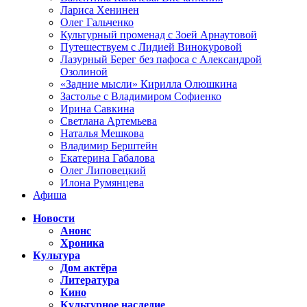
Лариса Хенинен
Олег Гальченко
Культурный променад с Зоей Арнаутовой
Путешествуем с Лидией Винокуровой
Лазурный Берег без пафоса с Александрой
Озолиной
«Задние мысли» Кирилла Олюшкина
Застолье с Владимиром Софиенко
Ирина Савкина
Светлана Артемьева
Наталья Мешкова
Владимир Берштейн
Екатерина Габалова
Олег Липовецкий
Илона Румянцева
Афиша
Новости
Анонс
Хроника
Культура
Дом актёра
Литература
Кино
Культурное наследие