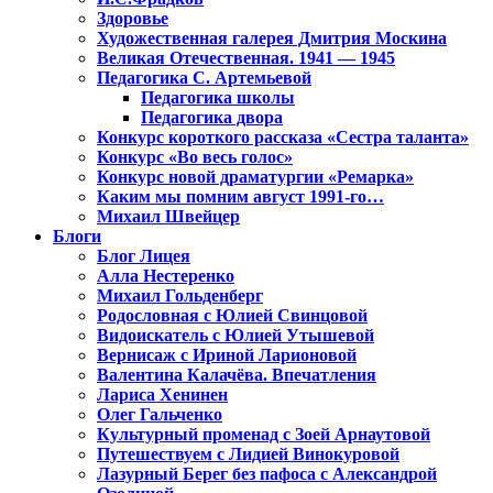
Здоровье
Художественная галерея Дмитрия Москина
Великая Отечественная. 1941 — 1945
Педагогика С. Артемьевой
Педагогика школы
Педагогика двора
Конкурс короткого рассказа «Сестра таланта»
Конкурс «Во весь голос»
Конкурс новой драматургии «Ремарка»
Каким мы помним август 1991-го…
Михаил Швейцер
Блоги
Блог Лицея
Алла Нестеренко
Михаил Гольденберг
Родословная с Юлией Свинцовой
Видоискатель с Юлией Утышевой
Вернисаж с Ириной Ларионовой
Валентина Калачёва. Впечатления
Лариса Хенинен
Олег Гальченко
Культурный променад с Зоей Арнаутовой
Путешествуем с Лидией Винокуровой
Лазурный Берег без пафоса с Александрой