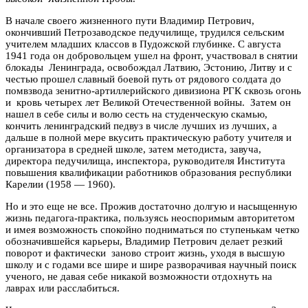
В начале своего жизненного пути Владимир Петрович,
окончивший Петрозаводское педучилище, трудился сельским
учителем младших классов в Пудожской глубинке. С августа
1941 года он добровольцем ушел на фронт, участвовал в снятии
блокады Ленинграда, освобождал Латвию, Эстонию, Литву и с
честью прошел славный боевой путь от рядового солдата до
помвзвода зенитно-артиллерийского дивизиона РГК сквозь огонь
и кровь четырех лет Великой Отечественной войны. Затем он
нашел в себе силы и волю сесть на студенческую скамью,
кончить ленинградский педвуз в числе лучших из лучших, а
дальше в полной мере вкусить практическую работу учителя и
организатора в средней школе, затем методиста, завуча,
директора педучилища, инспектора, руководителя Института
повышения квалификации работников образования республики
Карелии (1958 — 1960).
Но и это еще не все. Прожив достаточно долгую и насыщенную
жизнь педагога-практика, пользуясь неоспоримым авторитетом
и имея возможность спокойно подниматься по ступенькам четко
обозначившейся карьеры, Владимир Петрович делает резкий
поворот и фактически заново строит жизнь, уходя в высшую
школу и с годами все шире и шире разворачивая научный поиск
ученого, не давая себе никакой возможности отдохнуть на
лаврах или расслабиться.