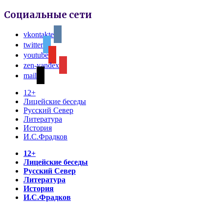
Социальные сети
vkontakte
twitter
youtube
zen-yandex
mail
12+
Лицейские беседы
Русский Север
Литература
История
И.С.Фрадков
12+
Лицейские беседы
Русский Север
Литература
История
И.С.Фрадков