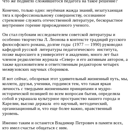
Что же подвигло сложившегося педагога на такое решение?
Конечно, только одно: неуёмная жажда знаний, незатухающая
тяга к профессиональному совершенству, осознанное
стремление служить отечественной литературе, бескорыстное
внутреннее горение прирожденного ученого.
Он стал глубоким исследователем советской литературы и
особенно творчества Л. Леонова в контексте традиций русского
философского романа, долгие годы (1977 — 1990) руководил
кафедрой русской литературы педагогического института,
позже выросшего в университет и академию, много лет был
членом редколлегии журнала «Север» и его активным автором, а
также вдохновителем и ответственным редактором четырех
межвузовских научных сборников.
И вот сейчас, обозревая этот удивительный жизненный путь, мы,
коллеги, друзья, ученики, гордимся тем, что такая яркая
личность
с
твердыми жизненными принципами и мудро-
исторической позицией по всем вопросам бытия, определяла
собой и украшала культурное пространство нашего города и
Карелии, высоко держала его научный, методический,
организационный и, что еще более важно, нравственный
уровень.
Именно таким и останется Владимир Петрович в памяти всех,
кто имел счастье общаться с ним.