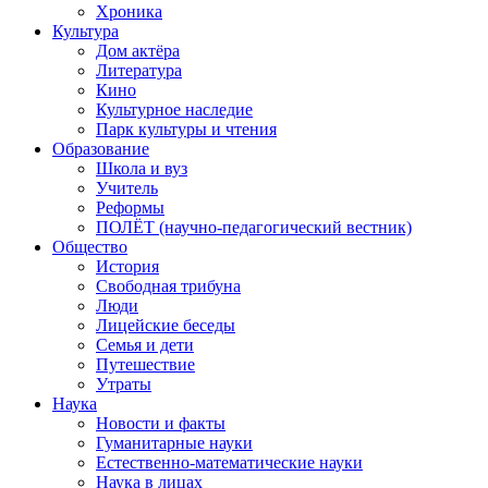
Хроника
Культура
Дом актёра
Литература
Кино
Культурное наследие
Парк культуры и чтения
Образование
Школа и вуз
Учитель
Реформы
ПОЛЁТ (научно-педагогический вестник)
Общество
История
Свободная трибуна
Люди
Лицейские беседы
Семья и дети
Путешествие
Утраты
Наука
Новости и факты
Гуманитарные науки
Естественно-математические науки
Наука в лицах