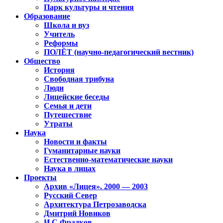
Парк культуры и чтения
Образование
Школа и вуз
Учитель
Реформы
ПОЛЁТ (научно-педагогический вестник)
Общество
История
Свободная трибуна
Люди
Лицейские беседы
Семья и дети
Путешествие
Утраты
Наука
Новости и факты
Гуманитарные науки
Естественно-математические науки
Наука в лицах
Проекты
Архив «Лицея». 2000 — 2003
Русский Север
Архитектура Петрозаводска
Дмитрий Новиков
И.С.Фрадков