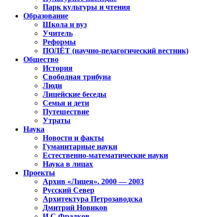
Парк культуры и чтения
Образование
Школа и вуз
Учитель
Реформы
ПОЛЁТ (научно-педагогический вестник)
Общество
История
Свободная трибуна
Люди
Лицейские беседы
Семья и дети
Путешествие
Утраты
Наука
Новости и факты
Гуманитарные науки
Естественно-математические науки
Наука в лицах
Проекты
Архив «Лицея». 2000 — 2003
Русский Север
Архитектура Петрозаводска
Дмитрий Новиков
И.С.Фрадков