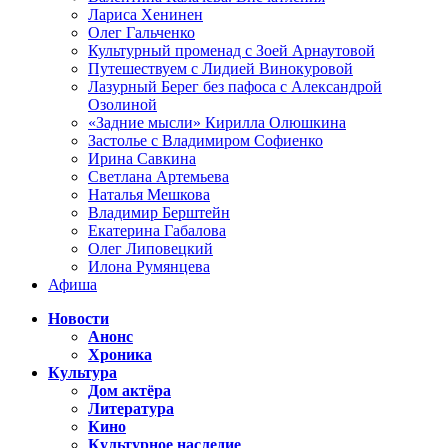
Лариса Хенинен
Олег Гальченко
Культурный променад с Зоей Арнаутовой
Путешествуем с Лидией Винокуровой
Лазурный Берег без пафоса с Александрой
Озолиной
«Задние мысли» Кирилла Олюшкина
Застолье с Владимиром Софиенко
Ирина Савкина
Светлана Артемьева
Наталья Мешкова
Владимир Берштейн
Екатерина Габалова
Олег Липовецкий
Илона Румянцева
Афиша
Новости
Анонс
Хроника
Культура
Дом актёра
Литература
Кино
Культурное наследие