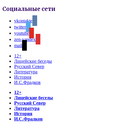
Социальные сети
vkontakte
twitter
youtube
zen-yandex
mail
12+
Лицейские беседы
Русский Север
Литература
История
И.С.Фрадков
12+
Лицейские беседы
Русский Север
Литература
История
И.С.Фрадков