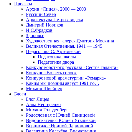
Проекты
Архив «Лицея». 2000 — 2003
Русский Север
Архитектура Петрозаводска
Дмитрий Новиков
И.С.Фрадков
Здоровье
Художественная галерея Дмитрия Москина
Великая Отечественная. 1941 — 1945
Педагогика С. Артемьевой
Педагогика школы
Педагогика двора
Конкурс короткого рассказа «Сестра таланта»
Конкурс «Во весь голос»
Конкурс новой драматургии «Ремарка»
Каким мы помним август 1991-го…
Михаил Швейцер
Блоги
Блог Лицея
Алла Нестеренко
Михаил Гольденберг
Родословная с Юлией Свинцовой
Видоискатель с Юлией Утышевой
Вернисаж с Ириной Ларионовой
Валентина Калачёва. Впечатления