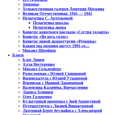
Здоровье
Художественная галерея Дмитрия Москина
Великая Отечественная. 1941 — 1945
Педагогика С. Артемьевой
Педагогика школы
Педагогика двора
Конкурс короткого рассказа «Сестра таланта»
Конкурс «Во весь голос»
Конкурс новой драматургии «Ремарка»
Каким мы помним август 1991-го…
Михаил Швейцер
Блоги
Блог Лицея
Алла Нестеренко
Михаил Гольденберг
Родословная с Юлией Свинцовой
Видоискатель с Юлией Утышевой
Вернисаж с Ириной Ларионовой
Валентина Калачёва. Впечатления
Лариса Хенинен
Олег Гальченко
Культурный променад с Зоей Арнаутовой
Путешествуем с Лидией Винокуровой
Лазурный Берег без пафоса с Александрой