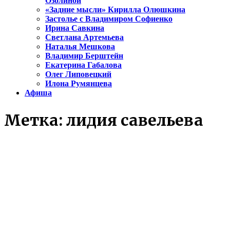
Озолиной
«Задние мысли» Кирилла Олюшкина
Застолье с Владимиром Софиенко
Ирина Савкина
Светлана Артемьева
Наталья Мешкова
Владимир Берштейн
Екатерина Габалова
Олег Липовецкий
Илона Румянцева
Афиша
Метка:
лидия савельева