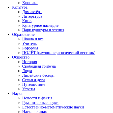
Хроника
Культура
Дом актёра
Литература
Кино
Культурное наследие
Парк культуры и чтения
Образование
Школа и вуз
Учитель
Реформы
ПОЛЁТ (научно-педагогический вестник)
Общество
История
Свободная трибуна
Люди
Лицейские беседы
Семья и дети
Путешествие
Утраты
Наука
Новости и факты
Гуманитарные науки
Естественно-математические науки
Наука в лицах