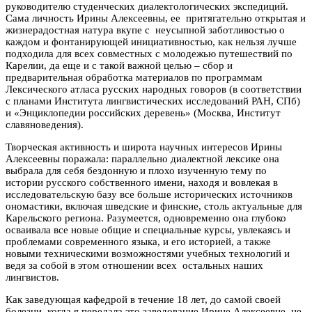
руководителю студенческих диалектологических экспедиций.
Сама личность Ирины Алексеевны, ее притягательно открытая и
жизнерадостная натура вкупе с неусыпной заботливостью о
каждом и фонтанирующей инициативностью, как нельзя лучше
подходила для всех совместных с молодежью путешествий по
Карелии, да еще и с такой важной целью – сбор и
предварительная обработка материалов по программам
Лексического атласа русских народных говоров (в соответствии
с планами Института лингвистических исследований РАН, СПб)
и «Энциклопедии российских деревень» (Москва, Институт
славяноведения).
Творческая активность и широта научных интересов Ирины
Алексеевны поражала: параллельно диалектной лексике она
выбрала для себя бездонную и плохо изученную тему по
истории русского собственного имени, находя и вовлекая в
исследовательскую базу все больше исторических источников
ономастики, включая шведские и финские, столь актуальные для
Карельского региона. Разумеется, одновременно она глубоко
осваивала все новые общие и специальные курсы, увлекаясь и
проблемами современного языка, и его историей, а также
новыми техническими возможностями учебных технологий и
ведя за собой в этом отношении всех остальных наших
лингвистов.
Как заведующая кафедрой в течение 18 лет, до самой своей
болезни, когда я передала это заведование Ирине Алексеевне, не