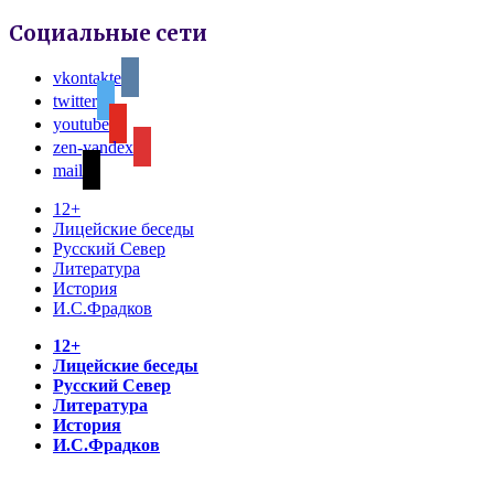
Социальные сети
vkontakte
twitter
youtube
zen-yandex
mail
12+
Лицейские беседы
Русский Север
Литература
История
И.С.Фрадков
12+
Лицейские беседы
Русский Север
Литература
История
И.С.Фрадков