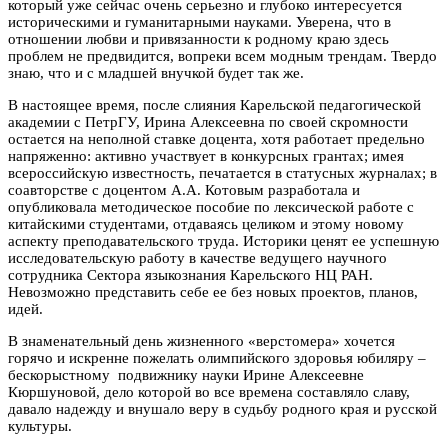
который уже сейчас очень серьезно и глубоко интересуется
историческими и гуманитарными науками. Уверена, что в
отношении любви и привязанности к родному краю здесь
проблем не предвидится, вопреки всем модным трендам.
Твердо
знаю, что и с младшей внучкой будет так же.
В настоящее время, после слияния Карельской педагогической
академии с ПетрГУ, Ирина Алексеевна по своей скромности
остается на неполной ставке доцента, хотя работает предельно
напряженно
: активно участвует в конкурсных грантах; имея
всероссийскую известность, печатается в статусных журналах; в
соавторстве с доцентом А.А. Котовым разработала и
опубликовала методическое пособие по лексической работе с
китайскими студентами, отдаваясь целиком и этому новому
аспекту преподавательского труда.
Историки ценят ее
успешную
исследовательскую работу в качестве ведущего научного
сотрудника Сектора языкознания Карельского НЦ РАН.
Невозможно представить себе ее без новых проектов, планов,
идей.
В знаменательный день жизненного «верстомера» хочется
горячо и искренне пожелать олимпийского здоровья юбиляру –
бескорыстному подвижнику науки Ирине Алексеевне
Кюршуновой, дело которой во все времена составляло славу,
давало надежду и внушало веру в судьбу родного края и русской
культуры.