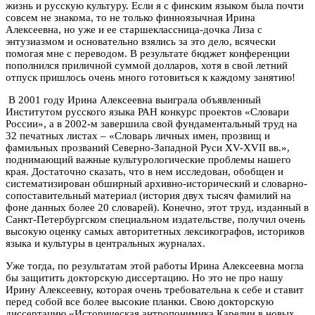
жизнь и русскую культуру. Если я с финским языком была почти
совсем не знакома, то не только финноязычная Ирина
Алексеевна, но уже и ее старшеклассница-дочка Лиза с
энтузиазмом и основательно взялись за это дело, всячески
помогая мне с переводом. В результате бюджет конференции
пополнился приличной суммой долларов, хотя в свой летний
отпуск пришлось очень много готовиться к каждому занятию!
В 2001 году Ирина Алексеевна выиграла объявленный
Институтом русского языка РАН конкурс проектов «Словари
России», а в 2002-м завершила свой фундаментальный труд на
32 печатных листах – «Словарь личных имен, прозвищ и
фамильных прозваний Северно-Западной Руси XV-XVII вв.»,
поднимающий важные культурологические проблемы нашего
края. Достаточно сказать, что в нем исследован, обобщен и
систематизирован обширный архивно-исторический и словарно-
сопоставительный материал (история двух тысяч фамилий на
фоне данных более 20 словарей). Конечно, этот труд, изданный в
Санкт-Петербургском специальном издательстве, получил очень
высокую оценку самых авторитетных лексикографов, историков
языка и культуры в центральных журналах.
Уже тогда, по результатам этой работы Ирина Алексеевна могла
бы защитить докторскую диссертацию. Но это не про нашу
Ирину Алексеевну, которая очень требовательна к себе и ставит
перед собой все более высокие планки. Свою докторскую
диссертацию «Историческая антропонимика Карелии в новых