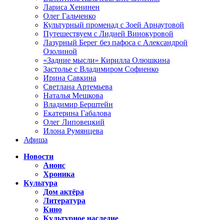
Лариса Хенинен
Олег Гальченко
Культурный променад с Зоей Арнаутовой
Путешествуем с Лидией Винокуровой
Лазурный Берег без пафоса с Александрой
Озолиной
«Задние мысли» Кирилла Олюшкина
Застолье с Владимиром Софиенко
Ирина Савкина
Светлана Артемьева
Наталья Мешкова
Владимир Берштейн
Екатерина Габалова
Олег Липовецкий
Илона Румянцева
Афиша
Новости
Анонс
Хроника
Культура
Дом актёра
Литература
Кино
Культурное наследие