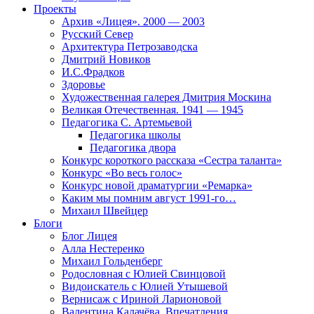
Проекты
Архив «Лицея». 2000 — 2003
Русский Север
Архитектура Петрозаводска
Дмитрий Новиков
И.С.Фрадков
Здоровье
Художественная галерея Дмитрия Москина
Великая Отечественная. 1941 — 1945
Педагогика С. Артемьевой
Педагогика школы
Педагогика двора
Конкурс короткого рассказа «Сестра таланта»
Конкурс «Во весь голос»
Конкурс новой драматургии «Ремарка»
Каким мы помним август 1991-го…
Михаил Швейцер
Блоги
Блог Лицея
Алла Нестеренко
Михаил Гольденберг
Родословная с Юлией Свинцовой
Видоискатель с Юлией Утышевой
Вернисаж с Ириной Ларионовой
Валентина Калачёва. Впечатления