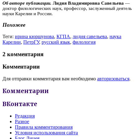
Об авторе публикации.
Лидия Владимировна Савельева
—
доктор филологических наук, профессор, заслуженный деятель
науки Карелии и России.
Похожее
Теги:
ирина кюршунова
,
КГПА
,
лидия савельева
,
наука
Карелии
,
ПетрГУ
,
русский язык
,
филология
2 комментария
Комментарии
Для отправки комментария вам необходимо
авторизоваться
.
Комментарии
ВКонтакте
Редакция
Разное
Правила комментирования
Условия использования сайта
Блог Лицея