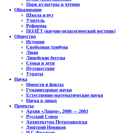
Парк культуры и чтения
Образование
Школа и вуз
Учитель
Реформы
ПОЛЁТ (научно-педагогический вестник)
Общество
История
Свободная трибуна
Люди
Лицейские беседы
Семья и дети
Путешествие
Утраты
Наука
Новости и факты
Гуманитарные науки
Естественно-математические науки
Наука в лицах
Проекты
Архив «Лицея». 2000 — 2003
Русский Север
Архитектура Петрозаводска
Дмитрий Новиков
И.С.Фрадков