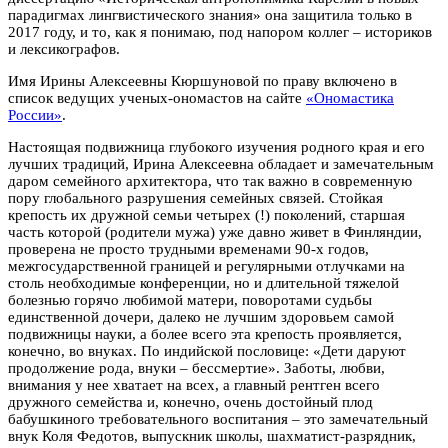
парадигмах лингвистического знания» она защитила только в
2017 году, и то, как я понимаю, под напором коллег – историков
и лексикографов.
Имя Ирины Алексеевны Кюршуновой по праву включено в
список ведущих ученых-ономастов на сайте
«Ономастика
России»
.
Настоящая подвижница глубокого изучения родного края и его
лучших традиций, Ирина Алексеевна обладает и замечательным
даром семейного архитектора, что так важно в современную
пору глобального разрушения семейных связей. Стойкая
крепость их дружной семьи четырех (!) поколений, старшая
часть которой (родители мужа) уже давно живет в Финляндии,
проверена не просто трудными временами 90-х годов,
межгосударственной границей и регулярными отлучками на
столь необходимые конференции, но и длительной тяжелой
болезнью горячо любимой матери, поворотами судьбы
единственной дочери, далеко не лучшим здоровьем самой
подвижницы науки, а более всего эта крепость проявляется,
конечно, во внуках. По индийской пословице: «Дети даруют
продолжение рода, внуки – бессмертие». Заботы, любви,
внимания у нее хватает на всех, а главный рентген всего
дружного семейства и, конечно, очень достойный плод
бабушкиного требовательного воспитания – это замечательный
внук Коля Федотов, выпускник школы, шахматист-разрядник,