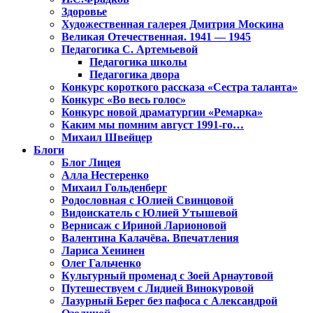
Здоровье
Художественная галерея Дмитрия Москина
Великая Отечественная. 1941 — 1945
Педагогика С. Артемьевой
Педагогика школы
Педагогика двора
Конкурс короткого рассказа «Сестра таланта»
Конкурс «Во весь голос»
Конкурс новой драматургии «Ремарка»
Каким мы помним август 1991-го…
Михаил Швейцер
Блоги
Блог Лицея
Алла Нестеренко
Михаил Гольденберг
Родословная с Юлией Свинцовой
Видоискатель с Юлией Утышевой
Вернисаж с Ириной Ларионовой
Валентина Калачёва. Впечатления
Лариса Хенинен
Олег Гальченко
Культурный променад с Зоей Арнаутовой
Путешествуем с Лидией Винокуровой
Лазурный Берег без пафоса с Александрой