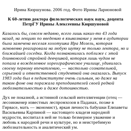
Ирина Кюршунова. 2006 год. Фото Ирины Ларионовой
К 60-летию доктора филологических наук наук, доцента
ПетрГУ
Ирины Алексеевны Кюршуновой
Казалось бы, совсем недавно, всего лишь каких-то 43 года
назад, на лекциях по введению в языкознание у меня в аудитории
была замечена веселая хохотушка Ира Мозель, которая
мгновенно реагировала на любую шутку не только лектора, но и
ближайшей соседки. Когда познакомилась поближе с этой
длинноногой стройной девчушкой, которая лишь чудом не
попала в вожделенное хореографическое училище, удивилась
своему первому впечатлению, — настолько сознательной,
серьезной и ответственной студенткой она оказалась. Выпуск
1983 года был в пединституте очень сильным, но даже на
таком фоне она поражала преподавателей своей редкой
любознательностью и даже дотошностью.
Дух не показной, а истинной сельской интеллигенции (отец —
лесоинженер известных леспромхозов в Паданах, позже в
Гирвасе, мать — экономист), яркая личность бабушки Елизаветы
Васильевны Карпиной — настоящего кладезя народной
мудрости, воспитал в ней не только безмерное уважение и
любовь к народной речи и культуре, но и неистребимую
любознательность и аналитический ум.