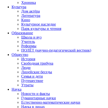
Хроника
Культура
Дом актёра
Литература
Кино
Культурное наследие
Парк культуры и чтения
Образование
Школа и вуз
Учитель
Реформы
ПОЛЁТ (научно-педагогический вестник)
Общество
История
Свободная трибуна
Люди
Лицейские беседы
Семья и дети
Путешествие
Утраты
Наука
Новости и факты
Гуманитарные науки
Естественно-математические науки
Наука в лицах