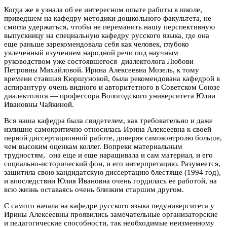
Когда же я узнала об ее интересном опыте работы в школе,
приведшем на кафедру методики дошкольного факультета, не
смогла удержаться, чтобы не переманить нашу перспективную
выпускницу на специальную кафедру русского языка, где она
еще раньше зарекомендовала себя как человек, глубоко
увлеченный изучением народной речи под научным
руководством уже состоявшегося диалектолога Любови
Петровны Михайловой. Ирина Алексеевна Мозель, к тому
времени ставшая Кюршуновой, была рекомендована кафедрой в
аспирантуру очень видного и авторитетного в Советском Союзе
диалектолога — профессора Вологодского университета Юлии
Ивановны Чайкиной.
Вся наша кафедра была свидетелем, как требовательно и даже
излишне самокритично относилась Ирина Алексеевна к своей
первой диссертационной работе, доверяя самоконтролю больше,
чем высоким оценкам коллег. Вопреки материальным
трудностям, она еще и еще наращивала и сам материал, и его
социально-исторический фон, и его интерпретацию. Разумеется,
защитила свою кандидатскую диссертацию блестяще (1994 год),
и впоследствии Юлия Ивановна очень гордилась ее работой, на
всю жизнь оставаясь очень близким старшим другом.
С самого начала на кафедре русского языка педуниверситета у
Ирины Алексеевны проявились замечательные организаторские
и педагогические способности, так необходимые неизменному