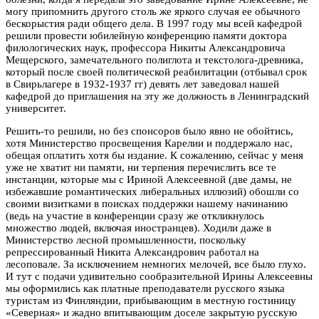
могу припомнить другого столь же яркого случая
ее обычного
бескорыстия ради общего дела. В 1997 году мы всей кафедрой
решили провести юбилейную конференцию памяти доктора
филологических наук, профессора Никиты Александровича
Мещерского, замечательного полиглота и текстолога-древника,
который после своей политической реабилитации (отбывал срок
в Свирьлагере в 1932-1937 гг) девять лет заведовал нашей
кафедрой до приглашения на эту же должность в Ленинградский
университет.
Решить-то решили, но без спонсоров было явно не обойтись,
хотя Министерство
просвещения
Карелии и поддержало нас,
обещая оплатить хотя бы издание. К сожалению, сейчас у меня
уже не хватит ни памяти, ни терпения перечислить все те
инстанции, которые мы с Ириной Алексеевной (две дамы, не
избежавшие романтических либеральных иллюзий) обошли со
своими визитками в поисках поддержки нашему начинанию
(ведь на участие в конференции сразу же откликнулось
множество людей, включая иностранцев). Ходили даже в
Министерство лесной промышленности, поскольку
репрессированный Никита Александрович работал на
лесоповале. За исключением немногих мелочей, все было глухо.
И тут с подачи удивительно сообразительной Ирины Алексеевны
мы оформились как платные преподаватели русского языка
туристам из Финляндии, прибывающим в местную гостиницу
«Северная» и жадно впитывающим доселе закрытую русскую