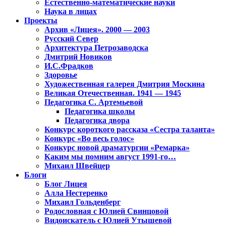
Естественно-математические науки
Наука в лицах
Проекты
Архив «Лицея». 2000 — 2003
Русский Север
Архитектура Петрозаводска
Дмитрий Новиков
И.С.Фрадков
Здоровье
Художественная галерея Дмитрия Москина
Великая Отечественная. 1941 — 1945
Педагогика С. Артемьевой
Педагогика школы
Педагогика двора
Конкурс короткого рассказа «Сестра таланта»
Конкурс «Во весь голос»
Конкурс новой драматургии «Ремарка»
Каким мы помним август 1991-го…
Михаил Швейцер
Блоги
Блог Лицея
Алла Нестеренко
Михаил Гольденберг
Родословная с Юлией Свинцовой
Видоискатель с Юлией Утышевой