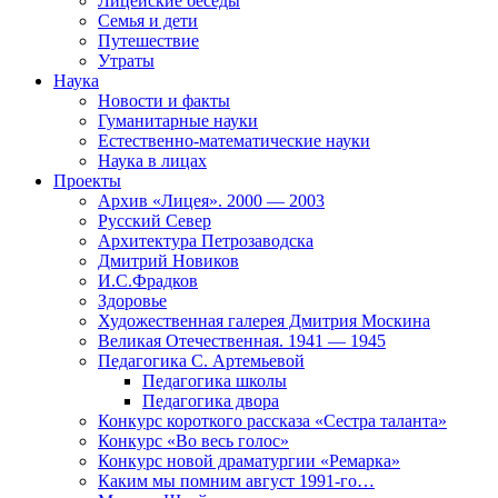
Лицейские беседы
Семья и дети
Путешествие
Утраты
Наука
Новости и факты
Гуманитарные науки
Естественно-математические науки
Наука в лицах
Проекты
Архив «Лицея». 2000 — 2003
Русский Север
Архитектура Петрозаводска
Дмитрий Новиков
И.С.Фрадков
Здоровье
Художественная галерея Дмитрия Москина
Великая Отечественная. 1941 — 1945
Педагогика С. Артемьевой
Педагогика школы
Педагогика двора
Конкурс короткого рассказа «Сестра таланта»
Конкурс «Во весь голос»
Конкурс новой драматургии «Ремарка»
Каким мы помним август 1991-го…