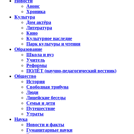
Новости
Анонс
Хроника
Культура
Дом актёра
Литература
Кино
Культурное наследие
Парк культуры и чтения
Образование
Школа и вуз
Учитель
Реформы
ПОЛЁТ (научно-педагогический вестник)
Общество
История
Свободная трибуна
Люди
Лицейские беседы
Семья и дети
Путешествие
Утраты
Наука
Новости и факты
Гуманитарные науки