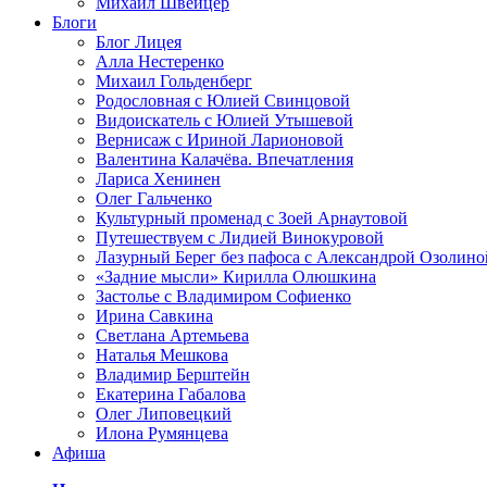
Михаил Швейцер
Блоги
Блог Лицея
Алла Нестеренко
Михаил Гольденберг
Родословная с Юлией Свинцовой
Видоискатель с Юлией Утышевой
Вернисаж с Ириной Ларионовой
Валентина Калачёва. Впечатления
Лариса Хенинен
Олег Гальченко
Культурный променад с Зоей Арнаутовой
Путешествуем с Лидией Винокуровой
Лазурный Берег без пафоса с Александрой Озолино
«Задние мысли» Кирилла Олюшкина
Застолье с Владимиром Софиенко
Ирина Савкина
Светлана Артемьева
Наталья Мешкова
Владимир Берштейн
Екатерина Габалова
Олег Липовецкий
Илона Румянцева
Афиша