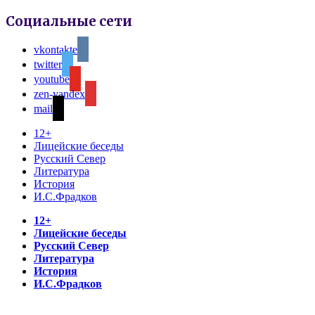
Социальные сети
vkontakte
twitter
youtube
zen-yandex
mail
12+
Лицейские беседы
Русский Север
Литература
История
И.С.Фрадков
12+
Лицейские беседы
Русский Север
Литература
История
И.С.Фрадков