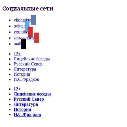
Социальные сети
vkontakte
twitter
youtube
zen-yandex
mail
12+
Лицейские беседы
Русский Север
Литература
История
И.С.Фрадков
12+
Лицейские беседы
Русский Север
Литература
История
И.С.Фрадков