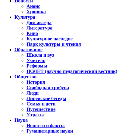
Новости
Анонс
Хроника
Культура
Дом актёра
Литература
Кино
Культурное наследие
Парк культуры и чтения
Образование
Школа и вуз
Учитель
Реформы
ПОЛЁТ (научно-педагогический вестник)
Общество
История
Свободная трибуна
Люди
Лицейские беседы
Семья и дети
Путешествие
Утраты
Наука
Новости и факты
Гуманитарные науки