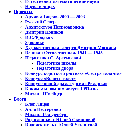
Естественно-математические науки
Наука в лицах
Проекты
Архив «Лицея». 2000 — 2003
Русский Север
Архитектура Петрозаводска
Дмитрий Новиков
И.С.Фрадков
Здоровье
Художественная галерея Дмитрия Москина
Великая Отечественная. 1941 — 1945
Педагогика С. Артемьевой
Педагогика школы
Педагогика двора
Конкурс короткого рассказа «Сестра таланта»
Конкурс «Во весь голос»
Конкурс новой драматургии «Ремарка»
Каким мы помним август 1991-го…
Михаил Швейцер
Блоги
Блог Лицея
Алла Нестеренко
Михаил Гольденберг
Родословная с Юлией Свинцовой
Видоискатель с Юлией Утышевой