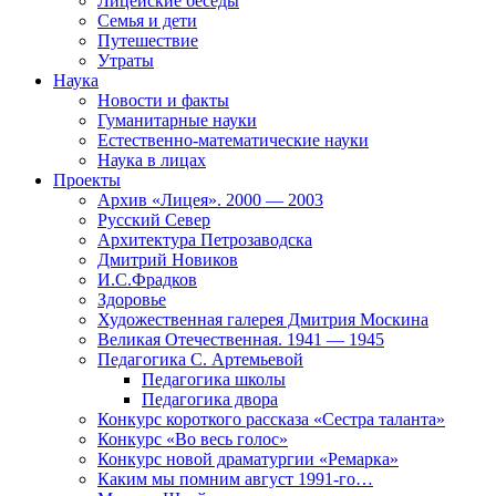
Лицейские беседы
Семья и дети
Путешествие
Утраты
Наука
Новости и факты
Гуманитарные науки
Естественно-математические науки
Наука в лицах
Проекты
Архив «Лицея». 2000 — 2003
Русский Север
Архитектура Петрозаводска
Дмитрий Новиков
И.С.Фрадков
Здоровье
Художественная галерея Дмитрия Москина
Великая Отечественная. 1941 — 1945
Педагогика С. Артемьевой
Педагогика школы
Педагогика двора
Конкурс короткого рассказа «Сестра таланта»
Конкурс «Во весь голос»
Конкурс новой драматургии «Ремарка»
Каким мы помним август 1991-го…