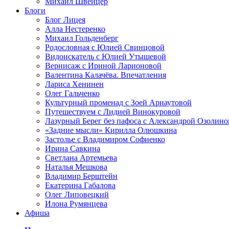
Михаил Швейцер
Блоги
Блог Лицея
Алла Нестеренко
Михаил Гольденберг
Родословная с Юлией Свинцовой
Видоискатель с Юлией Утышевой
Вернисаж с Ириной Ларионовой
Валентина Калачёва. Впечатления
Лариса Хенинен
Олег Гальченко
Культурный променад с Зоей Арнаутовой
Путешествуем с Лидией Винокуровой
Лазурный Берег без пафоса с Александрой Озолино
«Задние мысли» Кирилла Олюшкина
Застолье с Владимиром Софиенко
Ирина Савкина
Светлана Артемьева
Наталья Мешкова
Владимир Берштейн
Екатерина Габалова
Олег Липовецкий
Илона Румянцева
Афиша