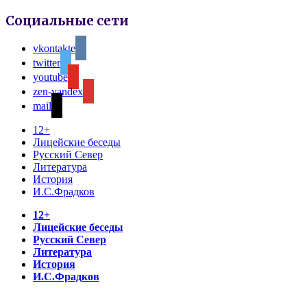
Социальные сети
vkontakte
twitter
youtube
zen-yandex
mail
12+
Лицейские беседы
Русский Север
Литература
История
И.С.Фрадков
12+
Лицейские беседы
Русский Север
Литература
История
И.С.Фрадков