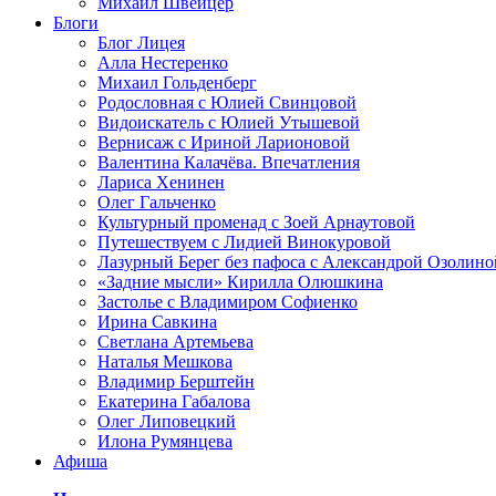
Михаил Швейцер
Блоги
Блог Лицея
Алла Нестеренко
Михаил Гольденберг
Родословная с Юлией Свинцовой
Видоискатель с Юлией Утышевой
Вернисаж с Ириной Ларионовой
Валентина Калачёва. Впечатления
Лариса Хенинен
Олег Гальченко
Культурный променад с Зоей Арнаутовой
Путешествуем с Лидией Винокуровой
Лазурный Берег без пафоса с Александрой Озолино
«Задние мысли» Кирилла Олюшкина
Застолье с Владимиром Софиенко
Ирина Савкина
Светлана Артемьева
Наталья Мешкова
Владимир Берштейн
Екатерина Габалова
Олег Липовецкий
Илона Румянцева
Афиша