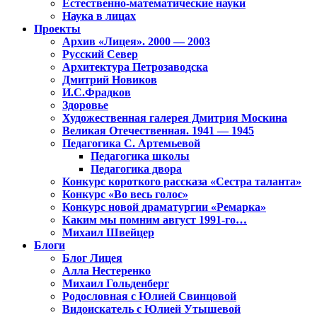
Естественно-математические науки
Наука в лицах
Проекты
Архив «Лицея». 2000 — 2003
Русский Север
Архитектура Петрозаводска
Дмитрий Новиков
И.С.Фрадков
Здоровье
Художественная галерея Дмитрия Москина
Великая Отечественная. 1941 — 1945
Педагогика С. Артемьевой
Педагогика школы
Педагогика двора
Конкурс короткого рассказа «Сестра таланта»
Конкурс «Во весь голос»
Конкурс новой драматургии «Ремарка»
Каким мы помним август 1991-го…
Михаил Швейцер
Блоги
Блог Лицея
Алла Нестеренко
Михаил Гольденберг
Родословная с Юлией Свинцовой
Видоискатель с Юлией Утышевой