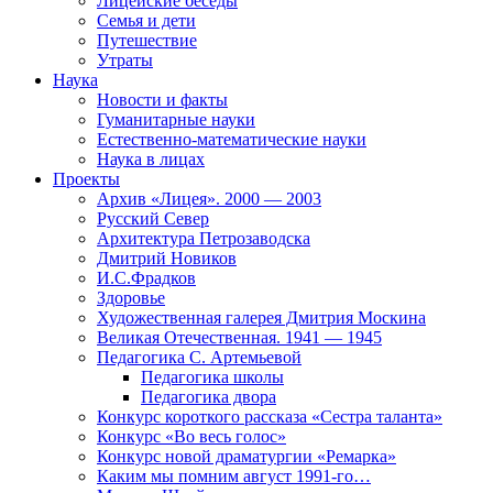
Лицейские беседы
Семья и дети
Путешествие
Утраты
Наука
Новости и факты
Гуманитарные науки
Естественно-математические науки
Наука в лицах
Проекты
Архив «Лицея». 2000 — 2003
Русский Север
Архитектура Петрозаводска
Дмитрий Новиков
И.С.Фрадков
Здоровье
Художественная галерея Дмитрия Москина
Великая Отечественная. 1941 — 1945
Педагогика С. Артемьевой
Педагогика школы
Педагогика двора
Конкурс короткого рассказа «Сестра таланта»
Конкурс «Во весь голос»
Конкурс новой драматургии «Ремарка»
Каким мы помним август 1991-го…