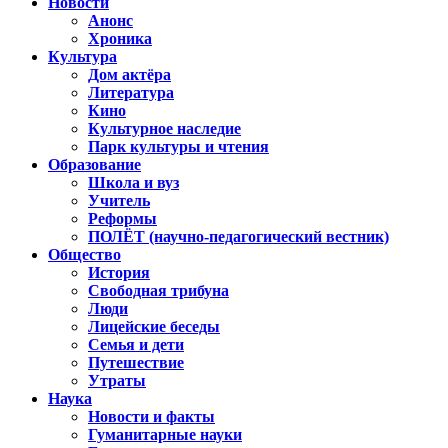
Новости
Анонс
Хроника
Культура
Дом актёра
Литература
Кино
Культурное наследие
Парк культуры и чтения
Образование
Школа и вуз
Учитель
Реформы
ПОЛЁТ (научно-педагогический вестник)
Общество
История
Свободная трибуна
Люди
Лицейские беседы
Семья и дети
Путешествие
Утраты
Наука
Новости и факты
Гуманитарные науки