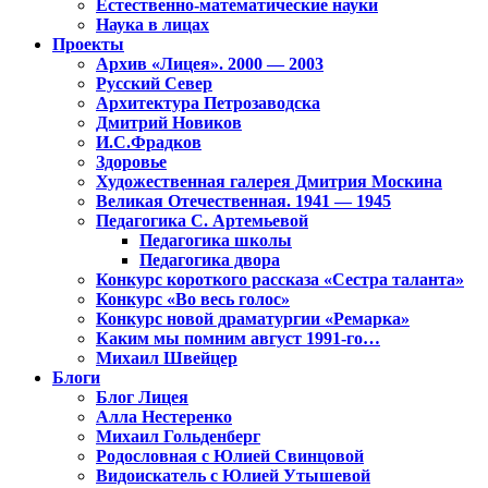
Естественно-математические науки
Наука в лицах
Проекты
Архив «Лицея». 2000 — 2003
Русский Север
Архитектура Петрозаводска
Дмитрий Новиков
И.С.Фрадков
Здоровье
Художественная галерея Дмитрия Москина
Великая Отечественная. 1941 — 1945
Педагогика С. Артемьевой
Педагогика школы
Педагогика двора
Конкурс короткого рассказа «Сестра таланта»
Конкурс «Во весь голос»
Конкурс новой драматургии «Ремарка»
Каким мы помним август 1991-го…
Михаил Швейцер
Блоги
Блог Лицея
Алла Нестеренко
Михаил Гольденберг
Родословная с Юлией Свинцовой
Видоискатель с Юлией Утышевой