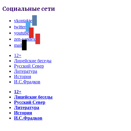
Социальные сети
vkontakte
twitter
youtube
zen-yandex
mail
12+
Лицейские беседы
Русский Север
Литература
История
И.С.Фрадков
12+
Лицейские беседы
Русский Север
Литература
История
И.С.Фрадков