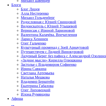
Михаил Швейцер
Блоги
Блог Лицея
Алла Нестеренко
Михаил Гольденберг
Родословная с Юлией Свинцовой
Видоискатель с Юлией Утышевой
Вернисаж с Ириной Ларионовой
Валентина Калачёва. Впечатления
Лариса Хенинен
Олег Гальченко
Культурный променад с Зоей Арнаутовой
Путешествуем с Лидией Винокуровой
Лазурный Берег без пафоса с Александрой Озолино
«Задние мысли» Кирилла Олюшкина
Застолье с Владимиром Софиенко
Ирина Савкина
Светлана Артемьева
Наталья Мешкова
Владимир Берштейн
Екатерина Габалова
Олег Липовецкий
Илона Румянцева
Афиша