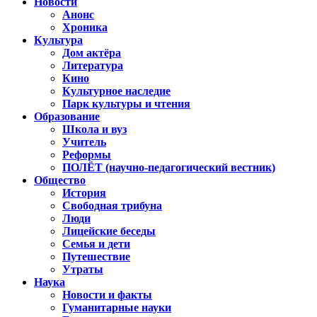
Новости
Анонс
Хроника
Культура
Дом актёра
Литература
Кино
Культурное наследие
Парк культуры и чтения
Образование
Школа и вуз
Учитель
Реформы
ПОЛЁТ (научно-педагогический вестник)
Общество
История
Свободная трибуна
Люди
Лицейские беседы
Семья и дети
Путешествие
Утраты
Наука
Новости и факты
Гуманитарные науки