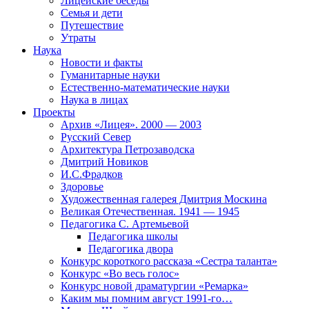
Лицейские беседы
Семья и дети
Путешествие
Утраты
Наука
Новости и факты
Гуманитарные науки
Естественно-математические науки
Наука в лицах
Проекты
Архив «Лицея». 2000 — 2003
Русский Север
Архитектура Петрозаводска
Дмитрий Новиков
И.С.Фрадков
Здоровье
Художественная галерея Дмитрия Москина
Великая Отечественная. 1941 — 1945
Педагогика С. Артемьевой
Педагогика школы
Педагогика двора
Конкурс короткого рассказа «Сестра таланта»
Конкурс «Во весь голос»
Конкурс новой драматургии «Ремарка»
Каким мы помним август 1991-го…