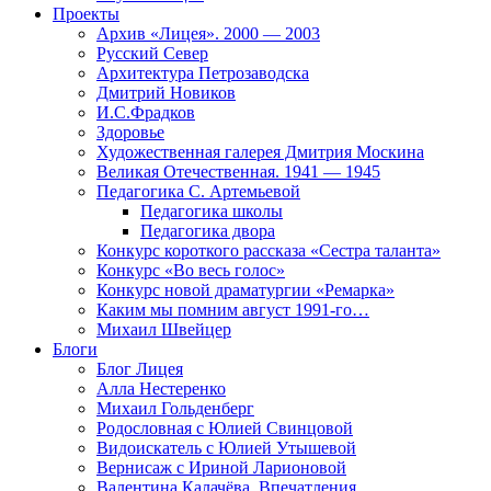
Проекты
Архив «Лицея». 2000 — 2003
Русский Север
Архитектура Петрозаводска
Дмитрий Новиков
И.С.Фрадков
Здоровье
Художественная галерея Дмитрия Москина
Великая Отечественная. 1941 — 1945
Педагогика С. Артемьевой
Педагогика школы
Педагогика двора
Конкурс короткого рассказа «Сестра таланта»
Конкурс «Во весь голос»
Конкурс новой драматургии «Ремарка»
Каким мы помним август 1991-го…
Михаил Швейцер
Блоги
Блог Лицея
Алла Нестеренко
Михаил Гольденберг
Родословная с Юлией Свинцовой
Видоискатель с Юлией Утышевой
Вернисаж с Ириной Ларионовой
Валентина Калачёва. Впечатления