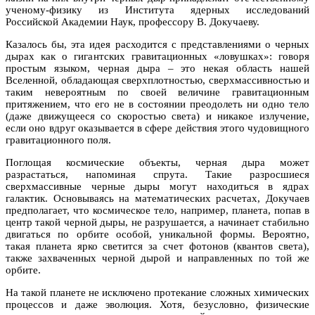
ученому-физику из Института ядерных исследований
Российской Академии Наук, профессору В. Докучаеву.
Казалось бы, эта идея расходится с представлениями о черных
дырах как о гигантских гравитационных «ловушках»: говоря
простым языком, черная дыра – это некая область нашей
Вселенной, обладающая сверхплотностью, сверхмассивностью и
таким невероятным по своей величине гравитационным
притяжением, что его не в состоянии преодолеть ни одно тело
(даже движущееся со скоростью света) и никакое излучение,
если оно вдруг оказывается в сфере действия этого чудовищного
гравитационного поля.
Поглощая космические объекты, черная дыра может
разрастаться, напоминая спрута. Такие разросшиеся
сверхмассивные черные дыры могут находиться в ядрах
галактик. Основываясь на математических расчетах, Докучаев
предполагает, что космическое тело, например, планета, попав в
центр такой черной дыры, не разрушается, а начинает стабильно
двигаться по орбите особой, уникальной формы. Вероятно,
такая планета ярко светится за счет фотонов (квантов света),
также захваченных черной дырой и направленных по той же
орбите.
На такой планете не исключено протекание сложных химических
процессов и даже эволюция. Хотя, безусловно, физические