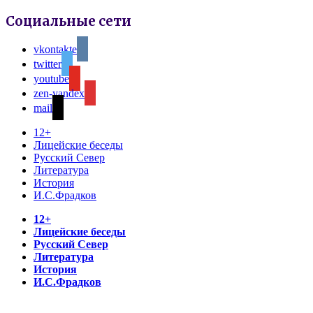
Социальные сети
vkontakte
twitter
youtube
zen-yandex
mail
12+
Лицейские беседы
Русский Север
Литература
История
И.С.Фрадков
12+
Лицейские беседы
Русский Север
Литература
История
И.С.Фрадков