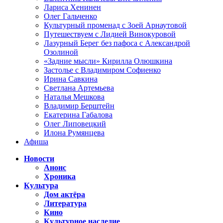
Лариса Хенинен
Олег Гальченко
Культурный променад с Зоей Арнаутовой
Путешествуем с Лидией Винокуровой
Лазурный Берег без пафоса с Александрой
Озолиной
«Задние мысли» Кирилла Олюшкина
Застолье с Владимиром Софиенко
Ирина Савкина
Светлана Артемьева
Наталья Мешкова
Владимир Берштейн
Екатерина Габалова
Олег Липовецкий
Илона Румянцева
Афиша
Новости
Анонс
Хроника
Культура
Дом актёра
Литература
Кино
Культурное наследие