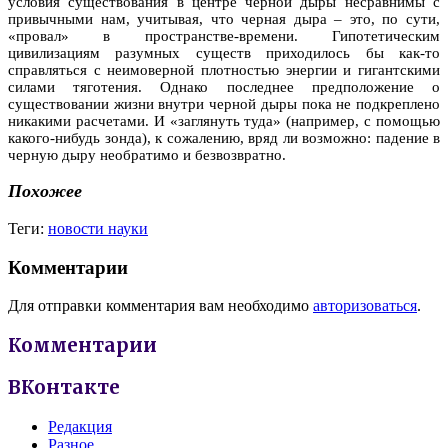
условия существования в центре черной дыры несравнимы с
привычными нам, учитывая, что черная дыра – это, по сути,
«провал» в пространстве-времени. Гипотетическим
цивилизациям разумных существ приходилось бы как-то
справляться с неимоверной плотностью энергии и гигантскими
силами тяготения. Однако последнее предположение о
существовании жизни внутри черной дыры пока не подкреплено
никакими расчетами. И «заглянуть туда» (например, с помощью
какого-нибудь зонда), к сожалению, вряд ли возможно: падение в
черную дыру необратимо и безвозвратно.
Похожее
Теги:
новости науки
Комментарии
Для отправки комментария вам необходимо
авторизоваться
.
Комментарии
ВКонтакте
Редакция
Разное