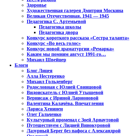
Здоровье
Художественная галерея Дмитрия Москина
Великая Отечественная. 1941 — 1945
Педагогика С. Артемьевой
Педагогика школы
Педагогика двора
Конкурс короткого рассказа «Сестра таланта»
Конкурс «Во весь голос»
Конкурс новой драматургии «Ремарка»
Каким мы помним август 1991-го…
Михаил Швейцер
Блоги
Блог Лицея
Алла Нестеренко
Михаил Гольденберг
Родословная с Юлией Свинцовой
Видоискатель с Юлией Утышевой
Вернисаж с Ириной Ларионовой
Валентина Калачёва. Впечатления
Лариса Хенинен
Олег Гальченко
Культурный променад с Зоей Арнаутовой
Путешествуем с Лидией Винокуровой
Лазурный Берег без пафоса с Александрой