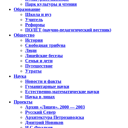
Парк культуры и чтения
Образование
Школа и вуз
Учитель
Реформы
ПОЛЁТ (научно-педагогический вестник)
Общество
История
Свободная трибуна
Люди
Лицейские беседы
Семья и дети
Путешествие
Утраты
Наука
Новости и факты
Гуманитарные науки
Естественно-математические науки
Наука в лицах
Проекты
Архив «Лицея». 2000 — 2003
Русский Север
Архитектура Петрозаводска
Дмитрий Новиков
И.С.Фрадков