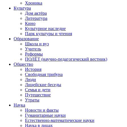
Хроника
Культура
Дом актёра
Литература
Кино
Культурное наследие
Парк культуры и чтения
Образование
Школа и вуз
Учитель
Реформы
ПОЛЁТ (научно-педагогический вестник)
Общество
История
Свободная трибуна
Люди
Лицейские беседы
Семья и дети
Путешествие
Утраты
Наука
Новости и факты
Гуманитарные науки
Естественно-математические науки
Наука в лицах