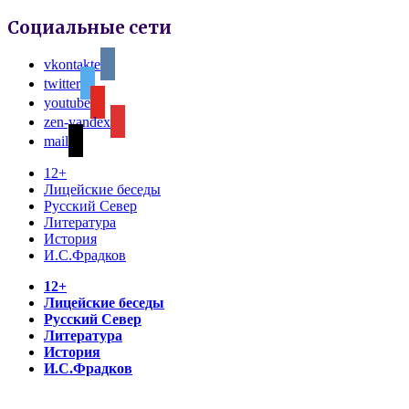
Социальные сети
vkontakte
twitter
youtube
zen-yandex
mail
12+
Лицейские беседы
Русский Север
Литература
История
И.С.Фрадков
12+
Лицейские беседы
Русский Север
Литература
История
И.С.Фрадков