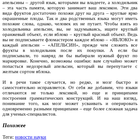
апельсины – другой язык, которыми вы владеете, а холодильник
– эта часть памяти, которую занимает ваш лексикон. Эти два
вида фруктов достаточно похожи друг на друга – круглые ярко
окрашенные плоды. Так и два родственных языка могут иметь
похожие слова, однако, человек их не путает. Чтобы взять из
холодильника апельсин, вы, не задумываясь, ищите круглый
оранжевый объект, если яблоко – круглый красный объект. Ведь
вы не подписываете фломастером каждое яблоко – «ЯБЛОКО» и
каждый апельсин – «АПЕЛЬСИН», прежде чем сложить все
фрукты в холодильник после их покупки. А если бы
подписывали, то навряд ли бы выбирали нужный фрукт по
маркировке. Конечно, возможны ошибки: вам случайно может
попасться недозрелый апельсин, который вы перепутаете с
желтым сортом яблока.
И в речи такое случается, но редко, и мозг быстро и
самостоятельно исправляется. От себя же добавим, что языки
отличаются не только лексикой, но еще и принципами
построения грамматических конструкций. И на наш взгляд,
понимание того, как мозг может усваивать и оперировать
одновременно разными принципами – еще более сложная задача
для ученых-специалистов.
Похожее
Теги:
новости науки