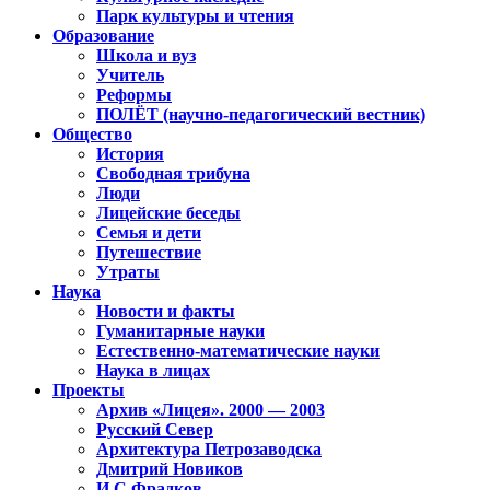
Парк культуры и чтения
Образование
Школа и вуз
Учитель
Реформы
ПОЛЁТ (научно-педагогический вестник)
Общество
История
Свободная трибуна
Люди
Лицейские беседы
Семья и дети
Путешествие
Утраты
Наука
Новости и факты
Гуманитарные науки
Естественно-математические науки
Наука в лицах
Проекты
Архив «Лицея». 2000 — 2003
Русский Север
Архитектура Петрозаводска
Дмитрий Новиков
И.С.Фрадков