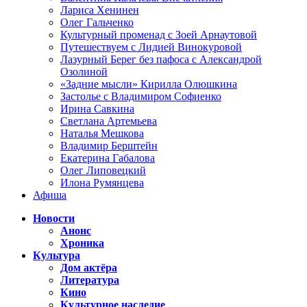
Лариса Хенинен
Олег Гальченко
Культурный променад с Зоей Арнаутовой
Путешествуем с Лидией Винокуровой
Лазурный Берег без пафоса с Александрой
Озолиной
«Задние мысли» Кирилла Олюшкина
Застолье с Владимиром Софиенко
Ирина Савкина
Светлана Артемьева
Наталья Мешкова
Владимир Берштейн
Екатерина Габалова
Олег Липовецкий
Илона Румянцева
Афиша
Новости
Анонс
Хроника
Культура
Дом актёра
Литература
Кино
Культурное наследие