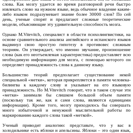
слова. Как мозгу удается во время разговорной речи быстро
извлекать слово на нужном языке, ведь обычное владение каким-
либо языком подразумевает знание более 30000 слов? По сей
день, ученые спорят и предлагают сложные теоретические
модели, объясняющие эту удивительную способность мозга.
Однако M.Vitevitch, специалист в области психолингвистики, на
основе сравнительного анализа английского и испанского языков
выдвинул свою простую гипотезу в противовес сложным
теориям. Он утверждает, что именно звучание, произношение
слова (как его неотъемлемая характеристика) предоставляет всю
необходимую информацию для мозга, с помощью которого он
определяет принадлежность слова к данному языку.
Большинство теорий предполагает существование некой
специальной «метки», которая прикрепляется в памяти человека-
билингва к каждому слову и указывает на его языковую
принадлежность. Но M.Vitevitch говорит, что в таком случае эти
«метки» занимали бы слишком большой объем памяти
(поскольку так же, как и сами слова, являются единицами
информации). Кроме того, мозгу приходилось бы совершать
много избыточной и ненужной мыслительной работы по
маркированию каждого слова такой «меткой».
Ученый приводит аналогию: представьте, что у вас в
холодильнике есть яблоки и апельсины. Яблоки – это один язык,