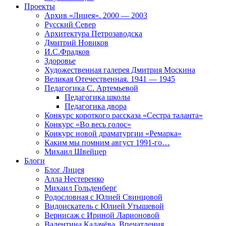
Проекты
Архив «Лицея». 2000 — 2003
Русский Север
Архитектура Петрозаводска
Дмитрий Новиков
И.С.Фрадков
Здоровье
Художественная галерея Дмитрия Москина
Великая Отечественная. 1941 — 1945
Педагогика С. Артемьевой
Педагогика школы
Педагогика двора
Конкурс короткого рассказа «Сестра таланта»
Конкурс «Во весь голос»
Конкурс новой драматургии «Ремарка»
Каким мы помним август 1991-го…
Михаил Швейцер
Блоги
Блог Лицея
Алла Нестеренко
Михаил Гольденберг
Родословная с Юлией Свинцовой
Видоискатель с Юлией Утышевой
Вернисаж с Ириной Ларионовой
Валентина Калачёва. Впечатления