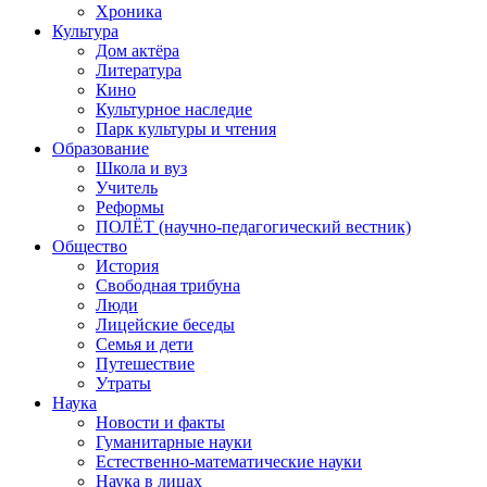
Хроника
Культура
Дом актёра
Литература
Кино
Культурное наследие
Парк культуры и чтения
Образование
Школа и вуз
Учитель
Реформы
ПОЛЁТ (научно-педагогический вестник)
Общество
История
Свободная трибуна
Люди
Лицейские беседы
Семья и дети
Путешествие
Утраты
Наука
Новости и факты
Гуманитарные науки
Естественно-математические науки
Наука в лицах