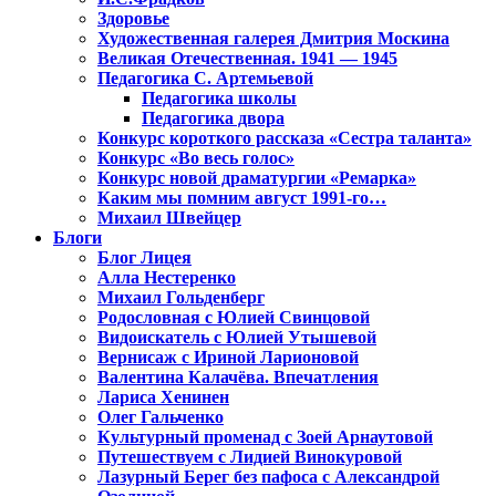
Здоровье
Художественная галерея Дмитрия Москина
Великая Отечественная. 1941 — 1945
Педагогика С. Артемьевой
Педагогика школы
Педагогика двора
Конкурс короткого рассказа «Сестра таланта»
Конкурс «Во весь голос»
Конкурс новой драматургии «Ремарка»
Каким мы помним август 1991-го…
Михаил Швейцер
Блоги
Блог Лицея
Алла Нестеренко
Михаил Гольденберг
Родословная с Юлией Свинцовой
Видоискатель с Юлией Утышевой
Вернисаж с Ириной Ларионовой
Валентина Калачёва. Впечатления
Лариса Хенинен
Олег Гальченко
Культурный променад с Зоей Арнаутовой
Путешествуем с Лидией Винокуровой
Лазурный Берег без пафоса с Александрой