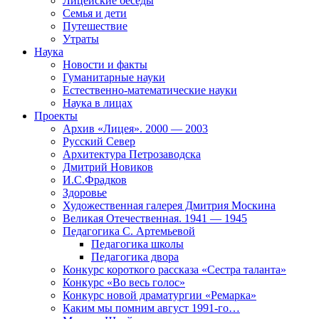
Лицейские беседы
Семья и дети
Путешествие
Утраты
Наука
Новости и факты
Гуманитарные науки
Естественно-математические науки
Наука в лицах
Проекты
Архив «Лицея». 2000 — 2003
Русский Север
Архитектура Петрозаводска
Дмитрий Новиков
И.С.Фрадков
Здоровье
Художественная галерея Дмитрия Москина
Великая Отечественная. 1941 — 1945
Педагогика С. Артемьевой
Педагогика школы
Педагогика двора
Конкурс короткого рассказа «Сестра таланта»
Конкурс «Во весь голос»
Конкурс новой драматургии «Ремарка»
Каким мы помним август 1991-го…