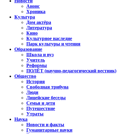
Новости
Анонс
Хроника
Культура
Дом актёра
Литература
Кино
Культурное наследие
Парк культуры и чтения
Образование
Школа и вуз
Учитель
Реформы
ПОЛЁТ (научно-педагогический вестник)
Общество
История
Свободная трибуна
Люди
Лицейские беседы
Семья и дети
Путешествие
Утраты
Наука
Новости и факты
Гуманитарные науки