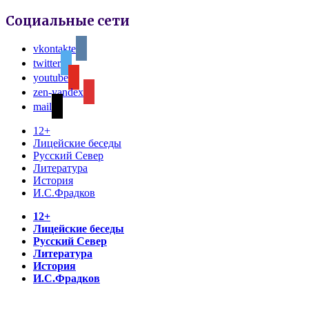
Социальные сети
vkontakte
twitter
youtube
zen-yandex
mail
12+
Лицейские беседы
Русский Север
Литература
История
И.С.Фрадков
12+
Лицейские беседы
Русский Север
Литература
История
И.С.Фрадков