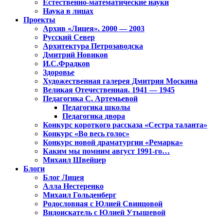
Естественно-математические науки
Наука в лицах
Проекты
Архив «Лицея». 2000 — 2003
Русский Север
Архитектура Петрозаводска
Дмитрий Новиков
И.С.Фрадков
Здоровье
Художественная галерея Дмитрия Москина
Великая Отечественная. 1941 — 1945
Педагогика С. Артемьевой
Педагогика школы
Педагогика двора
Конкурс короткого рассказа «Сестра таланта»
Конкурс «Во весь голос»
Конкурс новой драматургии «Ремарка»
Каким мы помним август 1991-го…
Михаил Швейцер
Блоги
Блог Лицея
Алла Нестеренко
Михаил Гольденберг
Родословная с Юлией Свинцовой
Видоискатель с Юлией Утышевой