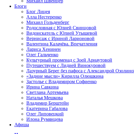
Михаил Швейцер
Блоги
Блог Лицея
Алла Нестеренко
Михаил Гольденберг
Родословная с Юлией Свинцовой
Видоискатель с Юлией Утышевой
Вернисаж с Ириной Ларионовой
Валентина Калачёва. Впечатления
Лариса Хенинен
Олег Гальченко
Культурный променад с Зоей Арнаутовой
Путешествуем с Лидией Винокуровой
Лазурный Берег без пафоса с Александрой Озолино
«Задние мысли» Кирилла Олюшкина
Застолье с Владимиром Софиенко
Ирина Савкина
Светлана Артемьева
Наталья Мешкова
Владимир Берштейн
Екатерина Габалова
Олег Липовецкий
Илона Румянцева
Афиша