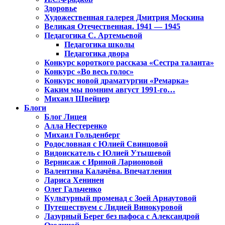
Здоровье
Художественная галерея Дмитрия Москина
Великая Отечественная. 1941 — 1945
Педагогика С. Артемьевой
Педагогика школы
Педагогика двора
Конкурс короткого рассказа «Сестра таланта»
Конкурс «Во весь голос»
Конкурс новой драматургии «Ремарка»
Каким мы помним август 1991-го…
Михаил Швейцер
Блоги
Блог Лицея
Алла Нестеренко
Михаил Гольденберг
Родословная с Юлией Свинцовой
Видоискатель с Юлией Утышевой
Вернисаж с Ириной Ларионовой
Валентина Калачёва. Впечатления
Лариса Хенинен
Олег Гальченко
Культурный променад с Зоей Арнаутовой
Путешествуем с Лидией Винокуровой
Лазурный Берег без пафоса с Александрой