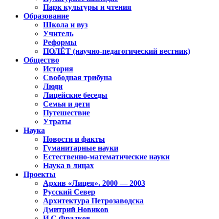
Парк культуры и чтения
Образование
Школа и вуз
Учитель
Реформы
ПОЛЁТ (научно-педагогический вестник)
Общество
История
Свободная трибуна
Люди
Лицейские беседы
Семья и дети
Путешествие
Утраты
Наука
Новости и факты
Гуманитарные науки
Естественно-математические науки
Наука в лицах
Проекты
Архив «Лицея». 2000 — 2003
Русский Север
Архитектура Петрозаводска
Дмитрий Новиков
И.С.Фрадков