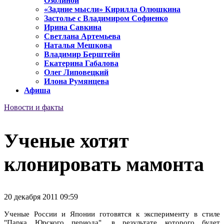
Озолиной
«Задние мысли» Кирилла Олюшкина
Застолье с Владимиром Софиенко
Ирина Савкина
Светлана Артемьева
Наталья Мешкова
Владимир Берштейн
Екатерина Габалова
Олег Липовецкий
Илона Румянцева
Афиша
Новости и факты
Ученые хотят
клонировать мамонта
20 декабря 2011 09:59
Ученые России и Японии готовятся к эксперименту в стиле
"Парка Юрского периода", в результате которого будет