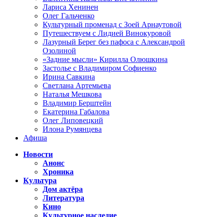
Лариса Хенинен
Олег Гальченко
Культурный променад с Зоей Арнаутовой
Путешествуем с Лидией Винокуровой
Лазурный Берег без пафоса с Александрой
Озолиной
«Задние мысли» Кирилла Олюшкина
Застолье с Владимиром Софиенко
Ирина Савкина
Светлана Артемьева
Наталья Мешкова
Владимир Берштейн
Екатерина Габалова
Олег Липовецкий
Илона Румянцева
Афиша
Новости
Анонс
Хроника
Культура
Дом актёра
Литература
Кино
Культурное наследие