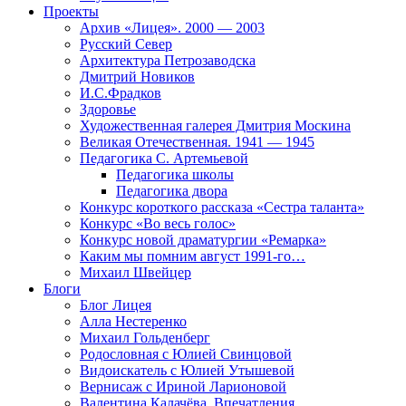
Проекты
Архив «Лицея». 2000 — 2003
Русский Север
Архитектура Петрозаводска
Дмитрий Новиков
И.С.Фрадков
Здоровье
Художественная галерея Дмитрия Москина
Великая Отечественная. 1941 — 1945
Педагогика С. Артемьевой
Педагогика школы
Педагогика двора
Конкурс короткого рассказа «Сестра таланта»
Конкурс «Во весь голос»
Конкурс новой драматургии «Ремарка»
Каким мы помним август 1991-го…
Михаил Швейцер
Блоги
Блог Лицея
Алла Нестеренко
Михаил Гольденберг
Родословная с Юлией Свинцовой
Видоискатель с Юлией Утышевой
Вернисаж с Ириной Ларионовой
Валентина Калачёва. Впечатления