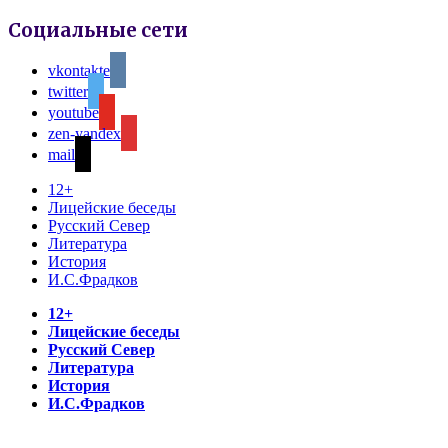
Социальные сети
vkontakte
twitter
youtube
zen-yandex
mail
12+
Лицейские беседы
Русский Север
Литература
История
И.С.Фрадков
12+
Лицейские беседы
Русский Север
Литература
История
И.С.Фрадков