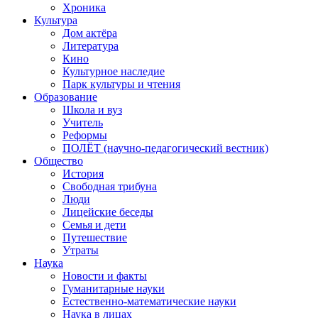
Хроника
Культура
Дом актёра
Литература
Кино
Культурное наследие
Парк культуры и чтения
Образование
Школа и вуз
Учитель
Реформы
ПОЛЁТ (научно-педагогический вестник)
Общество
История
Свободная трибуна
Люди
Лицейские беседы
Семья и дети
Путешествие
Утраты
Наука
Новости и факты
Гуманитарные науки
Естественно-математические науки
Наука в лицах