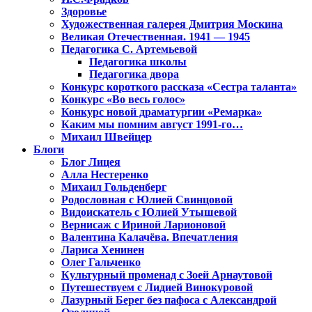
Здоровье
Художественная галерея Дмитрия Москина
Великая Отечественная. 1941 — 1945
Педагогика С. Артемьевой
Педагогика школы
Педагогика двора
Конкурс короткого рассказа «Сестра таланта»
Конкурс «Во весь голос»
Конкурс новой драматургии «Ремарка»
Каким мы помним август 1991-го…
Михаил Швейцер
Блоги
Блог Лицея
Алла Нестеренко
Михаил Гольденберг
Родословная с Юлией Свинцовой
Видоискатель с Юлией Утышевой
Вернисаж с Ириной Ларионовой
Валентина Калачёва. Впечатления
Лариса Хенинен
Олег Гальченко
Культурный променад с Зоей Арнаутовой
Путешествуем с Лидией Винокуровой
Лазурный Берег без пафоса с Александрой