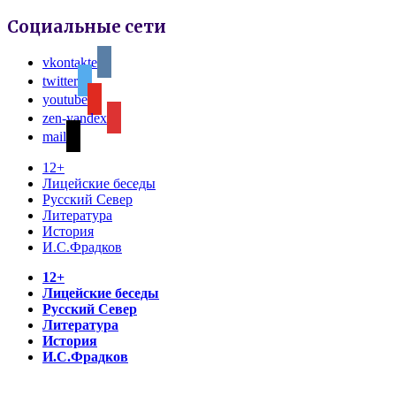
Социальные сети
vkontakte
twitter
youtube
zen-yandex
mail
12+
Лицейские беседы
Русский Север
Литература
История
И.С.Фрадков
12+
Лицейские беседы
Русский Север
Литература
История
И.С.Фрадков