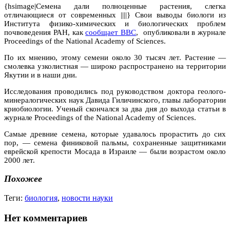
{hsimage|Семена дали полноценные растения, слегка
отличающиеся от современных ||||} Свои выводы биологи из
Института физико-химических и биологических проблем
почвоведения РАН, как
сообщает BBC
, опубликовали в журнале
Proceedings of the National Academy of Sciences.
По их мнению, этому семени около 30 тысяч лет. Растение —
смолевка узколистная — широко распространено на территории
Якутии и в наши дни.
Исследования проводились под руководством доктора геолого-
минералогических наук Давида Гиличинского, главы лаборатории
криобиологии. Ученый скончался за два дня до выхода статьи в
журнале Proceedings of the National Academy of Sciences.
Самые древние семена, которые удавалось прорастить до сих
пор, — семена финиковой пальмы, сохраненные защитниками
еврейской крепости Мосада в Израиле — были возрастом около
2000 лет.
Похожее
Теги:
биология
,
новости науки
Нет комментариев