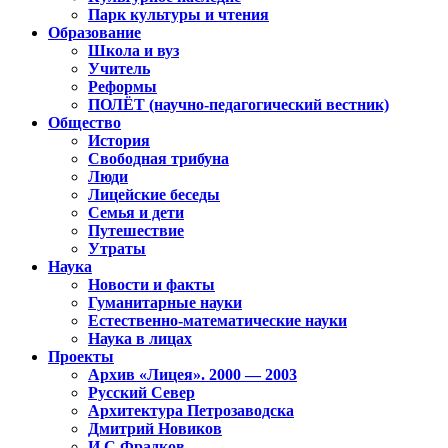
Парк культуры и чтения
Образование
Школа и вуз
Учитель
Реформы
ПОЛЁТ (научно-педагогический вестник)
Общество
История
Свободная трибуна
Люди
Лицейские беседы
Семья и дети
Путешествие
Утраты
Наука
Новости и факты
Гуманитарные науки
Естественно-математические науки
Наука в лицах
Проекты
Архив «Лицея». 2000 — 2003
Русский Север
Архитектура Петрозаводска
Дмитрий Новиков
И.С.Фрадков