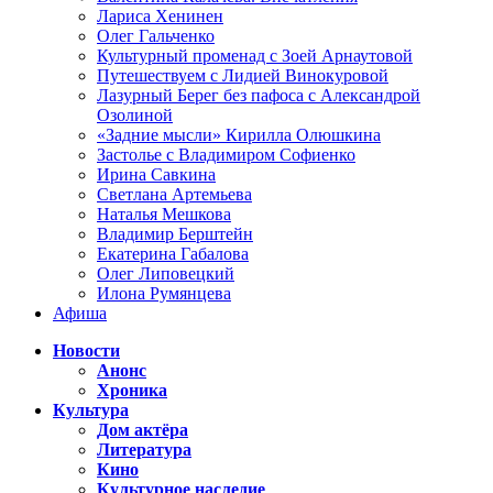
Лариса Хенинен
Олег Гальченко
Культурный променад с Зоей Арнаутовой
Путешествуем с Лидией Винокуровой
Лазурный Берег без пафоса с Александрой
Озолиной
«Задние мысли» Кирилла Олюшкина
Застолье с Владимиром Софиенко
Ирина Савкина
Светлана Артемьева
Наталья Мешкова
Владимир Берштейн
Екатерина Габалова
Олег Липовецкий
Илона Румянцева
Афиша
Новости
Анонс
Хроника
Культура
Дом актёра
Литература
Кино
Культурное наследие