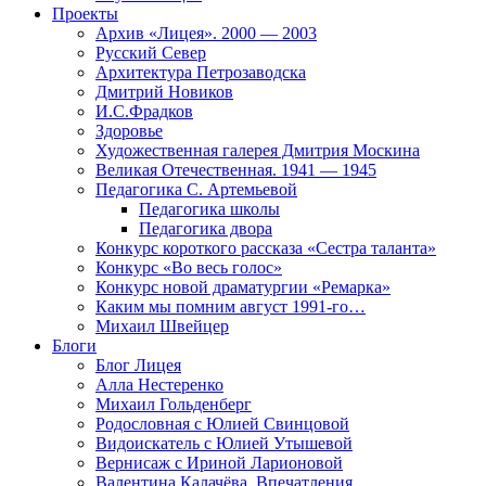
Проекты
Архив «Лицея». 2000 — 2003
Русский Север
Архитектура Петрозаводска
Дмитрий Новиков
И.С.Фрадков
Здоровье
Художественная галерея Дмитрия Москина
Великая Отечественная. 1941 — 1945
Педагогика С. Артемьевой
Педагогика школы
Педагогика двора
Конкурс короткого рассказа «Сестра таланта»
Конкурс «Во весь голос»
Конкурс новой драматургии «Ремарка»
Каким мы помним август 1991-го…
Михаил Швейцер
Блоги
Блог Лицея
Алла Нестеренко
Михаил Гольденберг
Родословная с Юлией Свинцовой
Видоискатель с Юлией Утышевой
Вернисаж с Ириной Ларионовой
Валентина Калачёва. Впечатления