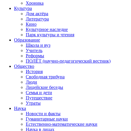
Хроника
Культура
Дом актёра
Литература
Кино
Культурное наследие
Парк культуры и чтения
Образование
Школа и вуз
Учитель
Реформы
ПОЛЁТ (научно-педагогический вестник)
Общество
История
Свободная трибуна
Люди
Лицейские беседы
Семья и дети
Путешествие
Утраты
Наука
Новости и факты
Гуманитарные науки
Естественно-математические науки
Наука в лицах