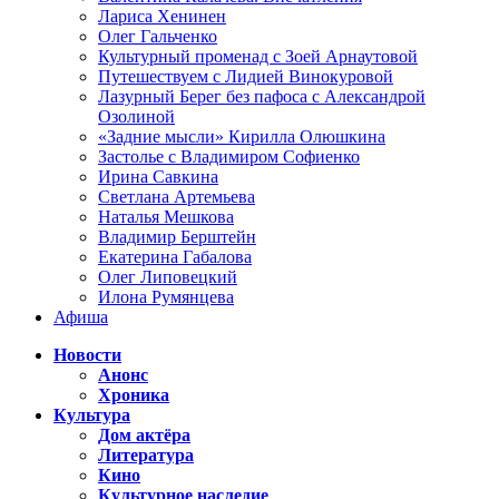
Лариса Хенинен
Олег Гальченко
Культурный променад с Зоей Арнаутовой
Путешествуем с Лидией Винокуровой
Лазурный Берег без пафоса с Александрой
Озолиной
«Задние мысли» Кирилла Олюшкина
Застолье с Владимиром Софиенко
Ирина Савкина
Светлана Артемьева
Наталья Мешкова
Владимир Берштейн
Екатерина Габалова
Олег Липовецкий
Илона Румянцева
Афиша
Новости
Анонс
Хроника
Культура
Дом актёра
Литература
Кино
Культурное наследие