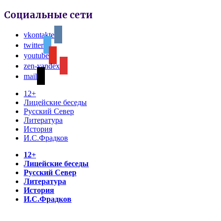
Социальные сети
vkontakte
twitter
youtube
zen-yandex
mail
12+
Лицейские беседы
Русский Север
Литература
История
И.С.Фрадков
12+
Лицейские беседы
Русский Север
Литература
История
И.С.Фрадков