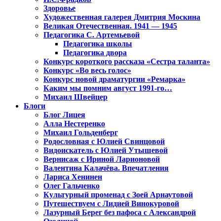
Здоровье
Художественная галерея Дмитрия Москина
Великая Отечественная. 1941 — 1945
Педагогика С. Артемьевой
Педагогика школы
Педагогика двора
Конкурс короткого рассказа «Сестра таланта»
Конкурс «Во весь голос»
Конкурс новой драматургии «Ремарка»
Каким мы помним август 1991-го…
Михаил Швейцер
Блоги
Блог Лицея
Алла Нестеренко
Михаил Гольденберг
Родословная с Юлией Свинцовой
Видоискатель с Юлией Утышевой
Вернисаж с Ириной Ларионовой
Валентина Калачёва. Впечатления
Лариса Хенинен
Олег Гальченко
Культурный променад с Зоей Арнаутовой
Путешествуем с Лидией Винокуровой
Лазурный Берег без пафоса с Александрой