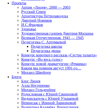
Проекты
Архив «Лицея». 2000 — 2003
Русский Север
Архитектура Петрозаводска
Дмитрий Новиков
И.С.Фрадков
Здоровье
Художественная галерея Дмитрия Москина
Великая Отечественная. 1941 — 1945
Педагогика С. Артемьевой
Педагогика школы
Педагогика двора
Конкурс короткого рассказа «Сестра таланта»
Конкурс «Во весь голос»
Конкурс новой драматургии «Ремарка»
Каким мы помним август 1991-го…
Михаил Швейцер
Блоги
Блог Лицея
Алла Нестеренко
Михаил Гольденберг
Родословная с Юлией Свинцовой
Видоискатель с Юлией Утышевой
Вернисаж с Ириной Ларионовой
Валентина Калачёва. Впечатления