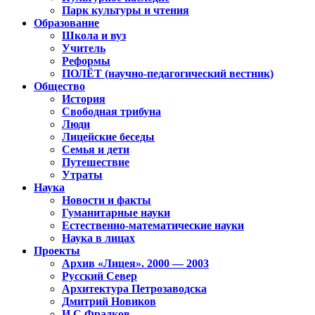
Парк культуры и чтения
Образование
Школа и вуз
Учитель
Реформы
ПОЛЁТ (научно-педагогический вестник)
Общество
История
Свободная трибуна
Люди
Лицейские беседы
Семья и дети
Путешествие
Утраты
Наука
Новости и факты
Гуманитарные науки
Естественно-математические науки
Наука в лицах
Проекты
Архив «Лицея». 2000 — 2003
Русский Север
Архитектура Петрозаводска
Дмитрий Новиков
И.С.Фрадков