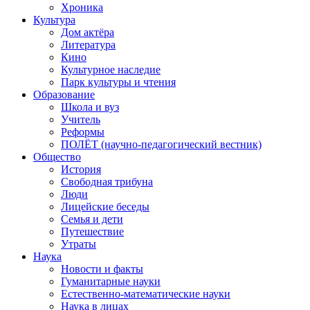
Хроника
Культура
Дом актёра
Литература
Кино
Культурное наследие
Парк культуры и чтения
Образование
Школа и вуз
Учитель
Реформы
ПОЛЁТ (научно-педагогический вестник)
Общество
История
Свободная трибуна
Люди
Лицейские беседы
Семья и дети
Путешествие
Утраты
Наука
Новости и факты
Гуманитарные науки
Естественно-математические науки
Наука в лицах