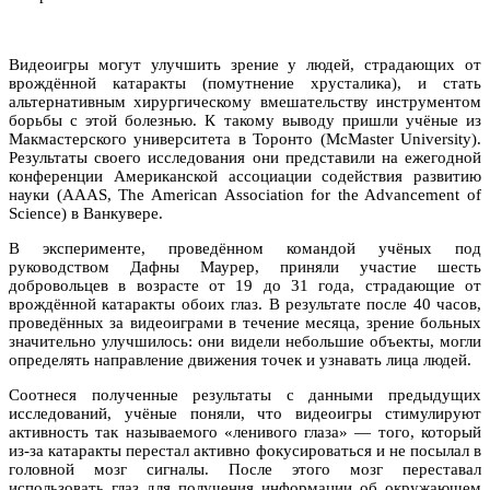
Видеоигры могут улучшить зрение у людей, страдающих от
врождённой катаракты (помутнение хрусталика), и стать
альтернативным хирургическому вмешательству инструментом
борьбы с этой болезнью. К такому выводу пришли учёные из
Макмастерского университета в Торонто (McMaster University).
Результаты своего исследования они представили на ежегодной
конференции Американской ассоциации содействия развитию
науки (AAAS, The American Association for the Advancement of
Science) в Ванкувере.
В эксперименте, проведённом командой учёных под
руководством Дафны Маурер, приняли участие шесть
добровольцев в возрасте от 19 до 31 года, страдающие от
врождённой катаракты обоих глаз. В результате после 40 часов,
проведённых за видеоиграми в течение месяца, зрение больных
значительно улучшилось: они видели небольшие объекты, могли
определять направление движения точек и узнавать лица людей.
Соотнеся полученные результаты с данными предыдущих
исследований, учёные поняли, что видеоигры стимулируют
активность так называемого «ленивого глаза» — того, который
из-за катаракты перестал активно фокусироваться и не посылал в
головной мозг сигналы. После этого мозг переставал
использовать глаз для получения информации об окружающем