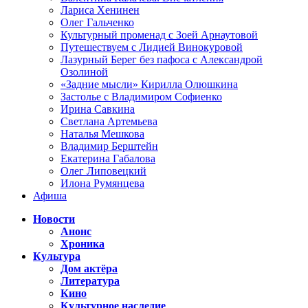
Лариса Хенинен
Олег Гальченко
Культурный променад с Зоей Арнаутовой
Путешествуем с Лидией Винокуровой
Лазурный Берег без пафоса с Александрой
Озолиной
«Задние мысли» Кирилла Олюшкина
Застолье с Владимиром Софиенко
Ирина Савкина
Светлана Артемьева
Наталья Мешкова
Владимир Берштейн
Екатерина Габалова
Олег Липовецкий
Илона Румянцева
Афиша
Новости
Анонс
Хроника
Культура
Дом актёра
Литература
Кино
Культурное наследие