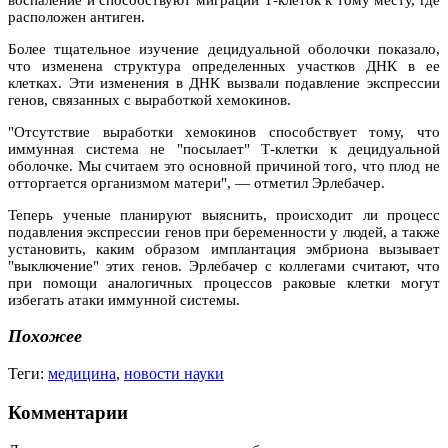
расположен антиген.
Более тщательное изучение децидуальной оболочки показало,
что изменена структура определенных участков ДНК в ее
клетках. Эти изменения в ДНК вызвали подавление экспрессии
генов, связанных с выработкой хемокинов.
"Отсутствие выработки хемокинов способствует тому, что
иммунная система не "посылает" Т-клетки к децидуальной
оболочке. Мы считаем это основной причиной того, что плод не
отторгается организмом матери", — отметил Эрлебачер.
Теперь ученые планируют выяснить, происходит ли процесс
подавления экспрессии генов при беременности у людей, а также
установить, каким образом имплантация эмбриона вызывает
"выключение" этих генов. Эрлебачер с коллегами считают, что
при помощи аналогичных процессов раковые клетки могут
избегать атаки иммунной системы.
Похожее
Теги:
медицина
,
новости науки
Комментарии