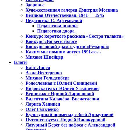
Здоровье
Художественная галерея Дмитрия Москина
Великая Отечественная. 1941 — 1945
Педагогика С. Артемьевой
Педагогика школы
Педагогика двора
Конкурс короткого рассказа «Сестра таланта»
Конкурс «Во весь голос»
Конкурс новой драматургии «Ремарка»
Каким мы помним август 1991-го…
Михаил Швейцер
Блоги
Блог Лицея
Алла Нестеренко
Михаил Гольденберг
Родословная с Юлией Свинцовой
Видоискатель с Юлией Утышевой
Вернисаж с Ириной Ларионовой
Валентина Калачёва. Впечатления
Лариса Хенинен
Олег Гальченко
Культурный променад с Зоей Арнаутовой
Путешествуем с Лидией Винокуровой
Лазурный Берег без пафоса с Александрой