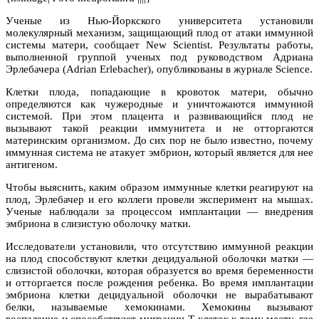
Ученые из Нью-Йоркского университета установили
молекулярный механизм, защищающий плод от атаки иммунной
системы матери, сообщает New Scientist. Результаты работы,
выполненной группой ученых под руководством Адриана
Эрлебачера (Adrian Erlebacher), опубликованы в журнале Science.
Клетки плода, попадающие в кровоток матери, обычно
определяются как чужеродные и уничтожаются иммунной
системой. При этом плацента и развивающийся плод не
вызывают такой реакции иммунитета и не отторгаются
материнским организмом. До сих пор не было известно, почему
иммунная система не атакует эмбрион, который является для нее
антигеном.
Чтобы выяснить, каким образом иммунные клетки реагируют на
плод, Эрлебачер и его коллеги провели эксперимент на мышах.
Ученые наблюдали за процессом имплантации — внедрения
эмбриона в слизистую оболочку матки.
Исследователи установили, что отсутствию иммунной реакции
на плод способствуют клетки децидуальной оболочки матки —
слизистой оболочки, которая образуется во время беременности
и отторгается после рождения ребенка. Во время имплантации
эмбриона клетки децидуальной оболочки не вырабатывают
белки, называемые хемокинами. Хемокины вызывают
воспаление и способствуют миграции Т-клеток к тому месту, где