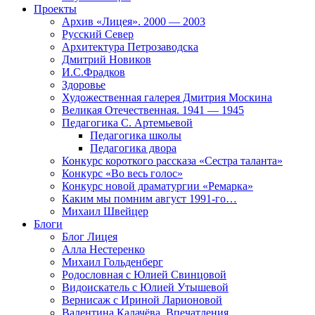
Проекты
Архив «Лицея». 2000 — 2003
Русский Север
Архитектура Петрозаводска
Дмитрий Новиков
И.С.Фрадков
Здоровье
Художественная галерея Дмитрия Москина
Великая Отечественная. 1941 — 1945
Педагогика С. Артемьевой
Педагогика школы
Педагогика двора
Конкурс короткого рассказа «Сестра таланта»
Конкурс «Во весь голос»
Конкурс новой драматургии «Ремарка»
Каким мы помним август 1991-го…
Михаил Швейцер
Блоги
Блог Лицея
Алла Нестеренко
Михаил Гольденберг
Родословная с Юлией Свинцовой
Видоискатель с Юлией Утышевой
Вернисаж с Ириной Ларионовой
Валентина Калачёва. Впечатления