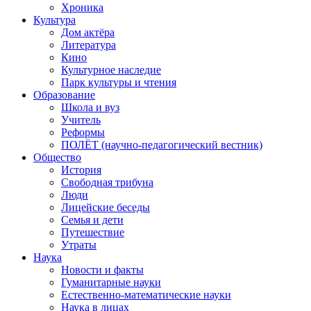
Хроника
Культура
Дом актёра
Литература
Кино
Культурное наследие
Парк культуры и чтения
Образование
Школа и вуз
Учитель
Реформы
ПОЛЁТ (научно-педагогический вестник)
Общество
История
Свободная трибуна
Люди
Лицейские беседы
Семья и дети
Путешествие
Утраты
Наука
Новости и факты
Гуманитарные науки
Естественно-математические науки
Наука в лицах