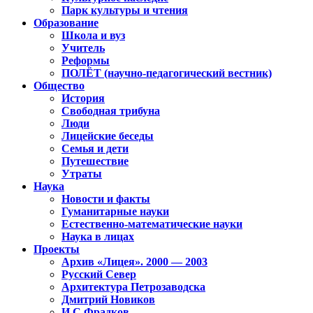
Парк культуры и чтения
Образование
Школа и вуз
Учитель
Реформы
ПОЛЁТ (научно-педагогический вестник)
Общество
История
Свободная трибуна
Люди
Лицейские беседы
Семья и дети
Путешествие
Утраты
Наука
Новости и факты
Гуманитарные науки
Естественно-математические науки
Наука в лицах
Проекты
Архив «Лицея». 2000 — 2003
Русский Север
Архитектура Петрозаводска
Дмитрий Новиков
И.С.Фрадков