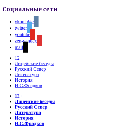
Социальные сети
vkontakte
twitter
youtube
zen-yandex
mail
12+
Лицейские беседы
Русский Север
Литература
История
И.С.Фрадков
12+
Лицейские беседы
Русский Север
Литература
История
И.С.Фрадков