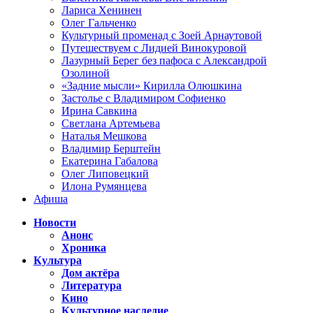
Лариса Хенинен
Олег Гальченко
Культурный променад с Зоей Арнаутовой
Путешествуем с Лидией Винокуровой
Лазурный Берег без пафоса с Александрой
Озолиной
«Задние мысли» Кирилла Олюшкина
Застолье с Владимиром Софиенко
Ирина Савкина
Светлана Артемьева
Наталья Мешкова
Владимир Берштейн
Екатерина Габалова
Олег Липовецкий
Илона Румянцева
Афиша
Новости
Анонс
Хроника
Культура
Дом актёра
Литература
Кино
Культурное наследие