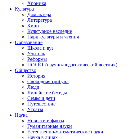
Хроника
Культура
Дом актёра
Литература
Кино
Культурное наследие
Парк культуры и чтения
Образование
Школа и вуз
Учитель
Реформы
ПОЛЁТ (научно-педагогический вестник)
Общество
История
Свободная трибуна
Люди
Лицейские беседы
Семья и дети
Путешествие
Утраты
Наука
Новости и факты
Гуманитарные науки
Естественно-математические науки
Наука в лицах