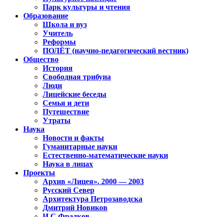
Парк культуры и чтения
Образование
Школа и вуз
Учитель
Реформы
ПОЛЁТ (научно-педагогический вестник)
Общество
История
Свободная трибуна
Люди
Лицейские беседы
Семья и дети
Путешествие
Утраты
Наука
Новости и факты
Гуманитарные науки
Естественно-математические науки
Наука в лицах
Проекты
Архив «Лицея». 2000 — 2003
Русский Север
Архитектура Петрозаводска
Дмитрий Новиков
И.С.Фрадков