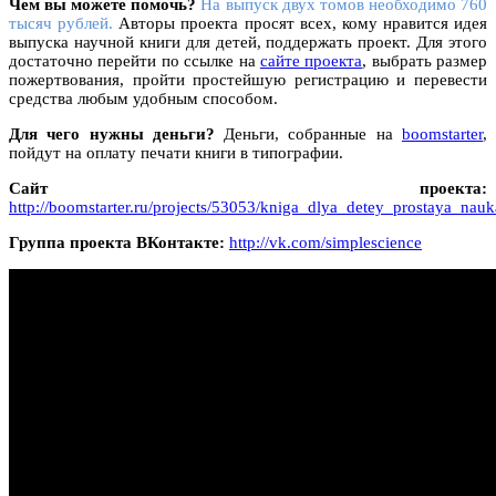
Чем вы можете помочь?
На выпуск двух томов необходимо 760
тысяч рублей.
Авторы проекта просят всех, кому нравится идея
выпуска научной книги для детей, поддержать проект. Для этого
достаточно перейти по ссылке на
сайте проекта
, выбрать размер
пожертвования, пройти простейшую регистрацию и перевести
средства любым удобным способом.
Для чего нужны деньги?
Деньги, собранные на
boomstarter
,
пойдут на оплату печати книги в типографии.
Сайт проекта:
http://boomstarter.ru/projects/53053/kniga_dlya_detey_prostaya_nauk
Группа проекта ВКонтакте:
http://vk.com/simplescience