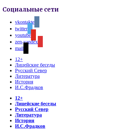
Социальные сети
vkontakte
twitter
youtube
zen-yandex
mail
12+
Лицейские беседы
Русский Север
Литература
История
И.С.Фрадков
12+
Лицейские беседы
Русский Север
Литература
История
И.С.Фрадков