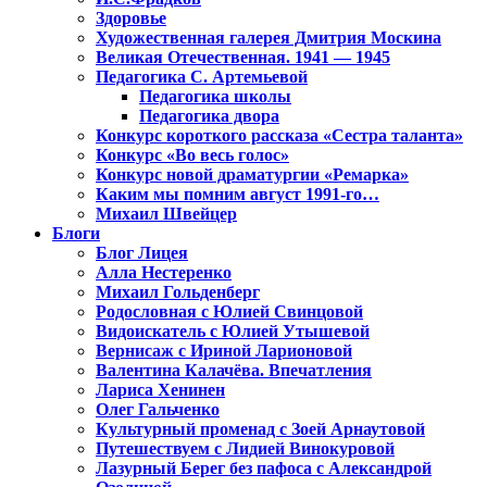
Здоровье
Художественная галерея Дмитрия Москина
Великая Отечественная. 1941 — 1945
Педагогика С. Артемьевой
Педагогика школы
Педагогика двора
Конкурс короткого рассказа «Сестра таланта»
Конкурс «Во весь голос»
Конкурс новой драматургии «Ремарка»
Каким мы помним август 1991-го…
Михаил Швейцер
Блоги
Блог Лицея
Алла Нестеренко
Михаил Гольденберг
Родословная с Юлией Свинцовой
Видоискатель с Юлией Утышевой
Вернисаж с Ириной Ларионовой
Валентина Калачёва. Впечатления
Лариса Хенинен
Олег Гальченко
Культурный променад с Зоей Арнаутовой
Путешествуем с Лидией Винокуровой
Лазурный Берег без пафоса с Александрой