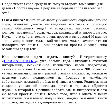
Продолжается сбор средств на выпуск второго тома книги для
детей «Простая наука». Средства на первый собрали всего за 9
дней!
О чем книга?
Книга показывает уникальность окружающего нас
мира, помогает делать неожиданные открытия с помощью
самых обыденных вещей – воздушных шариков, овсяных
хлопьев, поваренной соли, уксуса, карандашей и много другого.
Наука – это действительно очень просто и интересно! И главное
– с помощью книги маленький читатель может самостоятельно
повторить все опыты – они предельно просты и совершенно
безопасны для детей!
Как возникла идея издать книгу?
Интернет-каналу
«
ПРОСТАЯ НАУКА
» уже больше года. Гигабайты отснятой
информации, бесчисленное количество часов подготовки,
съёмки и монтажа. Всё это вылилось в более чем 200 роликов с
увлекательными опытами разной степени сложности, несколько
десятков тысяч подписчиков на YouTube и углубление
собственных познаний в области физики и химии. Родилась идея
создания уникальной книги для детей и взрослых «Простая
наука», в которой мы решили собрать самые интересные и в то
же время простые опыты. Кроме того, чтобы опыты у юных
испытателей обязательно получились, каждый экземпляр книги
сопровождает
-диск с видео-роликами опытов.