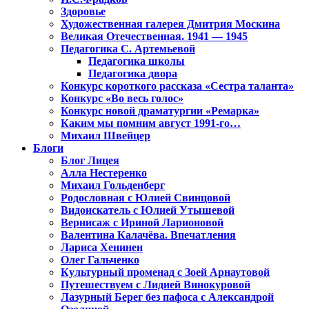
Здоровье
Художественная галерея Дмитрия Москина
Великая Отечественная. 1941 — 1945
Педагогика С. Артемьевой
Педагогика школы
Педагогика двора
Конкурс короткого рассказа «Сестра таланта»
Конкурс «Во весь голос»
Конкурс новой драматургии «Ремарка»
Каким мы помним август 1991-го…
Михаил Швейцер
Блоги
Блог Лицея
Алла Нестеренко
Михаил Гольденберг
Родословная с Юлией Свинцовой
Видоискатель с Юлией Утышевой
Вернисаж с Ириной Ларионовой
Валентина Калачёва. Впечатления
Лариса Хенинен
Олег Гальченко
Культурный променад с Зоей Арнаутовой
Путешествуем с Лидией Винокуровой
Лазурный Берег без пафоса с Александрой