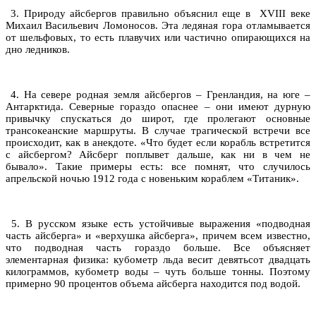
3. Природу айсбергов правильно объяснил еще в XVIII веке
Михаил Васильевич Ломоносов. Эта ледяная гора отламывается
от шельфовых, то есть плавучих или частично опирающихся на
дно ледников.
4. На севере родная земля айсбергов – Гренландия, на юге –
Антарктида. Северные гораздо опаснее – они имеют дурную
привычку спускаться до широт, где пролегают основные
трансокеанские маршруты. В случае трагической встречи все
происходит, как в анекдоте. «Что будет если корабль встретится
с айсбергом? Айсберг поплывет дальше, как ни в чем не
бывало». Такие примеры есть: все помнят, что случилось
апрельской ночью 1912 года с новеньким кораблем «Титаник».
5. В русском языке есть устойчивые выражения «подводная
часть айсберга» и «верхушка айсберга», причем всем известно,
что подводная часть гораздо больше. Все объясняет
элементарная физика: кубометр льда весит девятьсот двадцать
килограммов, кубометр воды – чуть больше тонны. Поэтому
примерно 90 процентов объема айсберга находится под водой.