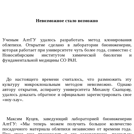
Невозможное стало возможно
Ученым АлтГУ удалось разработать метод клонирования
облепихи. Открытие сделано в лаборатории биоинженерии,
которая работает при университете чуть более года, совместно с
Новосибирским институтом химической биологии и
фундаментальной медицины СО РАН.
До настоящего времени считалось, что размножить эту
культуру микроклональным методом невозможно. Однако
автору открытия, аспиранту университета Михаилу Скапцову,
удалось доказать обратное и официально зарегистрировать свое
«ноу-хау».
Максим Куцев, заведующий лабораторией биоинженерии
АлтГУ: «Мы теперь можем получить большое количество
посадочного материала облепихи независимо от времени года.
При этом еще происходит и его оздоровление, поскольку