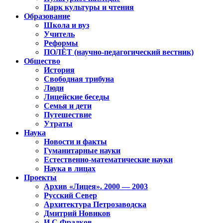
Парк культуры и чтения
Образование
Школа и вуз
Учитель
Реформы
ПОЛЁТ (научно-педагогический вестник)
Общество
История
Свободная трибуна
Люди
Лицейские беседы
Семья и дети
Путешествие
Утраты
Наука
Новости и факты
Гуманитарные науки
Естественно-математические науки
Наука в лицах
Проекты
Архив «Лицея». 2000 — 2003
Русский Север
Архитектура Петрозаводска
Дмитрий Новиков
И.С.Фрадков