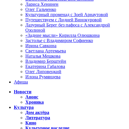
Лариса Хенинен
Олег Гальченко
Культурный променад с Зоей Арнаутовой
Путешествуем с Лидией Винокуровой
Лазурный Берег без пафоса с Александрой
Озолиной
«Задние мысли» Кирилла Олюшкина
Застолье с Владимиром Софиенко
Ирина Савкина
Светлана Артемьева
Наталья Мешкова
Владимир Берштейн
Екатерина Габалова
Олег Липовецкий
Илона Румянцева
Афиша
Новости
Анонс
Хроника
Культура
Дом актёра
Литература
Кино
Культурное наследие