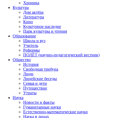
Хроника
Культура
Дом актёра
Литература
Кино
Культурное наследие
Парк культуры и чтения
Образование
Школа и вуз
Учитель
Реформы
ПОЛЁТ (научно-педагогический вестник)
Общество
История
Свободная трибуна
Люди
Лицейские беседы
Семья и дети
Путешествие
Утраты
Наука
Новости и факты
Гуманитарные науки
Естественно-математические науки
Наука в лицах