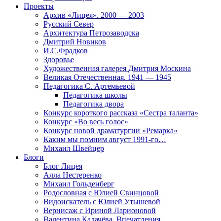
Проекты
Архив «Лицея». 2000 — 2003
Русский Север
Архитектура Петрозаводска
Дмитрий Новиков
И.С.Фрадков
Здоровье
Художественная галерея Дмитрия Москина
Великая Отечественная. 1941 — 1945
Педагогика С. Артемьевой
Педагогика школы
Педагогика двора
Конкурс короткого рассказа «Сестра таланта»
Конкурс «Во весь голос»
Конкурс новой драматургии «Ремарка»
Каким мы помним август 1991-го…
Михаил Швейцер
Блоги
Блог Лицея
Алла Нестеренко
Михаил Гольденберг
Родословная с Юлией Свинцовой
Видоискатель с Юлией Утышевой
Вернисаж с Ириной Ларионовой
Валентина Калачёва. Впечатления