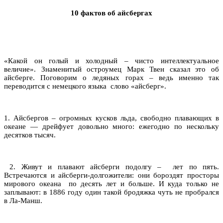
10 фактов об айсбергах
«Какой он голый и холодный – чисто интеллектуальное
величие». Знаменитый остроумец Марк Твен сказал это об
айсберге. Поговорим о ледяных горах – ведь именно так
переводится с немецкого языка слово «айсберг».
1. Айсбергов – огромных кусков льда, свободно плавающих в
океане — дрейфует довольно много: ежегодно по нескольку
десятков тысяч.
2. Живут и плавают айсберги подолгу – лет по пять.
Встречаются и айсберги-долгожители: они бороздят просторы
мирового океана по десять лет и больше. И куда только не
заплывают: в 1886 году один такой бродяжка чуть не пробрался
в Ла-Манш.