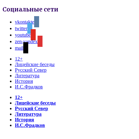
Социальные сети
vkontakte
twitter
youtube
zen-yandex
mail
12+
Лицейские беседы
Русский Север
Литература
История
И.С.Фрадков
12+
Лицейские беседы
Русский Север
Литература
История
И.С.Фрадков