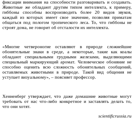
фиксации внимания на способности разговаривать и создавать.
Животные же обладают другим типом интеллекта, к примеру,
гиббоны способны воспроизводить более 20 видов звуков,
каждый из которых имеет свое значение, позволяя приматам
общаться под пологом тропического леса. То, что гиббоны не
строят дома, не говорит об отсталости их интеллекта.
«Многие четвероногие оставляют в природе сложнейшие
обонятельные знаки в среде, а некоторые, такие как коалы
обладают специальными грудными железами, выделяющими
специальный маркирующий аромат. Человеческое обоняние не
способно оценить всю сложность обонятельных сообщений,
оставляемых животными в природе. Такой вид общения не
уступает визуальному», – поясняет профессор.
Хенненберг утверждает, что даже домашние животные могут
требовать от нас что-либо конкретное и заставлять делать то,
что они хотят.
scientificrussia.ru