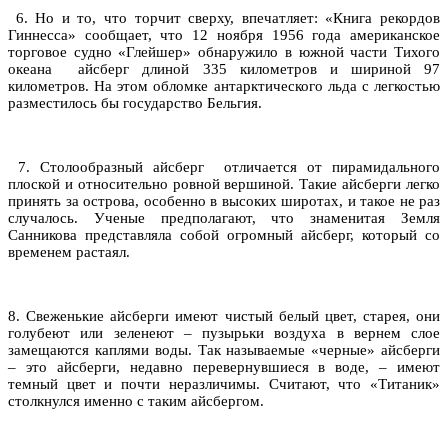
6. Но и то, что торчит сверху, впечатляет: «Книга рекордов
Гиннесса» сообщает, что 12 ноября 1956 года американское
торговое судно «Глейшер» обнаружило в южной части Тихого
океана айсберг длиной 335 километров и шириной 97
километров. На этом обломке антарктического льда с легкостью
разместилось бы государство Бельгия.
7. Столообразный айсберг отличается от пирамидального
плоской и относительно ровной вершиной. Такие айсберги легко
принять за острова, особенно в высоких широтах, и такое не раз
случалось. Ученые предполагают, что знаменитая Земля
Санникова представляла собой огромный айсберг, который со
временем растаял.
8. Свеженькие айсберги имеют чистый белый цвет, старея, они
голубеют или зеленеют – пузырьки воздуха в вернем слое
замещаются каплями воды. Так называемые «черные» айсберги
– это айсберги, недавно перевернувшиеся в воде, – имеют
темный цвет и почти неразличимы. Считают, что «Титаник»
столкнулся именно с таким айсбергом.