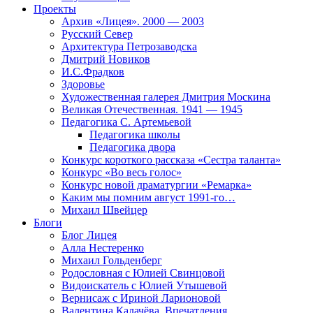
Проекты
Архив «Лицея». 2000 — 2003
Русский Север
Архитектура Петрозаводска
Дмитрий Новиков
И.С.Фрадков
Здоровье
Художественная галерея Дмитрия Москина
Великая Отечественная. 1941 — 1945
Педагогика С. Артемьевой
Педагогика школы
Педагогика двора
Конкурс короткого рассказа «Сестра таланта»
Конкурс «Во весь голос»
Конкурс новой драматургии «Ремарка»
Каким мы помним август 1991-го…
Михаил Швейцер
Блоги
Блог Лицея
Алла Нестеренко
Михаил Гольденберг
Родословная с Юлией Свинцовой
Видоискатель с Юлией Утышевой
Вернисаж с Ириной Ларионовой
Валентина Калачёва. Впечатления