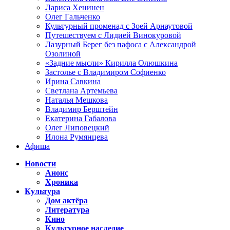
Лариса Хенинен
Олег Гальченко
Культурный променад с Зоей Арнаутовой
Путешествуем с Лидией Винокуровой
Лазурный Берег без пафоса с Александрой
Озолиной
«Задние мысли» Кирилла Олюшкина
Застолье с Владимиром Софиенко
Ирина Савкина
Светлана Артемьева
Наталья Мешкова
Владимир Берштейн
Екатерина Габалова
Олег Липовецкий
Илона Румянцева
Афиша
Новости
Анонс
Хроника
Культура
Дом актёра
Литература
Кино
Культурное наследие