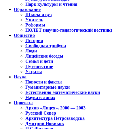
Парк культуры и чтения
Образование
Школа и вуз
Учитель
Реформы
ПОЛЁТ (научно-педагогический вестник)
Общество
История
Свободная трибуна
Люди
Лицейские беседы
Семья и дети
Путешествие
Утраты
Наука
Новости и факты
Гуманитарные науки
Естественно-математические науки
Наука в лицах
Проекты
Архив «Лицея». 2000 — 2003
Русский Север
Архитектура Петрозаводска
Дмитрий Новиков
И.С.Фрадков