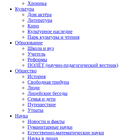
Хроника
Культура
Дом актёра
Литература
Кино
Культурное наследие
Парк культуры и чтения
Образование
Школа и вуз
Учитель
Реформы
ПОЛЁТ (научно-педагогический вестник)
Общество
История
Свободная трибуна
Люди
Лицейские беседы
Семья и дети
Путешествие
Утраты
Наука
Новости и факты
Гуманитарные науки
Естественно-математические науки
Наука в лицах