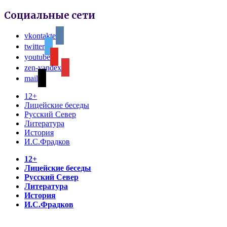
Социальные сети
vkontakte
twitter
youtube
zen-yandex
mail
12+
Лицейские беседы
Русский Север
Литература
История
И.С.Фрадков
12+
Лицейские беседы
Русский Север
Литература
История
И.С.Фрадков