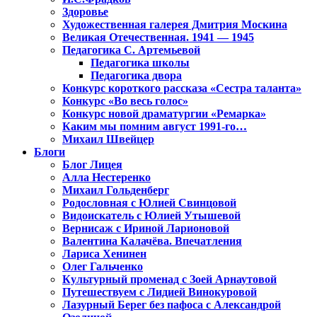
Здоровье
Художественная галерея Дмитрия Москина
Великая Отечественная. 1941 — 1945
Педагогика С. Артемьевой
Педагогика школы
Педагогика двора
Конкурс короткого рассказа «Сестра таланта»
Конкурс «Во весь голос»
Конкурс новой драматургии «Ремарка»
Каким мы помним август 1991-го…
Михаил Швейцер
Блоги
Блог Лицея
Алла Нестеренко
Михаил Гольденберг
Родословная с Юлией Свинцовой
Видоискатель с Юлией Утышевой
Вернисаж с Ириной Ларионовой
Валентина Калачёва. Впечатления
Лариса Хенинен
Олег Гальченко
Культурный променад с Зоей Арнаутовой
Путешествуем с Лидией Винокуровой
Лазурный Берег без пафоса с Александрой