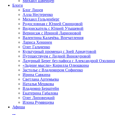
Михаил Швейцер
Блоги
Блог Лицея
Алла Нестеренко
Михаил Гольденберг
Родословная с Юлией Свинцовой
Видоискатель с Юлией Утышевой
Вернисаж с Ириной Ларионовой
Валентина Калачёва. Впечатления
Лариса Хенинен
Олег Гальченко
Культурный променад с Зоей Арнаутовой
Путешествуем с Лидией Винокуровой
Лазурный Берег без пафоса с Александрой Озолино
«Задние мысли» Кирилла Олюшкина
Застолье с Владимиром Софиенко
Ирина Савкина
Светлана Артемьева
Наталья Мешкова
Владимир Берштейн
Екатерина Габалова
Олег Липовецкий
Илона Румянцева
Афиша