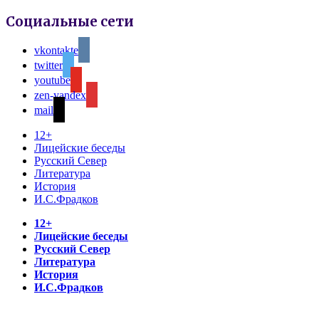
Социальные сети
vkontakte
twitter
youtube
zen-yandex
mail
12+
Лицейские беседы
Русский Север
Литература
История
И.С.Фрадков
12+
Лицейские беседы
Русский Север
Литература
История
И.С.Фрадков