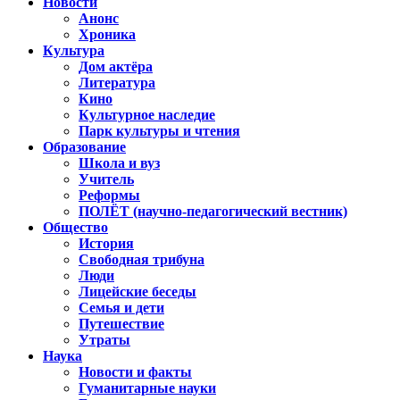
Новости
Анонс
Хроника
Культура
Дом актёра
Литература
Кино
Культурное наследие
Парк культуры и чтения
Образование
Школа и вуз
Учитель
Реформы
ПОЛЁТ (научно-педагогический вестник)
Общество
История
Свободная трибуна
Люди
Лицейские беседы
Семья и дети
Путешествие
Утраты
Наука
Новости и факты
Гуманитарные науки