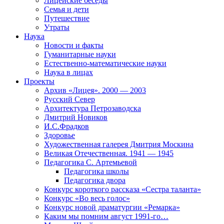
Лицейские беседы
Семья и дети
Путешествие
Утраты
Наука
Новости и факты
Гуманитарные науки
Естественно-математические науки
Наука в лицах
Проекты
Архив «Лицея». 2000 — 2003
Русский Север
Архитектура Петрозаводска
Дмитрий Новиков
И.С.Фрадков
Здоровье
Художественная галерея Дмитрия Москина
Великая Отечественная. 1941 — 1945
Педагогика С. Артемьевой
Педагогика школы
Педагогика двора
Конкурс короткого рассказа «Сестра таланта»
Конкурс «Во весь голос»
Конкурс новой драматургии «Ремарка»
Каким мы помним август 1991-го…