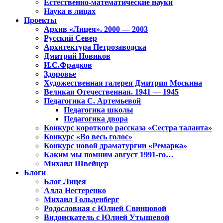
Естественно-математические науки
Наука в лицах
Проекты
Архив «Лицея». 2000 — 2003
Русский Север
Архитектура Петрозаводска
Дмитрий Новиков
И.С.Фрадков
Здоровье
Художественная галерея Дмитрия Москина
Великая Отечественная. 1941 — 1945
Педагогика С. Артемьевой
Педагогика школы
Педагогика двора
Конкурс короткого рассказа «Сестра таланта»
Конкурс «Во весь голос»
Конкурс новой драматургии «Ремарка»
Каким мы помним август 1991-го…
Михаил Швейцер
Блоги
Блог Лицея
Алла Нестеренко
Михаил Гольденберг
Родословная с Юлией Свинцовой
Видоискатель с Юлией Утышевой