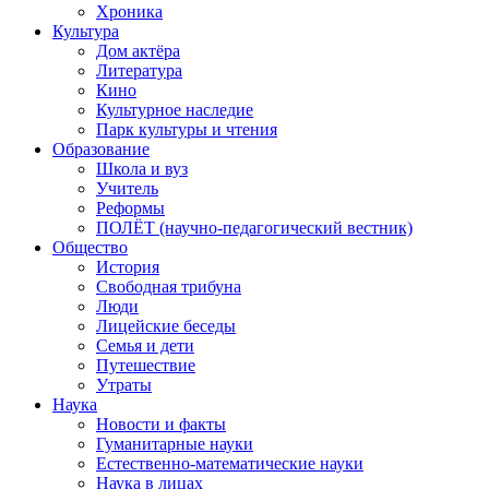
Хроника
Культура
Дом актёра
Литература
Кино
Культурное наследие
Парк культуры и чтения
Образование
Школа и вуз
Учитель
Реформы
ПОЛЁТ (научно-педагогический вестник)
Общество
История
Свободная трибуна
Люди
Лицейские беседы
Семья и дети
Путешествие
Утраты
Наука
Новости и факты
Гуманитарные науки
Естественно-математические науки
Наука в лицах