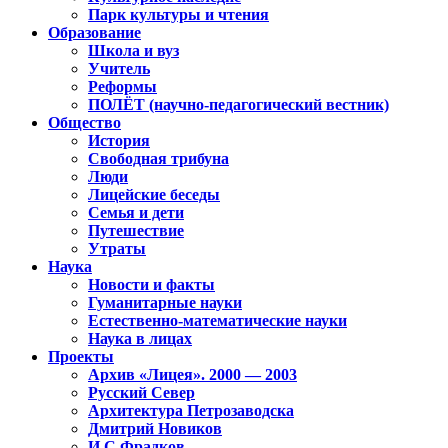
Парк культуры и чтения
Образование
Школа и вуз
Учитель
Реформы
ПОЛЁТ (научно-педагогический вестник)
Общество
История
Свободная трибуна
Люди
Лицейские беседы
Семья и дети
Путешествие
Утраты
Наука
Новости и факты
Гуманитарные науки
Естественно-математические науки
Наука в лицах
Проекты
Архив «Лицея». 2000 — 2003
Русский Север
Архитектура Петрозаводска
Дмитрий Новиков
И.С.Фрадков