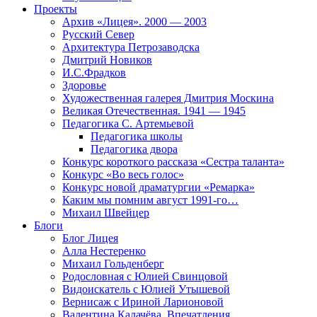
Проекты
Архив «Лицея». 2000 — 2003
Русский Север
Архитектура Петрозаводска
Дмитрий Новиков
И.С.Фрадков
Здоровье
Художественная галерея Дмитрия Москина
Великая Отечественная. 1941 — 1945
Педагогика С. Артемьевой
Педагогика школы
Педагогика двора
Конкурс короткого рассказа «Сестра таланта»
Конкурс «Во весь голос»
Конкурс новой драматургии «Ремарка»
Каким мы помним август 1991-го…
Михаил Швейцер
Блоги
Блог Лицея
Алла Нестеренко
Михаил Гольденберг
Родословная с Юлией Свинцовой
Видоискатель с Юлией Утышевой
Вернисаж с Ириной Ларионовой
Валентина Калачёва. Впечатления