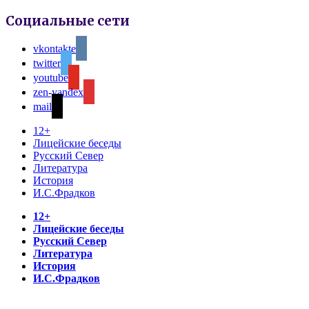
Социальные сети
vkontakte
twitter
youtube
zen-yandex
mail
12+
Лицейские беседы
Русский Север
Литература
История
И.С.Фрадков
12+
Лицейские беседы
Русский Север
Литература
История
И.С.Фрадков