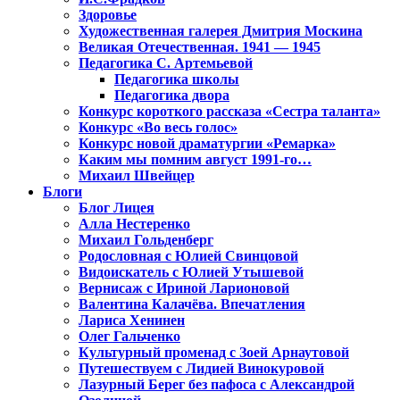
Здоровье
Художественная галерея Дмитрия Москина
Великая Отечественная. 1941 — 1945
Педагогика С. Артемьевой
Педагогика школы
Педагогика двора
Конкурс короткого рассказа «Сестра таланта»
Конкурс «Во весь голос»
Конкурс новой драматургии «Ремарка»
Каким мы помним август 1991-го…
Михаил Швейцер
Блоги
Блог Лицея
Алла Нестеренко
Михаил Гольденберг
Родословная с Юлией Свинцовой
Видоискатель с Юлией Утышевой
Вернисаж с Ириной Ларионовой
Валентина Калачёва. Впечатления
Лариса Хенинен
Олег Гальченко
Культурный променад с Зоей Арнаутовой
Путешествуем с Лидией Винокуровой
Лазурный Берег без пафоса с Александрой