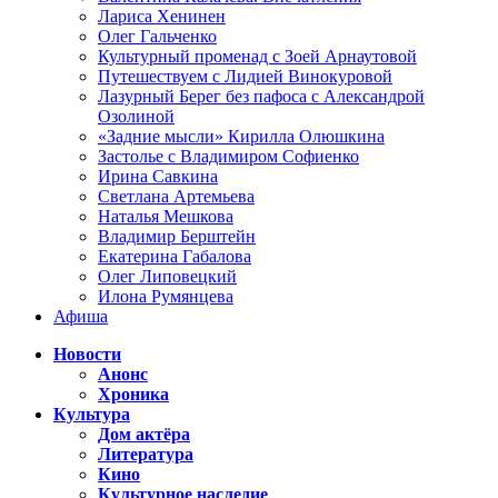
Лариса Хенинен
Олег Гальченко
Культурный променад с Зоей Арнаутовой
Путешествуем с Лидией Винокуровой
Лазурный Берег без пафоса с Александрой
Озолиной
«Задние мысли» Кирилла Олюшкина
Застолье с Владимиром Софиенко
Ирина Савкина
Светлана Артемьева
Наталья Мешкова
Владимир Берштейн
Екатерина Габалова
Олег Липовецкий
Илона Румянцева
Афиша
Новости
Анонс
Хроника
Культура
Дом актёра
Литература
Кино
Культурное наследие