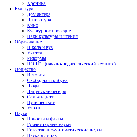
Хроника
Культура
Дом актёра
Литература
Кино
Культурное наследие
Парк культуры и чтения
Образование
Школа и вуз
Учитель
Реформы
ПОЛЁТ (научно-педагогический вестник)
Общество
История
Свободная трибуна
Люди
Лицейские беседы
Семья и дети
Путешествие
Утраты
Наука
Новости и факты
Гуманитарные науки
Естественно-математические науки
Наука в лицах