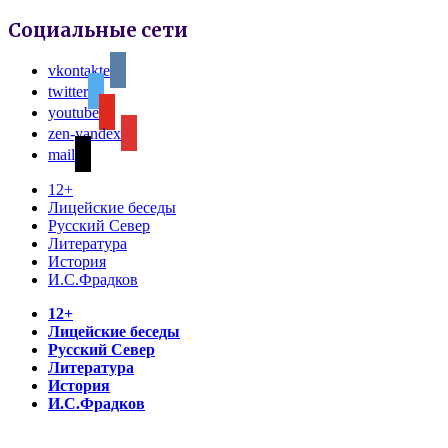
Социальные сети
vkontakte
twitter
youtube
zen-yandex
mail
12+
Лицейские беседы
Русский Север
Литература
История
И.С.Фрадков
12+
Лицейские беседы
Русский Север
Литература
История
И.С.Фрадков