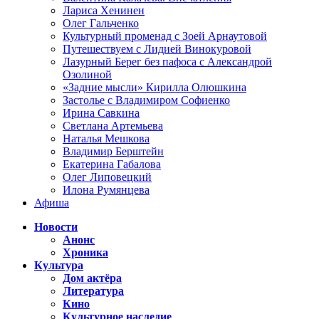
Лариса Хенинен
Олег Гальченко
Культурный променад с Зоей Арнаутовой
Путешествуем с Лидией Винокуровой
Лазурный Берег без пафоса с Александрой
Озолиной
«Задние мысли» Кирилла Олюшкина
Застолье с Владимиром Софиенко
Ирина Савкина
Светлана Артемьева
Наталья Мешкова
Владимир Берштейн
Екатерина Габалова
Олег Липовецкий
Илона Румянцева
Афиша
Новости
Анонс
Хроника
Культура
Дом актёра
Литература
Кино
Культурное наследие