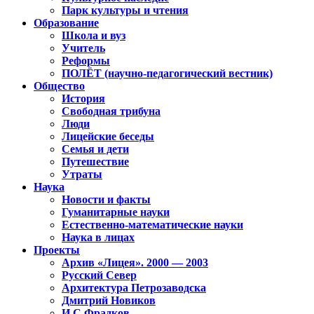
Парк культуры и чтения
Образование
Школа и вуз
Учитель
Реформы
ПОЛЁТ (научно-педагогический вестник)
Общество
История
Свободная трибуна
Люди
Лицейские беседы
Семья и дети
Путешествие
Утраты
Наука
Новости и факты
Гуманитарные науки
Естественно-математические науки
Наука в лицах
Проекты
Архив «Лицея». 2000 — 2003
Русский Север
Архитектура Петрозаводска
Дмитрий Новиков
И.С.Фрадков