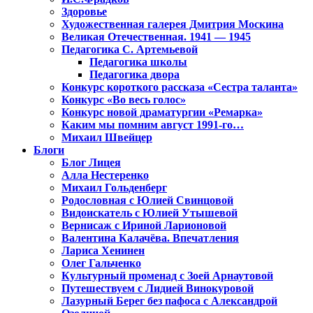
Здоровье
Художественная галерея Дмитрия Москина
Великая Отечественная. 1941 — 1945
Педагогика С. Артемьевой
Педагогика школы
Педагогика двора
Конкурс короткого рассказа «Сестра таланта»
Конкурс «Во весь голос»
Конкурс новой драматургии «Ремарка»
Каким мы помним август 1991-го…
Михаил Швейцер
Блоги
Блог Лицея
Алла Нестеренко
Михаил Гольденберг
Родословная с Юлией Свинцовой
Видоискатель с Юлией Утышевой
Вернисаж с Ириной Ларионовой
Валентина Калачёва. Впечатления
Лариса Хенинен
Олег Гальченко
Культурный променад с Зоей Арнаутовой
Путешествуем с Лидией Винокуровой
Лазурный Берег без пафоса с Александрой