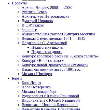
Проекты
Архив «Лицея». 2000 — 2003
Русский Север
Архитектура Петрозаводска
Дмитрий Новиков
И.С.Фрадков
Здоровье
Художественная галерея Дмитрия Москина
Великая Отечественная. 1941 — 1945
Педагогика С. Артемьевой
Педагогика школы
Педагогика двора
Конкурс короткого рассказа «Сестра таланта»
Конкурс «Во весь голос»
Конкурс новой драматургии «Ремарка»
Каким мы помним август 1991-го…
Михаил Швейцер
Блоги
Блог Лицея
Алла Нестеренко
Михаил Гольденберг
Родословная с Юлией Свинцовой
Видоискатель с Юлией Утышевой
Вернисаж с Ириной Ларионовой
Валентина Калачёва. Впечатления