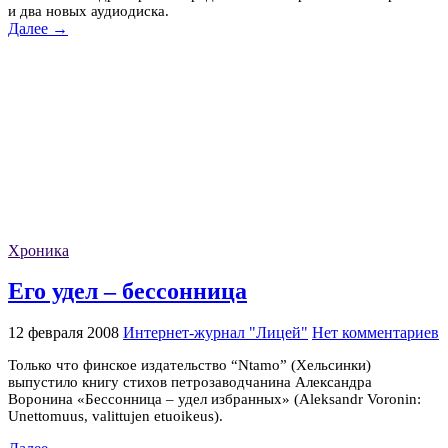
и два новых аудиодиска.
Далее →
Хроника
Его удел – бессонница
12 февраля 2008
Интернет-журнал "Лицей"
Нет комментариев
Только что финское издательство “Ntamo” (Хельсинки)
выпустило книгу стихов петрозаводчанина Александра
Воронина «Бессонница – удел избранных» (Aleksandr Voronin:
Unettomuus, valittujen etuoikeus).