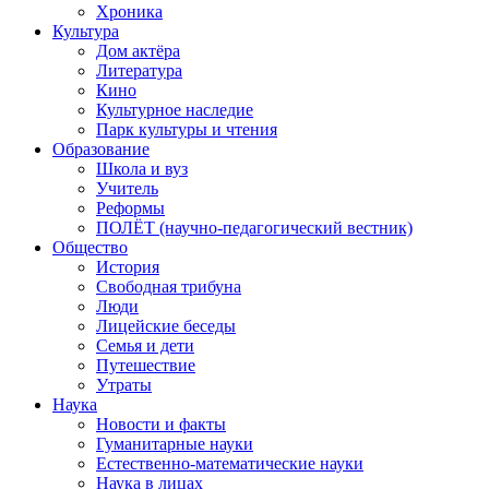
Хроника
Культура
Дом актёра
Литература
Кино
Культурное наследие
Парк культуры и чтения
Образование
Школа и вуз
Учитель
Реформы
ПОЛЁТ (научно-педагогический вестник)
Общество
История
Свободная трибуна
Люди
Лицейские беседы
Семья и дети
Путешествие
Утраты
Наука
Новости и факты
Гуманитарные науки
Естественно-математические науки
Наука в лицах