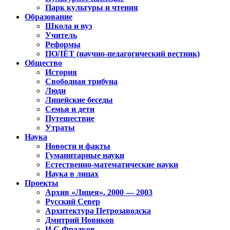
Парк культуры и чтения
Образование
Школа и вуз
Учитель
Реформы
ПОЛЁТ (научно-педагогический вестник)
Общество
История
Свободная трибуна
Люди
Лицейские беседы
Семья и дети
Путешествие
Утраты
Наука
Новости и факты
Гуманитарные науки
Естественно-математические науки
Наука в лицах
Проекты
Архив «Лицея». 2000 — 2003
Русский Север
Архитектура Петрозаводска
Дмитрий Новиков
И.С.Фрадков