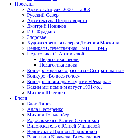
Проекты
Архив «Лицея». 2000 — 2003
Русский Север
Архитектура Петрозаводска
Дмитрий Новиков
И.С.Фрадков
Здоровье
Художественная галерея Дмитрия Москина
Великая Отечественная. 1941 — 1945
Педагогика С. Артемьевой
Педагогика школы
Педагогика двора
Конкурс короткого рассказа «Сестра таланта»
Конкурс «Во весь голос»
Конкурс новой драматургии «Ремарка»
Каким мы помним август 1991-го…
Михаил Швейцер
Блоги
Блог Лицея
Алла Нестеренко
Михаил Гольденберг
Родословная с Юлией Свинцовой
Видоискатель с Юлией Утышевой
Вернисаж с Ириной Ларионовой
Валентина Калачёва. Впечатления