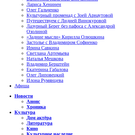
Лариса Хенинен
Олег Гальченко
Культурный променад с Зоей Арнаутовой
Путешествуем с Лидией Винокуровой
Лазурный Берег без пафоса с Александрой
Озолиной
«Задние мысли» Кирилла Олюшкина
Застолье с Владимиром Софиенко
Ирина Савкина
Светлана Артемьева
Наталья Мешкова
Владимир Берштейн
Екатерина Габалова
Олег Липовецкий
Илона Румянцева
Афиша
Новости
Анонс
Хроника
Культура
Дом актёра
Литература
Кино
Культурное наследие