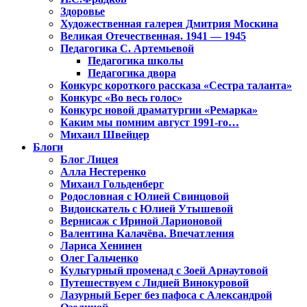
Здоровье
Художественная галерея Дмитрия Москина
Великая Отечественная. 1941 — 1945
Педагогика С. Артемьевой
Педагогика школы
Педагогика двора
Конкурс короткого рассказа «Сестра таланта»
Конкурс «Во весь голос»
Конкурс новой драматургии «Ремарка»
Каким мы помним август 1991-го…
Михаил Швейцер
Блоги
Блог Лицея
Алла Нестеренко
Михаил Гольденберг
Родословная с Юлией Свинцовой
Видоискатель с Юлией Утышевой
Вернисаж с Ириной Ларионовой
Валентина Калачёва. Впечатления
Лариса Хенинен
Олег Гальченко
Культурный променад с Зоей Арнаутовой
Путешествуем с Лидией Винокуровой
Лазурный Берег без пафоса с Александрой