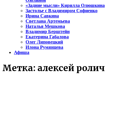
Озолиной
«Задние мысли» Кирилла Олюшкина
Застолье с Владимиром Софиенко
Ирина Савкина
Светлана Артемьева
Наталья Мешкова
Владимир Берштейн
Екатерина Габалова
Олег Липовецкий
Илона Румянцева
Афиша
Метка:
алексей ролич