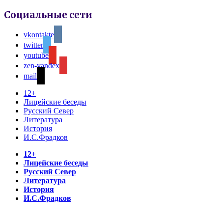
Социальные сети
vkontakte
twitter
youtube
zen-yandex
mail
12+
Лицейские беседы
Русский Север
Литература
История
И.С.Фрадков
12+
Лицейские беседы
Русский Север
Литература
История
И.С.Фрадков