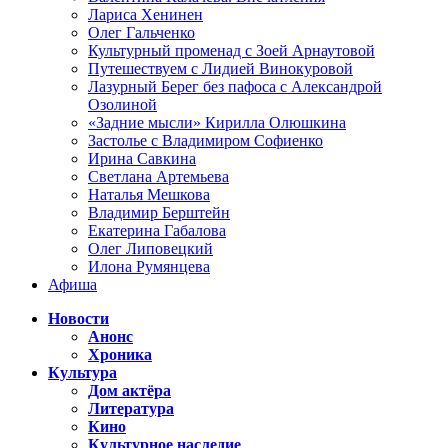
Лариса Хенинен
Олег Гальченко
Культурный променад с Зоей Арнаутовой
Путешествуем с Лидией Винокуровой
Лазурный Берег без пафоса с Александрой
Озолиной
«Задние мысли» Кирилла Олюшкина
Застолье с Владимиром Софиенко
Ирина Савкина
Светлана Артемьева
Наталья Мешкова
Владимир Берштейн
Екатерина Габалова
Олег Липовецкий
Илона Румянцева
Афиша
Новости
Анонс
Хроника
Культура
Дом актёра
Литература
Кино
Культурное наследие