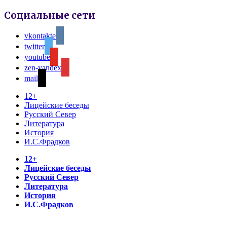
Социальные сети
vkontakte
twitter
youtube
zen-yandex
mail
12+
Лицейские беседы
Русский Север
Литература
История
И.С.Фрадков
12+
Лицейские беседы
Русский Север
Литература
История
И.С.Фрадков