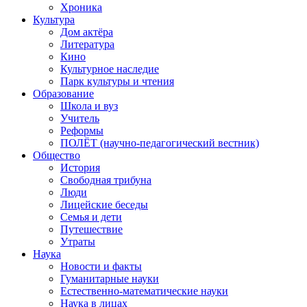
Хроника
Культура
Дом актёра
Литература
Кино
Культурное наследие
Парк культуры и чтения
Образование
Школа и вуз
Учитель
Реформы
ПОЛЁТ (научно-педагогический вестник)
Общество
История
Свободная трибуна
Люди
Лицейские беседы
Семья и дети
Путешествие
Утраты
Наука
Новости и факты
Гуманитарные науки
Естественно-математические науки
Наука в лицах