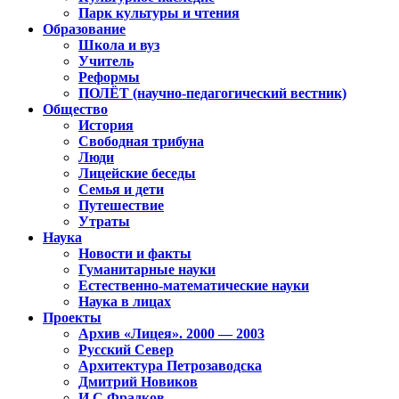
Парк культуры и чтения
Образование
Школа и вуз
Учитель
Реформы
ПОЛЁТ (научно-педагогический вестник)
Общество
История
Свободная трибуна
Люди
Лицейские беседы
Семья и дети
Путешествие
Утраты
Наука
Новости и факты
Гуманитарные науки
Естественно-математические науки
Наука в лицах
Проекты
Архив «Лицея». 2000 — 2003
Русский Север
Архитектура Петрозаводска
Дмитрий Новиков
И.С.Фрадков