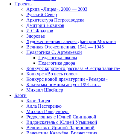
Проекты
Архив «Лицея». 2000 — 2003
Русский Север
Архитектура Петрозаводска
Дмитрий Новиков
И.С.Фрадков
Здоровье
Художественная галерея Дмитрия Москина
Великая Отечественная. 1941 — 1945
Педагогика С. Артемьевой
Педагогика школы
Педагогика двора
Конкурс короткого рассказа «Сестра таланта»
Конкурс «Во весь голос»
Конкурс новой драматургии «Ремарка»
Каким мы помним август 1991-го…
Михаил Швейцер
Блоги
Блог Лицея
Алла Нестеренко
Михаил Гольденберг
Родословная с Юлией Свинцовой
Видоискатель с Юлией Утышевой
Вернисаж с Ириной Ларионовой
Валентина Калачёва. Впечатления