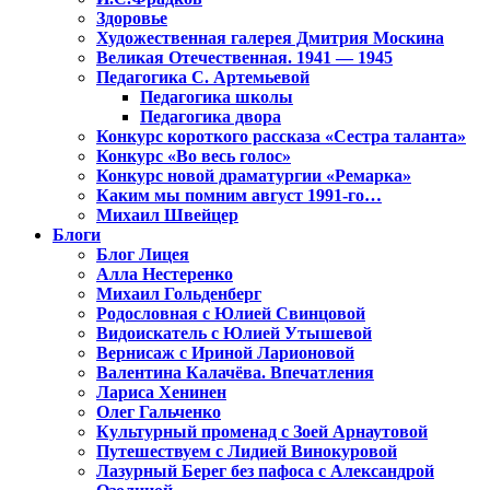
Здоровье
Художественная галерея Дмитрия Москина
Великая Отечественная. 1941 — 1945
Педагогика С. Артемьевой
Педагогика школы
Педагогика двора
Конкурс короткого рассказа «Сестра таланта»
Конкурс «Во весь голос»
Конкурс новой драматургии «Ремарка»
Каким мы помним август 1991-го…
Михаил Швейцер
Блоги
Блог Лицея
Алла Нестеренко
Михаил Гольденберг
Родословная с Юлией Свинцовой
Видоискатель с Юлией Утышевой
Вернисаж с Ириной Ларионовой
Валентина Калачёва. Впечатления
Лариса Хенинен
Олег Гальченко
Культурный променад с Зоей Арнаутовой
Путешествуем с Лидией Винокуровой
Лазурный Берег без пафоса с Александрой