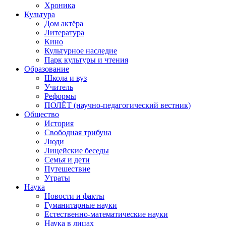
Хроника
Культура
Дом актёра
Литература
Кино
Культурное наследие
Парк культуры и чтения
Образование
Школа и вуз
Учитель
Реформы
ПОЛЁТ (научно-педагогический вестник)
Общество
История
Свободная трибуна
Люди
Лицейские беседы
Семья и дети
Путешествие
Утраты
Наука
Новости и факты
Гуманитарные науки
Естественно-математические науки
Наука в лицах