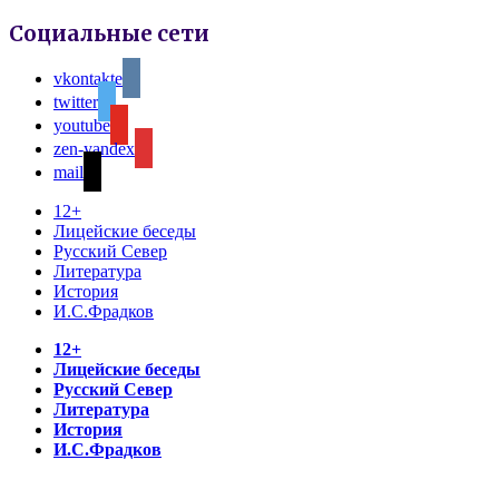
Социальные сети
vkontakte
twitter
youtube
zen-yandex
mail
12+
Лицейские беседы
Русский Север
Литература
История
И.С.Фрадков
12+
Лицейские беседы
Русский Север
Литература
История
И.С.Фрадков