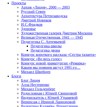
Проекты
Архив «Лицея». 2000 — 2003
Русский Север
Архитектура Петрозаводска
Дмитрий Новиков
И.С.Фрадков
Здоровье
Художественная галерея Дмитрия Москина
Великая Отечественная. 1941 — 1945
Педагогика С. Артемьевой
Педагогика школы
Педагогика двора
Конкурс короткого рассказа «Сестра таланта»
Конкурс «Во весь голос»
Конкурс новой драматургии «Ремарка»
Каким мы помним август 1991-го…
Михаил Швейцер
Блоги
Блог Лицея
Алла Нестеренко
Михаил Гольденберг
Родословная с Юлией Свинцовой
Видоискатель с Юлией Утышевой
Вернисаж с Ириной Ларионовой
Валентина Калачёва. Впечатления