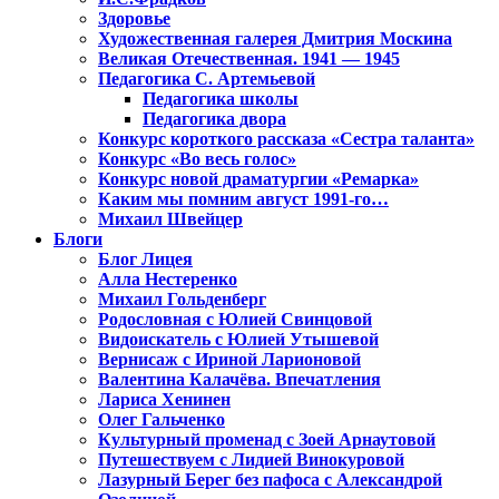
Здоровье
Художественная галерея Дмитрия Москина
Великая Отечественная. 1941 — 1945
Педагогика С. Артемьевой
Педагогика школы
Педагогика двора
Конкурс короткого рассказа «Сестра таланта»
Конкурс «Во весь голос»
Конкурс новой драматургии «Ремарка»
Каким мы помним август 1991-го…
Михаил Швейцер
Блоги
Блог Лицея
Алла Нестеренко
Михаил Гольденберг
Родословная с Юлией Свинцовой
Видоискатель с Юлией Утышевой
Вернисаж с Ириной Ларионовой
Валентина Калачёва. Впечатления
Лариса Хенинен
Олег Гальченко
Культурный променад с Зоей Арнаутовой
Путешествуем с Лидией Винокуровой
Лазурный Берег без пафоса с Александрой