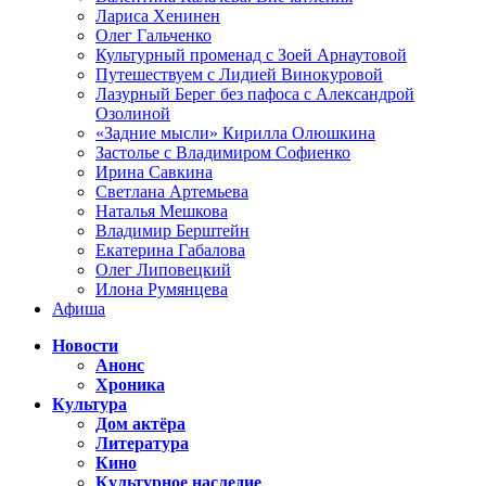
Лариса Хенинен
Олег Гальченко
Культурный променад с Зоей Арнаутовой
Путешествуем с Лидией Винокуровой
Лазурный Берег без пафоса с Александрой
Озолиной
«Задние мысли» Кирилла Олюшкина
Застолье с Владимиром Софиенко
Ирина Савкина
Светлана Артемьева
Наталья Мешкова
Владимир Берштейн
Екатерина Габалова
Олег Липовецкий
Илона Румянцева
Афиша
Новости
Анонс
Хроника
Культура
Дом актёра
Литература
Кино
Культурное наследие