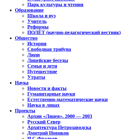
Парк культуры и чтения
Образование
Школа и вуз
Учитель
Реформы
ПОЛЁТ (научно-педагогический вестник)
Общество
История
Свободная трибуна
Люди
Лицейские беседы
Семья и дети
Путешествие
Утраты
Наука
Новости и факты
Гуманитарные науки
Естественно-математические науки
Наука в лицах
Проекты
Архив «Лицея». 2000 — 2003
Русский Север
Архитектура Петрозаводска
Дмитрий Новиков
И.С.Фрадков