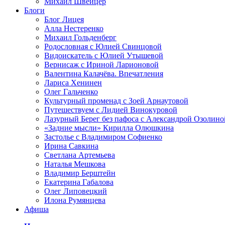
Михаил Швейцер
Блоги
Блог Лицея
Алла Нестеренко
Михаил Гольденберг
Родословная с Юлией Свинцовой
Видоискатель с Юлией Утышевой
Вернисаж с Ириной Ларионовой
Валентина Калачёва. Впечатления
Лариса Хенинен
Олег Гальченко
Культурный променад с Зоей Арнаутовой
Путешествуем с Лидией Винокуровой
Лазурный Берег без пафоса с Александрой Озолино
«Задние мысли» Кирилла Олюшкина
Застолье с Владимиром Софиенко
Ирина Савкина
Светлана Артемьева
Наталья Мешкова
Владимир Берштейн
Екатерина Габалова
Олег Липовецкий
Илона Румянцева
Афиша