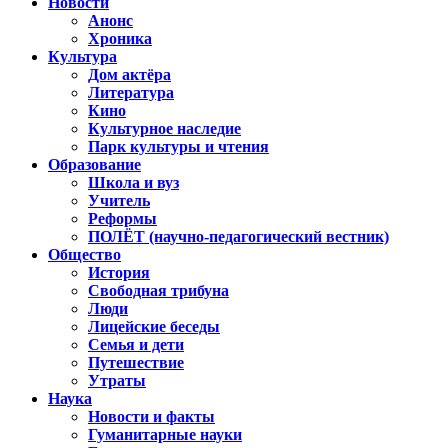
Новости
Анонс
Хроника
Культура
Дом актёра
Литература
Кино
Культурное наследие
Парк культуры и чтения
Образование
Школа и вуз
Учитель
Реформы
ПОЛЁТ (научно-педагогический вестник)
Общество
История
Свободная трибуна
Люди
Лицейские беседы
Семья и дети
Путешествие
Утраты
Наука
Новости и факты
Гуманитарные науки