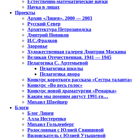
Естественно-математические науки
Наука в лицах
Проекты
Архив «Лицея». 2000 — 2003
Русский Север
Архитектура Петрозаводска
Дмитрий Новиков
И.С.Фрадков
Здоровье
Художественная галерея Дмитрия Москина
Великая Отечественная. 1941 — 1945
Педагогика С. Артемьевой
Педагогика школы
Педагогика двора
Конкурс короткого рассказа «Сестра таланта»
Конкурс «Во весь голос»
Конкурс новой драматургии «Ремарка»
Каким мы помним август 1991-го…
Михаил Швейцер
Блоги
Блог Лицея
Алла Нестеренко
Михаил Гольденберг
Родословная с Юлией Свинцовой
Видоискатель с Юлией Утышевой