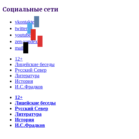
Социальные сети
vkontakte
twitter
youtube
zen-yandex
mail
12+
Лицейские беседы
Русский Север
Литература
История
И.С.Фрадков
12+
Лицейские беседы
Русский Север
Литература
История
И.С.Фрадков