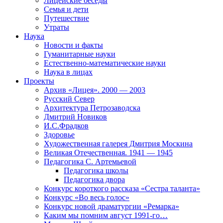
Лицейские беседы
Семья и дети
Путешествие
Утраты
Наука
Новости и факты
Гуманитарные науки
Естественно-математические науки
Наука в лицах
Проекты
Архив «Лицея». 2000 — 2003
Русский Север
Архитектура Петрозаводска
Дмитрий Новиков
И.С.Фрадков
Здоровье
Художественная галерея Дмитрия Москина
Великая Отечественная. 1941 — 1945
Педагогика С. Артемьевой
Педагогика школы
Педагогика двора
Конкурс короткого рассказа «Сестра таланта»
Конкурс «Во весь голос»
Конкурс новой драматургии «Ремарка»
Каким мы помним август 1991-го…