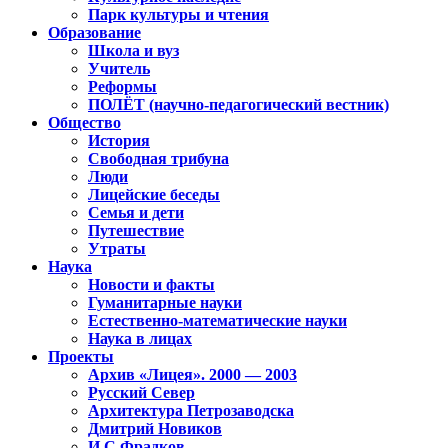
Парк культуры и чтения
Образование
Школа и вуз
Учитель
Реформы
ПОЛЁТ (научно-педагогический вестник)
Общество
История
Свободная трибуна
Люди
Лицейские беседы
Семья и дети
Путешествие
Утраты
Наука
Новости и факты
Гуманитарные науки
Естественно-математические науки
Наука в лицах
Проекты
Архив «Лицея». 2000 — 2003
Русский Север
Архитектура Петрозаводска
Дмитрий Новиков
И.С.Фрадков