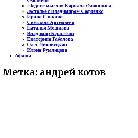
Озолиной
«Задние мысли» Кирилла Олюшкина
Застолье с Владимиром Софиенко
Ирина Савкина
Светлана Артемьева
Наталья Мешкова
Владимир Берштейн
Екатерина Габалова
Олег Липовецкий
Илона Румянцева
Афиша
Метка:
андрей котов