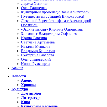
Лариса Хенинен
Олег Гальченко
Культурный променад с Зоей Арнаутовой
Путешествуем с Лидией Винокуровой
Лазурный Берег без пафоса с Александрой
Озолиной
«Задние мысли» Кирилла Олюшкина
Застолье с Владимиром Софиенко
Ирина Савкина
Светлана Артемьева
Наталья Мешкова
Владимир Берштейн
Екатерина Габалова
Олег Липовецкий
Илона Румянцева
Афиша
Новости
Анонс
Хроника
Культура
Дом актёра
Литература
Кино
Культурное наследие