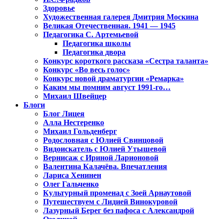
Здоровье
Художественная галерея Дмитрия Москина
Великая Отечественная. 1941 — 1945
Педагогика С. Артемьевой
Педагогика школы
Педагогика двора
Конкурс короткого рассказа «Сестра таланта»
Конкурс «Во весь голос»
Конкурс новой драматургии «Ремарка»
Каким мы помним август 1991-го…
Михаил Швейцер
Блоги
Блог Лицея
Алла Нестеренко
Михаил Гольденберг
Родословная с Юлией Свинцовой
Видоискатель с Юлией Утышевой
Вернисаж с Ириной Ларионовой
Валентина Калачёва. Впечатления
Лариса Хенинен
Олег Гальченко
Культурный променад с Зоей Арнаутовой
Путешествуем с Лидией Винокуровой
Лазурный Берег без пафоса с Александрой