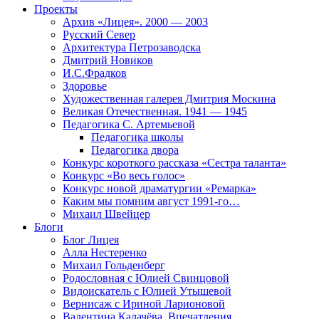
Проекты
Архив «Лицея». 2000 — 2003
Русский Север
Архитектура Петрозаводска
Дмитрий Новиков
И.С.Фрадков
Здоровье
Художественная галерея Дмитрия Москина
Великая Отечественная. 1941 — 1945
Педагогика С. Артемьевой
Педагогика школы
Педагогика двора
Конкурс короткого рассказа «Сестра таланта»
Конкурс «Во весь голос»
Конкурс новой драматургии «Ремарка»
Каким мы помним август 1991-го…
Михаил Швейцер
Блоги
Блог Лицея
Алла Нестеренко
Михаил Гольденберг
Родословная с Юлией Свинцовой
Видоискатель с Юлией Утышевой
Вернисаж с Ириной Ларионовой
Валентина Калачёва. Впечатления