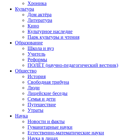
Хроника
Культура
Дом актёра
Литература
Кино
Культурное наследие
Парк культуры и чтения
Образование
Школа и вуз
Учитель
Реформы
ПОЛЁТ (научно-педагогический вестник)
Общество
История
Свободная трибуна
Люди
Лицейские беседы
Семья и дети
Путешествие
Утраты
Наука
Новости и факты
Гуманитарные науки
Естественно-математические науки
Наука в лицах