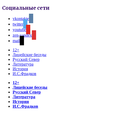
Социальные сети
vkontakte
twitter
youtube
zen-yandex
mail
12+
Лицейские беседы
Русский Север
Литература
История
И.С.Фрадков
12+
Лицейские беседы
Русский Север
Литература
История
И.С.Фрадков