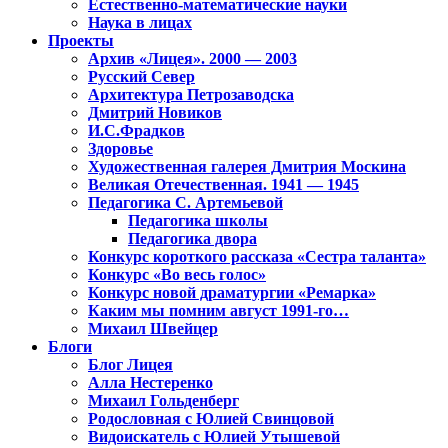
Естественно-математические науки
Наука в лицах
Проекты
Архив «Лицея». 2000 — 2003
Русский Север
Архитектура Петрозаводска
Дмитрий Новиков
И.С.Фрадков
Здоровье
Художественная галерея Дмитрия Москина
Великая Отечественная. 1941 — 1945
Педагогика С. Артемьевой
Педагогика школы
Педагогика двора
Конкурс короткого рассказа «Сестра таланта»
Конкурс «Во весь голос»
Конкурс новой драматургии «Ремарка»
Каким мы помним август 1991-го…
Михаил Швейцер
Блоги
Блог Лицея
Алла Нестеренко
Михаил Гольденберг
Родословная с Юлией Свинцовой
Видоискатель с Юлией Утышевой