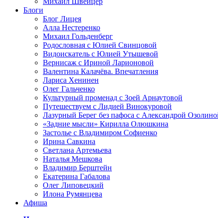
Михаил Швейцер
Блоги
Блог Лицея
Алла Нестеренко
Михаил Гольденберг
Родословная с Юлией Свинцовой
Видоискатель с Юлией Утышевой
Вернисаж с Ириной Ларионовой
Валентина Калачёва. Впечатления
Лариса Хенинен
Олег Гальченко
Культурный променад с Зоей Арнаутовой
Путешествуем с Лидией Винокуровой
Лазурный Берег без пафоса с Александрой Озолино
«Задние мысли» Кирилла Олюшкина
Застолье с Владимиром Софиенко
Ирина Савкина
Светлана Артемьева
Наталья Мешкова
Владимир Берштейн
Екатерина Габалова
Олег Липовецкий
Илона Румянцева
Афиша