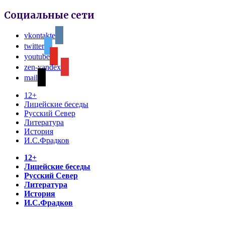
Социальные сети
vkontakte
twitter
youtube
zen-yandex
mail
12+
Лицейские беседы
Русский Север
Литература
История
И.С.Фрадков
12+
Лицейские беседы
Русский Север
Литература
История
И.С.Фрадков