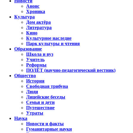
Новости
Анонс
Хроника
Культура
Дом актёра
Литература
Кино
Культурное наследие
Парк культуры и чтения
Образование
Школа и вуз
Учитель
Реформы
ПОЛЁТ (научно-педагогический вестник)
Общество
История
Свободная трибуна
Люди
Лицейские беседы
Семья и дети
Путешествие
Утраты
Наука
Новости и факты
Гуманитарные науки