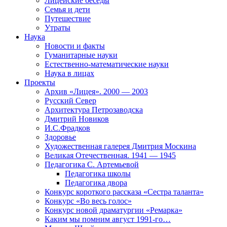
Лицейские беседы
Семья и дети
Путешествие
Утраты
Наука
Новости и факты
Гуманитарные науки
Естественно-математические науки
Наука в лицах
Проекты
Архив «Лицея». 2000 — 2003
Русский Север
Архитектура Петрозаводска
Дмитрий Новиков
И.С.Фрадков
Здоровье
Художественная галерея Дмитрия Москина
Великая Отечественная. 1941 — 1945
Педагогика С. Артемьевой
Педагогика школы
Педагогика двора
Конкурс короткого рассказа «Сестра таланта»
Конкурс «Во весь голос»
Конкурс новой драматургии «Ремарка»
Каким мы помним август 1991-го…