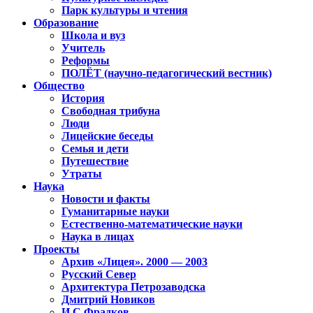
Парк культуры и чтения
Образование
Школа и вуз
Учитель
Реформы
ПОЛЁТ (научно-педагогический вестник)
Общество
История
Свободная трибуна
Люди
Лицейские беседы
Семья и дети
Путешествие
Утраты
Наука
Новости и факты
Гуманитарные науки
Естественно-математические науки
Наука в лицах
Проекты
Архив «Лицея». 2000 — 2003
Русский Север
Архитектура Петрозаводска
Дмитрий Новиков
И.С.Фрадков