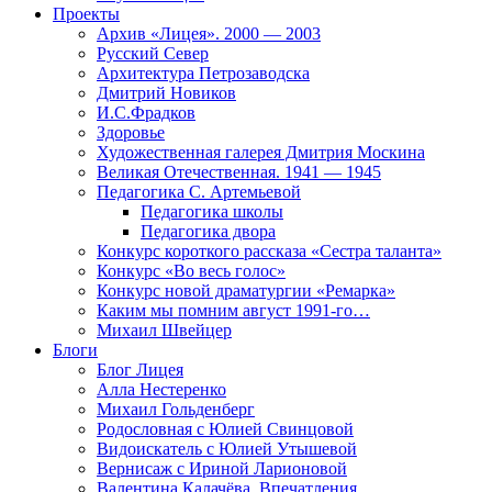
Проекты
Архив «Лицея». 2000 — 2003
Русский Север
Архитектура Петрозаводска
Дмитрий Новиков
И.С.Фрадков
Здоровье
Художественная галерея Дмитрия Москина
Великая Отечественная. 1941 — 1945
Педагогика С. Артемьевой
Педагогика школы
Педагогика двора
Конкурс короткого рассказа «Сестра таланта»
Конкурс «Во весь голос»
Конкурс новой драматургии «Ремарка»
Каким мы помним август 1991-го…
Михаил Швейцер
Блоги
Блог Лицея
Алла Нестеренко
Михаил Гольденберг
Родословная с Юлией Свинцовой
Видоискатель с Юлией Утышевой
Вернисаж с Ириной Ларионовой
Валентина Калачёва. Впечатления