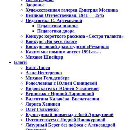
Здоровье
Художественная галерея Дмитрия Москина
Великая Отечественная. 1941 — 1945
Педагогика С. Артемьевой
Педагогика школы
Педагогика двора
Конкурс короткого рассказа «Сестра таланта»
Конкурс «Во весь голос»
Конкурс новой драматургии «Ремарка»
Каким мы помним август 1991-го…
Михаил Швейцер
Блоги
Блог Лицея
Алла Нестеренко
Михаил Гольденберг
Родословная с Юлией Свинцовой
Видоискатель с Юлией Утышевой
Вернисаж с Ириной Ларионовой
Валентина Калачёва. Впечатления
Лариса Хенинен
Олег Гальченко
Культурный променад с Зоей Арнаутовой
Путешествуем с Лидией Винокуровой
Лазурный Берег без пафоса с Александрой