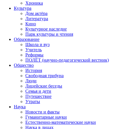
Хроника
Культура
Дом актёра
Литература
Кино
Культурное наследие
Парк культуры и чтения
Образование
Школа и вуз
Учитель
Реформы
ПОЛЁТ (научно-педагогический вестник)
Общество
История
Свободная трибуна
Люди
Лицейские беседы
Семья и дети
Путешествие
Утраты
Наука
Новости и факты
Гуманитарные науки
Естественно-математические науки
Наука в лицах