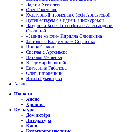
Лариса Хенинен
Олег Гальченко
Культурный променад с Зоей Арнаутовой
Путешествуем с Лидией Винокуровой
Лазурный Берег без пафоса с Александрой
Озолиной
«Задние мысли» Кирилла Олюшкина
Застолье с Владимиром Софиенко
Ирина Савкина
Светлана Артемьева
Наталья Мешкова
Владимир Берштейн
Екатерина Габалова
Олег Липовецкий
Илона Румянцева
Афиша
Новости
Анонс
Хроника
Культура
Дом актёра
Литература
Кино
Культурное наследие