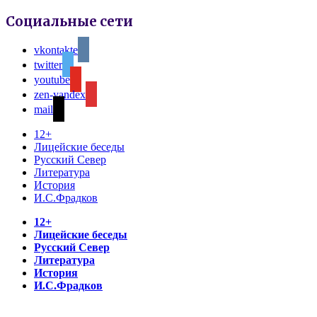
Социальные сети
vkontakte
twitter
youtube
zen-yandex
mail
12+
Лицейские беседы
Русский Север
Литература
История
И.С.Фрадков
12+
Лицейские беседы
Русский Север
Литература
История
И.С.Фрадков