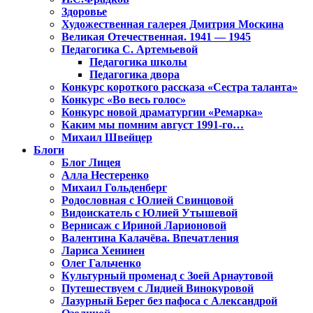
Здоровье
Художественная галерея Дмитрия Москина
Великая Отечественная. 1941 — 1945
Педагогика С. Артемьевой
Педагогика школы
Педагогика двора
Конкурс короткого рассказа «Сестра таланта»
Конкурс «Во весь голос»
Конкурс новой драматургии «Ремарка»
Каким мы помним август 1991-го…
Михаил Швейцер
Блоги
Блог Лицея
Алла Нестеренко
Михаил Гольденберг
Родословная с Юлией Свинцовой
Видоискатель с Юлией Утышевой
Вернисаж с Ириной Ларионовой
Валентина Калачёва. Впечатления
Лариса Хенинен
Олег Гальченко
Культурный променад с Зоей Арнаутовой
Путешествуем с Лидией Винокуровой
Лазурный Берег без пафоса с Александрой