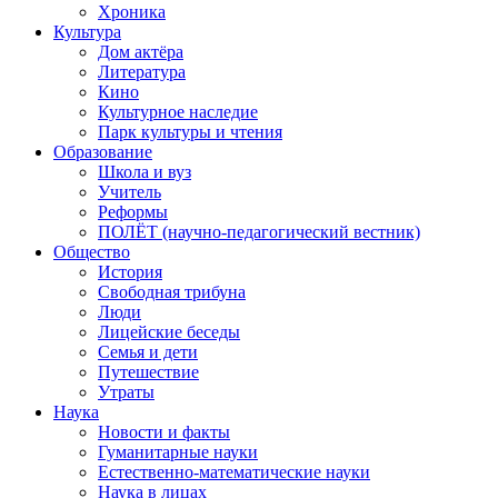
Хроника
Культура
Дом актёра
Литература
Кино
Культурное наследие
Парк культуры и чтения
Образование
Школа и вуз
Учитель
Реформы
ПОЛЁТ (научно-педагогический вестник)
Общество
История
Свободная трибуна
Люди
Лицейские беседы
Семья и дети
Путешествие
Утраты
Наука
Новости и факты
Гуманитарные науки
Естественно-математические науки
Наука в лицах