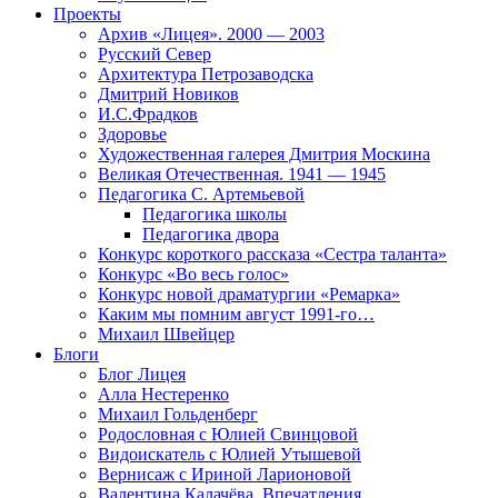
Проекты
Архив «Лицея». 2000 — 2003
Русский Север
Архитектура Петрозаводска
Дмитрий Новиков
И.С.Фрадков
Здоровье
Художественная галерея Дмитрия Москина
Великая Отечественная. 1941 — 1945
Педагогика С. Артемьевой
Педагогика школы
Педагогика двора
Конкурс короткого рассказа «Сестра таланта»
Конкурс «Во весь голос»
Конкурс новой драматургии «Ремарка»
Каким мы помним август 1991-го…
Михаил Швейцер
Блоги
Блог Лицея
Алла Нестеренко
Михаил Гольденберг
Родословная с Юлией Свинцовой
Видоискатель с Юлией Утышевой
Вернисаж с Ириной Ларионовой
Валентина Калачёва. Впечатления