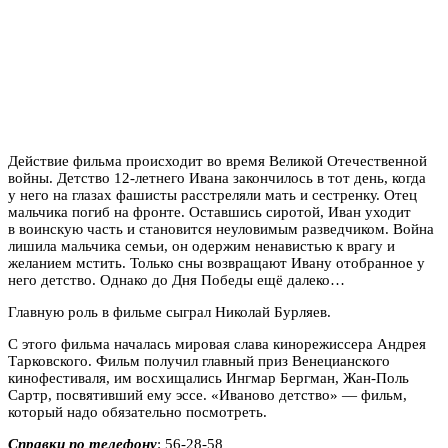
Действие фильма происходит во время Великой Отечественной
войны. Детство 12-летнего Ивана закончилось в тот день, когда
у него на глазах фашисты расстреляли мать и сестренку. Отец
мальчика погиб на фронте. Оставшись сиротой, Иван уходит
в воинскую часть и становится неуловимым разведчиком. Война
лишила мальчика семьи, он одержим ненавистью к врагу и
желанием мстить. Только сны возвращают Ивану отобранное у
него детство. Однако до Дня Победы ещё далеко…
Главную роль в фильме сыграл Николай Бурляев.
С этого фильма началась мировая слава кинорежиссера Андрея
Тарковского. Фильм получил главный приз Венецианского
кинофестиваля, им восхищались Ингмар Бергман, Жан-Поль
Сартр, посвятивший ему эссе. «Иваново детство» — фильм,
который надо обязательно посмотреть.
Справки по телефону
: 56-28-58