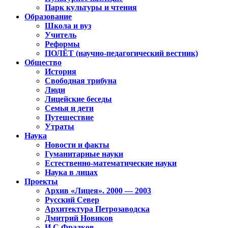
Парк культуры и чтения
Образование
Школа и вуз
Учитель
Реформы
ПОЛЁТ (научно-педагогический вестник)
Общество
История
Свободная трибуна
Люди
Лицейские беседы
Семья и дети
Путешествие
Утраты
Наука
Новости и факты
Гуманитарные науки
Естественно-математические науки
Наука в лицах
Проекты
Архив «Лицея». 2000 — 2003
Русский Север
Архитектура Петрозаводска
Дмитрий Новиков
И.С.Фрадков