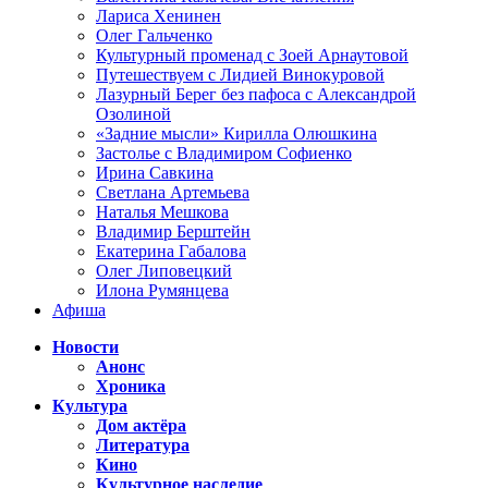
Лариса Хенинен
Олег Гальченко
Культурный променад с Зоей Арнаутовой
Путешествуем с Лидией Винокуровой
Лазурный Берег без пафоса с Александрой
Озолиной
«Задние мысли» Кирилла Олюшкина
Застолье с Владимиром Софиенко
Ирина Савкина
Светлана Артемьева
Наталья Мешкова
Владимир Берштейн
Екатерина Габалова
Олег Липовецкий
Илона Румянцева
Афиша
Новости
Анонс
Хроника
Культура
Дом актёра
Литература
Кино
Культурное наследие