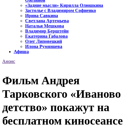
Озолиной
«Задние мысли» Кирилла Олюшкина
Застолье с Владимиром Софиенко
Ирина Савкина
Светлана Артемьева
Наталья Мешкова
Владимир Берштейн
Екатерина Габалова
Олег Липовецкий
Илона Румянцева
Афиша
Анонс
Фильм Андрея
Тарковского «Иваново
детство» покажут на
бесплатном киносеансе