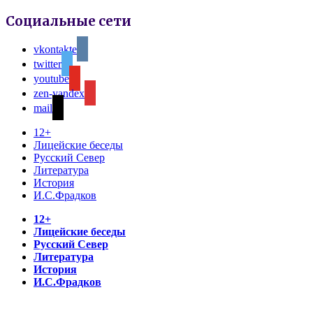
Социальные сети
vkontakte
twitter
youtube
zen-yandex
mail
12+
Лицейские беседы
Русский Север
Литература
История
И.С.Фрадков
12+
Лицейские беседы
Русский Север
Литература
История
И.С.Фрадков