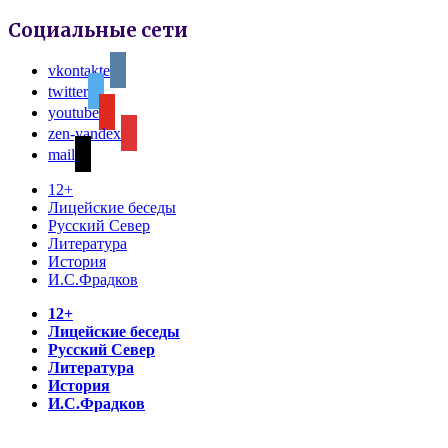
Социальные сети
vkontakte
twitter
youtube
zen-yandex
mail
12+
Лицейские беседы
Русский Север
Литература
История
И.С.Фрадков
12+
Лицейские беседы
Русский Север
Литература
История
И.С.Фрадков