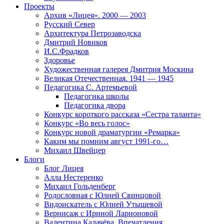
Проекты
Архив «Лицея». 2000 — 2003
Русский Север
Архитектура Петрозаводска
Дмитрий Новиков
И.С.Фрадков
Здоровье
Художественная галерея Дмитрия Москина
Великая Отечественная. 1941 — 1945
Педагогика С. Артемьевой
Педагогика школы
Педагогика двора
Конкурс короткого рассказа «Сестра таланта»
Конкурс «Во весь голос»
Конкурс новой драматургии «Ремарка»
Каким мы помним август 1991-го…
Михаил Швейцер
Блоги
Блог Лицея
Алла Нестеренко
Михаил Гольденберг
Родословная с Юлией Свинцовой
Видоискатель с Юлией Утышевой
Вернисаж с Ириной Ларионовой
Валентина Калачёва. Впечатления