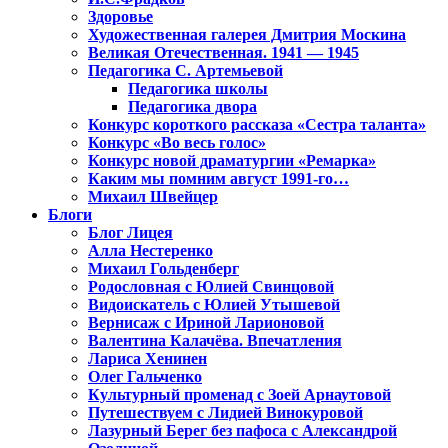
Здоровье
Художественная галерея Дмитрия Москина
Великая Отечественная. 1941 — 1945
Педагогика С. Артемьевой
Педагогика школы
Педагогика двора
Конкурс короткого рассказа «Сестра таланта»
Конкурс «Во весь голос»
Конкурс новой драматургии «Ремарка»
Каким мы помним август 1991-го…
Михаил Швейцер
Блоги
Блог Лицея
Алла Нестеренко
Михаил Гольденберг
Родословная с Юлией Свинцовой
Видоискатель с Юлией Утышевой
Вернисаж с Ириной Ларионовой
Валентина Калачёва. Впечатления
Лариса Хенинен
Олег Гальченко
Культурный променад с Зоей Арнаутовой
Путешествуем с Лидией Винокуровой
Лазурный Берег без пафоса с Александрой