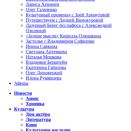
Лариса Хенинен
Олег Гальченко
Культурный променад с Зоей Арнаутовой
Путешествуем с Лидией Винокуровой
Лазурный Берег без пафоса с Александрой
Озолиной
«Задние мысли» Кирилла Олюшкина
Застолье с Владимиром Софиенко
Ирина Савкина
Светлана Артемьева
Наталья Мешкова
Владимир Берштейн
Екатерина Габалова
Олег Липовецкий
Илона Румянцева
Афиша
Новости
Анонс
Хроника
Культура
Дом актёра
Литература
Кино
Культурное наследие