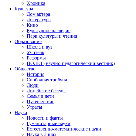
Хроника
Культура
Дом актёра
Литература
Кино
Культурное наследие
Парк культуры и чтения
Образование
Школа и вуз
Учитель
Реформы
ПОЛЁТ (научно-педагогический вестник)
Общество
История
Свободная трибуна
Люди
Лицейские беседы
Семья и дети
Путешествие
Утраты
Наука
Новости и факты
Гуманитарные науки
Естественно-математические науки
Наука в лицах