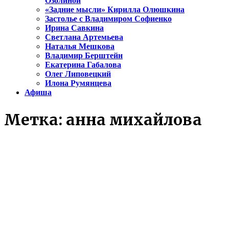
Озолиной
«Задние мысли» Кирилла Олюшкина
Застолье с Владимиром Софиенко
Ирина Савкина
Светлана Артемьева
Наталья Мешкова
Владимир Берштейн
Екатерина Габалова
Олег Липовецкий
Илона Румянцева
Афиша
Метка:
анна михайлова