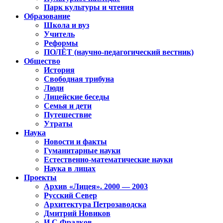
Парк культуры и чтения
Образование
Школа и вуз
Учитель
Реформы
ПОЛЁТ (научно-педагогический вестник)
Общество
История
Свободная трибуна
Люди
Лицейские беседы
Семья и дети
Путешествие
Утраты
Наука
Новости и факты
Гуманитарные науки
Естественно-математические науки
Наука в лицах
Проекты
Архив «Лицея». 2000 — 2003
Русский Север
Архитектура Петрозаводска
Дмитрий Новиков
И.С.Фрадков