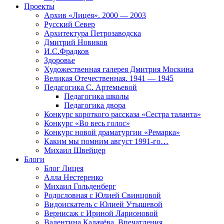
Проекты
Архив «Лицея». 2000 — 2003
Русский Север
Архитектура Петрозаводска
Дмитрий Новиков
И.С.Фрадков
Здоровье
Художественная галерея Дмитрия Москина
Великая Отечественная. 1941 — 1945
Педагогика С. Артемьевой
Педагогика школы
Педагогика двора
Конкурс короткого рассказа «Сестра таланта»
Конкурс «Во весь голос»
Конкурс новой драматургии «Ремарка»
Каким мы помним август 1991-го…
Михаил Швейцер
Блоги
Блог Лицея
Алла Нестеренко
Михаил Гольденберг
Родословная с Юлией Свинцовой
Видоискатель с Юлией Утышевой
Вернисаж с Ириной Ларионовой
Валентина Калачёва. Впечатления