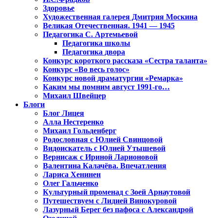
Здоровье
Художественная галерея Дмитрия Москина
Великая Отечественная. 1941 — 1945
Педагогика С. Артемьевой
Педагогика школы
Педагогика двора
Конкурс короткого рассказа «Сестра таланта»
Конкурс «Во весь голос»
Конкурс новой драматургии «Ремарка»
Каким мы помним август 1991-го…
Михаил Швейцер
Блоги
Блог Лицея
Алла Нестеренко
Михаил Гольденберг
Родословная с Юлией Свинцовой
Видоискатель с Юлией Утышевой
Вернисаж с Ириной Ларионовой
Валентина Калачёва. Впечатления
Лариса Хенинен
Олег Гальченко
Культурный променад с Зоей Арнаутовой
Путешествуем с Лидией Винокуровой
Лазурный Берег без пафоса с Александрой