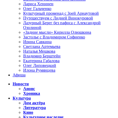
Лариса Хенинен
Олег Гальченко
Культурный променад с Зоей Арнаутовой
Путешествуем с Лидией Винокуровой
Лазурный Берег без пафоса с Александрой
Озолиной
«Задние мысли» Кирилла Олюшкина
Застолье с Владимиром Софиенко
Ирина Савкина
Светлана Артемьева
Наталья Мешкова
Владимир Берштейн
Екатерина Габалова
Олег Липовецкий
Илона Румянцева
Афиша
Новости
Анонс
Хроника
Культура
Дом актёра
Литература
Кино
Культурное наследие