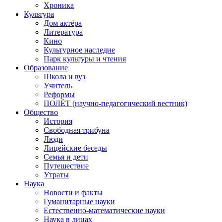
Хроника
Культура
Дом актёра
Литература
Кино
Культурное наследие
Парк культуры и чтения
Образование
Школа и вуз
Учитель
Реформы
ПОЛЁТ (научно-педагогический вестник)
Общество
История
Свободная трибуна
Люди
Лицейские беседы
Семья и дети
Путешествие
Утраты
Наука
Новости и факты
Гуманитарные науки
Естественно-математические науки
Наука в лицах