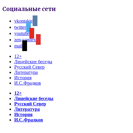
Социальные сети
vkontakte
twitter
youtube
zen-yandex
mail
12+
Лицейские беседы
Русский Север
Литература
История
И.С.Фрадков
12+
Лицейские беседы
Русский Север
Литература
История
И.С.Фрадков