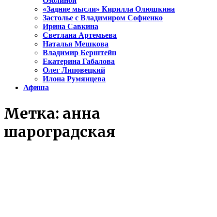
Озолиной
«Задние мысли» Кирилла Олюшкина
Застолье с Владимиром Софиенко
Ирина Савкина
Светлана Артемьева
Наталья Мешкова
Владимир Берштейн
Екатерина Габалова
Олег Липовецкий
Илона Румянцева
Афиша
Метка:
анна
шароградская