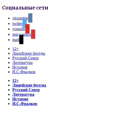
Социальные сети
vkontakte
twitter
youtube
zen-yandex
mail
12+
Лицейские беседы
Русский Север
Литература
История
И.С.Фрадков
12+
Лицейские беседы
Русский Север
Литература
История
И.С.Фрадков