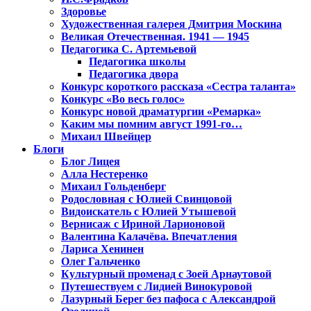
Здоровье
Художественная галерея Дмитрия Москина
Великая Отечественная. 1941 — 1945
Педагогика С. Артемьевой
Педагогика школы
Педагогика двора
Конкурс короткого рассказа «Сестра таланта»
Конкурс «Во весь голос»
Конкурс новой драматургии «Ремарка»
Каким мы помним август 1991-го…
Михаил Швейцер
Блоги
Блог Лицея
Алла Нестеренко
Михаил Гольденберг
Родословная с Юлией Свинцовой
Видоискатель с Юлией Утышевой
Вернисаж с Ириной Ларионовой
Валентина Калачёва. Впечатления
Лариса Хенинен
Олег Гальченко
Культурный променад с Зоей Арнаутовой
Путешествуем с Лидией Винокуровой
Лазурный Берег без пафоса с Александрой