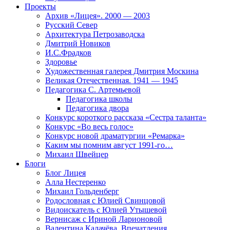
Проекты
Архив «Лицея». 2000 — 2003
Русский Север
Архитектура Петрозаводска
Дмитрий Новиков
И.С.Фрадков
Здоровье
Художественная галерея Дмитрия Москина
Великая Отечественная. 1941 — 1945
Педагогика С. Артемьевой
Педагогика школы
Педагогика двора
Конкурс короткого рассказа «Сестра таланта»
Конкурс «Во весь голос»
Конкурс новой драматургии «Ремарка»
Каким мы помним август 1991-го…
Михаил Швейцер
Блоги
Блог Лицея
Алла Нестеренко
Михаил Гольденберг
Родословная с Юлией Свинцовой
Видоискатель с Юлией Утышевой
Вернисаж с Ириной Ларионовой
Валентина Калачёва. Впечатления