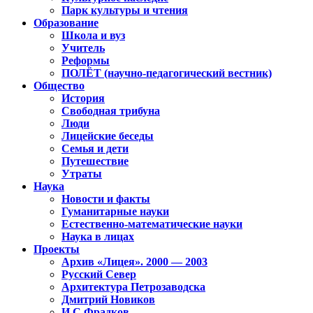
Парк культуры и чтения
Образование
Школа и вуз
Учитель
Реформы
ПОЛЁТ (научно-педагогический вестник)
Общество
История
Свободная трибуна
Люди
Лицейские беседы
Семья и дети
Путешествие
Утраты
Наука
Новости и факты
Гуманитарные науки
Естественно-математические науки
Наука в лицах
Проекты
Архив «Лицея». 2000 — 2003
Русский Север
Архитектура Петрозаводска
Дмитрий Новиков
И.С.Фрадков