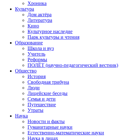
Хроника
Культура
Дом актёра
Литература
Кино
Культурное наследие
Парк культуры и чтения
Образование
Школа и вуз
Учитель
Реформы
ПОЛЁТ (научно-педагогический вестник)
Общество
История
Свободная трибуна
Люди
Лицейские беседы
Семья и дети
Путешествие
Утраты
Наука
Новости и факты
Гуманитарные науки
Естественно-математические науки
Наука в лицах