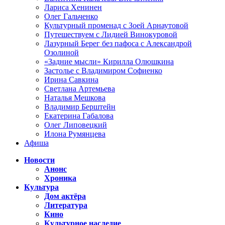
Лариса Хенинен
Олег Гальченко
Культурный променад с Зоей Арнаутовой
Путешествуем с Лидией Винокуровой
Лазурный Берег без пафоса с Александрой
Озолиной
«Задние мысли» Кирилла Олюшкина
Застолье с Владимиром Софиенко
Ирина Савкина
Светлана Артемьева
Наталья Мешкова
Владимир Берштейн
Екатерина Габалова
Олег Липовецкий
Илона Румянцева
Афиша
Новости
Анонс
Хроника
Культура
Дом актёра
Литература
Кино
Культурное наследие