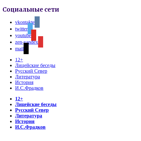
Социальные сети
vkontakte
twitter
youtube
zen-yandex
mail
12+
Лицейские беседы
Русский Север
Литература
История
И.С.Фрадков
12+
Лицейские беседы
Русский Север
Литература
История
И.С.Фрадков