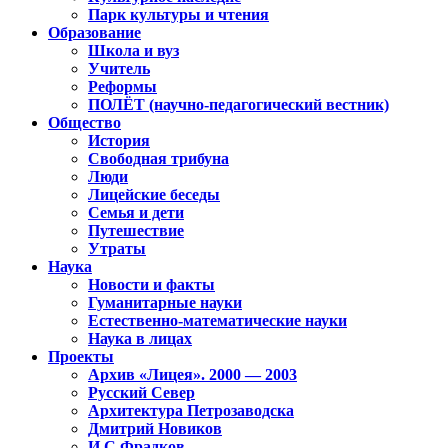
Парк культуры и чтения
Образование
Школа и вуз
Учитель
Реформы
ПОЛЁТ (научно-педагогический вестник)
Общество
История
Свободная трибуна
Люди
Лицейские беседы
Семья и дети
Путешествие
Утраты
Наука
Новости и факты
Гуманитарные науки
Естественно-математические науки
Наука в лицах
Проекты
Архив «Лицея». 2000 — 2003
Русский Север
Архитектура Петрозаводска
Дмитрий Новиков
И.С.Фрадков