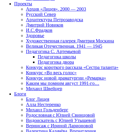
Проекты
Архив «Лицея». 2000 — 2003
Русский Север
Архитектура Петрозаводска
Дмитрий Новиков
И.С.Фрадков
Здоровье
Художественная галерея Дмитрия Москина
Великая Отечественная. 1941 — 1945
Педагогика С. Артемьевой
Педагогика школы
Педагогика двора
Конкурс короткого рассказа «Сестра таланта»
Конкурс «Во весь голос»
Конкурс новой драматургии «Ремарка»
Каким мы помним август 1991-го…
Михаил Швейцер
Блоги
Блог Лицея
Алла Нестеренко
Михаил Гольденберг
Родословная с Юлией Свинцовой
Видоискатель с Юлией Утышевой
Вернисаж с Ириной Ларионовой
Валентина Калачёва. Впечатления