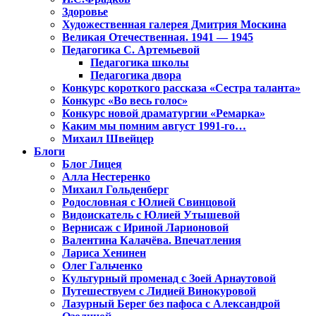
Здоровье
Художественная галерея Дмитрия Москина
Великая Отечественная. 1941 — 1945
Педагогика С. Артемьевой
Педагогика школы
Педагогика двора
Конкурс короткого рассказа «Сестра таланта»
Конкурс «Во весь голос»
Конкурс новой драматургии «Ремарка»
Каким мы помним август 1991-го…
Михаил Швейцер
Блоги
Блог Лицея
Алла Нестеренко
Михаил Гольденберг
Родословная с Юлией Свинцовой
Видоискатель с Юлией Утышевой
Вернисаж с Ириной Ларионовой
Валентина Калачёва. Впечатления
Лариса Хенинен
Олег Гальченко
Культурный променад с Зоей Арнаутовой
Путешествуем с Лидией Винокуровой
Лазурный Берег без пафоса с Александрой