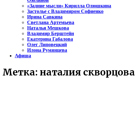
Озолиной
«Задние мысли» Кирилла Олюшкина
Застолье с Владимиром Софиенко
Ирина Савкина
Светлана Артемьева
Наталья Мешкова
Владимир Берштейн
Екатерина Габалова
Олег Липовецкий
Илона Румянцева
Афиша
Метка:
наталия скворцова