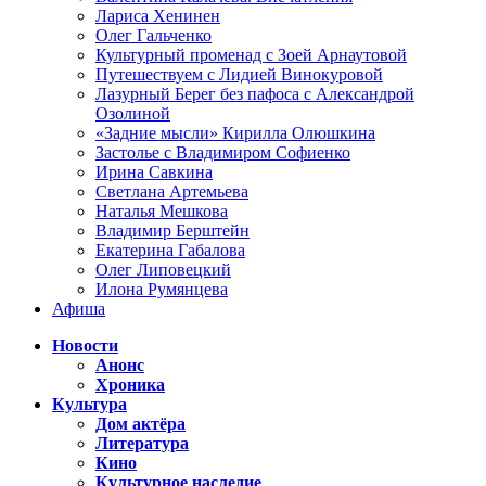
Лариса Хенинен
Олег Гальченко
Культурный променад с Зоей Арнаутовой
Путешествуем с Лидией Винокуровой
Лазурный Берег без пафоса с Александрой
Озолиной
«Задние мысли» Кирилла Олюшкина
Застолье с Владимиром Софиенко
Ирина Савкина
Светлана Артемьева
Наталья Мешкова
Владимир Берштейн
Екатерина Габалова
Олег Липовецкий
Илона Румянцева
Афиша
Новости
Анонс
Хроника
Культура
Дом актёра
Литература
Кино
Культурное наследие