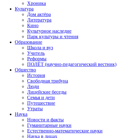
Хроника
Культура
Дом актёра
Литература
Кино
Культурное наследие
Парк культуры и чтения
Образование
Школа и вуз
Учитель
Реформы
ПОЛЁТ (научно-педагогический вестник)
Общество
История
Свободная трибуна
Люди
Лицейские беседы
Семья и дети
Путешествие
Утраты
Наука
Новости и факты
Гуманитарные науки
Естественно-математические науки
Наука в лицах