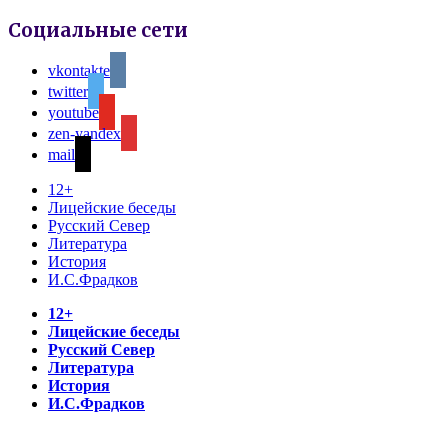
Социальные сети
vkontakte
twitter
youtube
zen-yandex
mail
12+
Лицейские беседы
Русский Север
Литература
История
И.С.Фрадков
12+
Лицейские беседы
Русский Север
Литература
История
И.С.Фрадков