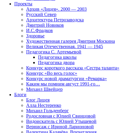
Проекты
Архив «Лицея». 2000 — 2003
Русский Север
Архитектура Петрозаводска
Дмитрий Новиков
И.С.Фрадков
Здоровье
Художественная галерея Дмитрия Москина
Великая Отечественная. 1941 — 1945
Педагогика С. Артемьевой
Педагогика школы
Педагогика двора
Конкурс короткого рассказа «Сестра таланта»
Конкурс «Во весь голос»
Конкурс новой драматургии «Ремарка»
Каким мы помним август 1991-го…
Михаил Швейцер
Блоги
Блог Лицея
Алла Нестеренко
Михаил Гольденберг
Родословная с Юлией Свинцовой
Видоискатель с Юлией Утышевой
Вернисаж с Ириной Ларионовой
Валентина Калачёва. Впечатления