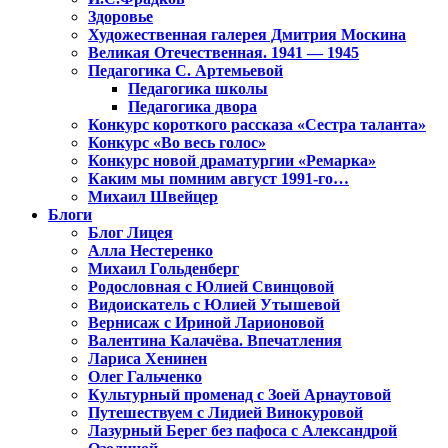
Здоровье
Художественная галерея Дмитрия Москина
Великая Отечественная. 1941 — 1945
Педагогика С. Артемьевой
Педагогика школы
Педагогика двора
Конкурс короткого рассказа «Сестра таланта»
Конкурс «Во весь голос»
Конкурс новой драматургии «Ремарка»
Каким мы помним август 1991-го…
Михаил Швейцер
Блоги
Блог Лицея
Алла Нестеренко
Михаил Гольденберг
Родословная с Юлией Свинцовой
Видоискатель с Юлией Утышевой
Вернисаж с Ириной Ларионовой
Валентина Калачёва. Впечатления
Лариса Хенинен
Олег Гальченко
Культурный променад с Зоей Арнаутовой
Путешествуем с Лидией Винокуровой
Лазурный Берег без пафоса с Александрой