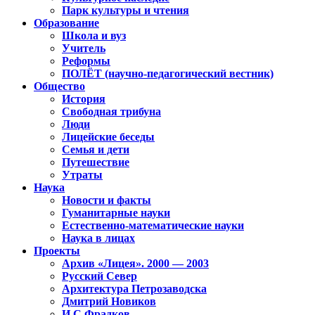
Парк культуры и чтения
Образование
Школа и вуз
Учитель
Реформы
ПОЛЁТ (научно-педагогический вестник)
Общество
История
Свободная трибуна
Люди
Лицейские беседы
Семья и дети
Путешествие
Утраты
Наука
Новости и факты
Гуманитарные науки
Естественно-математические науки
Наука в лицах
Проекты
Архив «Лицея». 2000 — 2003
Русский Север
Архитектура Петрозаводска
Дмитрий Новиков
И.С.Фрадков