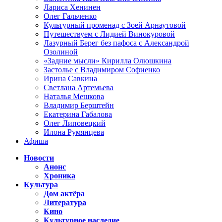
Лариса Хенинен
Олег Гальченко
Культурный променад с Зоей Арнаутовой
Путешествуем с Лидией Винокуровой
Лазурный Берег без пафоса с Александрой
Озолиной
«Задние мысли» Кирилла Олюшкина
Застолье с Владимиром Софиенко
Ирина Савкина
Светлана Артемьева
Наталья Мешкова
Владимир Берштейн
Екатерина Габалова
Олег Липовецкий
Илона Румянцева
Афиша
Новости
Анонс
Хроника
Культура
Дом актёра
Литература
Кино
Культурное наследие