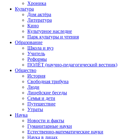
Хроника
Культура
Дом актёра
Литература
Кино
Культурное наследие
Парк культуры и чтения
Образование
Школа и вуз
Учитель
Реформы
ПОЛЁТ (научно-педагогический вестник)
Общество
История
Свободная трибуна
Люди
Лицейские беседы
Семья и дети
Путешествие
Утраты
Наука
Новости и факты
Гуманитарные науки
Естественно-математические науки
Наука в лицах