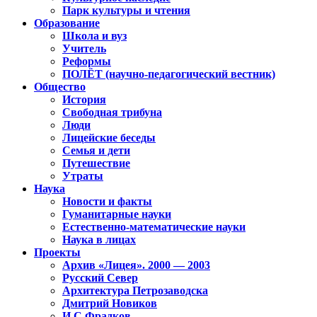
Парк культуры и чтения
Образование
Школа и вуз
Учитель
Реформы
ПОЛЁТ (научно-педагогический вестник)
Общество
История
Свободная трибуна
Люди
Лицейские беседы
Семья и дети
Путешествие
Утраты
Наука
Новости и факты
Гуманитарные науки
Естественно-математические науки
Наука в лицах
Проекты
Архив «Лицея». 2000 — 2003
Русский Север
Архитектура Петрозаводска
Дмитрий Новиков
И.С.Фрадков