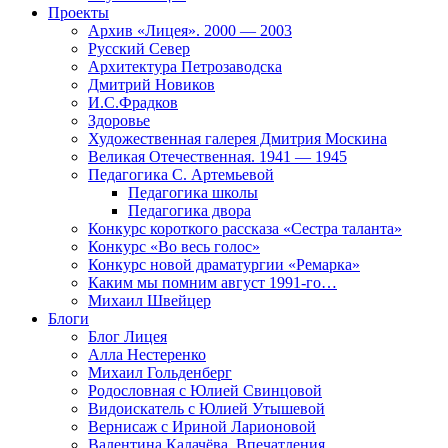
Проекты
Архив «Лицея». 2000 — 2003
Русский Север
Архитектура Петрозаводска
Дмитрий Новиков
И.С.Фрадков
Здоровье
Художественная галерея Дмитрия Москина
Великая Отечественная. 1941 — 1945
Педагогика С. Артемьевой
Педагогика школы
Педагогика двора
Конкурс короткого рассказа «Сестра таланта»
Конкурс «Во весь голос»
Конкурс новой драматургии «Ремарка»
Каким мы помним август 1991-го…
Михаил Швейцер
Блоги
Блог Лицея
Алла Нестеренко
Михаил Гольденберг
Родословная с Юлией Свинцовой
Видоискатель с Юлией Утышевой
Вернисаж с Ириной Ларионовой
Валентина Калачёва. Впечатления