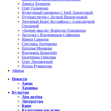
Лариса Хенинен
Олег Гальченко
Культурный променад с Зоей Арнаутовой
Путешествуем с Лидией Винокуровой
Лазурный Берег без пафоса с Александрой
Озолиной
«Задние мысли» Кирилла Олюшкина
Застолье с Владимиром Софиенко
Ирина Савкина
Светлана Артемьева
Наталья Мешкова
Владимир Берштейн
Екатерина Габалова
Олег Липовецкий
Илона Румянцева
Афиша
Новости
Анонс
Хроника
Культура
Дом актёра
Литература
Кино
Культурное наследие