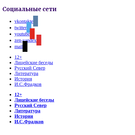
Социальные сети
vkontakte
twitter
youtube
zen-yandex
mail
12+
Лицейские беседы
Русский Север
Литература
История
И.С.Фрадков
12+
Лицейские беседы
Русский Север
Литература
История
И.С.Фрадков