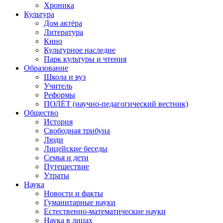
Хроника
Культура
Дом актёра
Литература
Кино
Культурное наследие
Парк культуры и чтения
Образование
Школа и вуз
Учитель
Реформы
ПОЛЁТ (научно-педагогический вестник)
Общество
История
Свободная трибуна
Люди
Лицейские беседы
Семья и дети
Путешествие
Утраты
Наука
Новости и факты
Гуманитарные науки
Естественно-математические науки
Наука в лицах