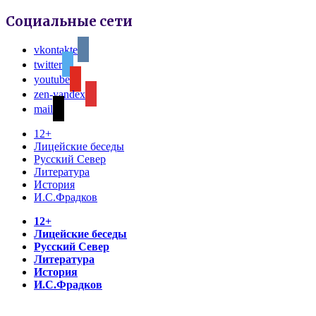
Социальные сети
vkontakte
twitter
youtube
zen-yandex
mail
12+
Лицейские беседы
Русский Север
Литература
История
И.С.Фрадков
12+
Лицейские беседы
Русский Север
Литература
История
И.С.Фрадков