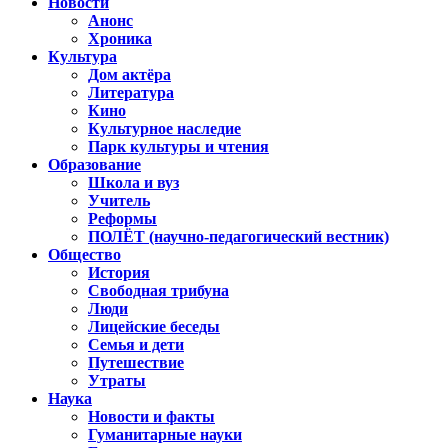
Новости
Анонс
Хроника
Культура
Дом актёра
Литература
Кино
Культурное наследие
Парк культуры и чтения
Образование
Школа и вуз
Учитель
Реформы
ПОЛЁТ (научно-педагогический вестник)
Общество
История
Свободная трибуна
Люди
Лицейские беседы
Семья и дети
Путешествие
Утраты
Наука
Новости и факты
Гуманитарные науки