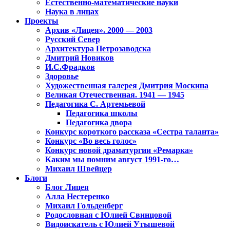
Естественно-математические науки
Наука в лицах
Проекты
Архив «Лицея». 2000 — 2003
Русский Север
Архитектура Петрозаводска
Дмитрий Новиков
И.С.Фрадков
Здоровье
Художественная галерея Дмитрия Москина
Великая Отечественная. 1941 — 1945
Педагогика С. Артемьевой
Педагогика школы
Педагогика двора
Конкурс короткого рассказа «Сестра таланта»
Конкурс «Во весь голос»
Конкурс новой драматургии «Ремарка»
Каким мы помним август 1991-го…
Михаил Швейцер
Блоги
Блог Лицея
Алла Нестеренко
Михаил Гольденберг
Родословная с Юлией Свинцовой
Видоискатель с Юлией Утышевой