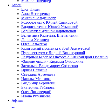
Михаил Швейцер
Блоги
Блог Лицея
Алла Нестеренко
Михаил Гольденберг
Родословная с Юлией Свинцовой
Видоискатель с Юлией Утышевой
Вернисаж с Ириной Ларионовой
Валентина Калачёва. Впечатления
Лариса Хенинен
Олег Гальченко
Культурный променад с Зоей Арнаутовой
Путешествуем с Лидией Винокуровой
Лазурный Берег без пафоса с Александрой Озолино
«Задние мысли» Кирилла Олюшкина
Застолье с Владимиром Софиенко
Ирина Савкина
Светлана Артемьева
Наталья Мешкова
Владимир Берштейн
Екатерина Габалова
Олег Липовецкий
Илона Румянцева
Афиша