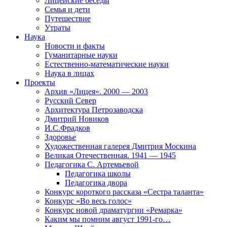
Лицейские беседы
Семья и дети
Путешествие
Утраты
Наука
Новости и факты
Гуманитарные науки
Естественно-математические науки
Наука в лицах
Проекты
Архив «Лицея». 2000 — 2003
Русский Север
Архитектура Петрозаводска
Дмитрий Новиков
И.С.Фрадков
Здоровье
Художественная галерея Дмитрия Москина
Великая Отечественная. 1941 — 1945
Педагогика С. Артемьевой
Педагогика школы
Педагогика двора
Конкурс короткого рассказа «Сестра таланта»
Конкурс «Во весь голос»
Конкурс новой драматургии «Ремарка»
Каким мы помним август 1991-го…