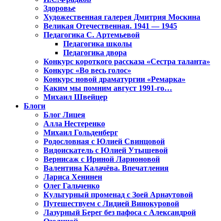
Здоровье
Художественная галерея Дмитрия Москина
Великая Отечественная. 1941 — 1945
Педагогика С. Артемьевой
Педагогика школы
Педагогика двора
Конкурс короткого рассказа «Сестра таланта»
Конкурс «Во весь голос»
Конкурс новой драматургии «Ремарка»
Каким мы помним август 1991-го…
Михаил Швейцер
Блоги
Блог Лицея
Алла Нестеренко
Михаил Гольденберг
Родословная с Юлией Свинцовой
Видоискатель с Юлией Утышевой
Вернисаж с Ириной Ларионовой
Валентина Калачёва. Впечатления
Лариса Хенинен
Олег Гальченко
Культурный променад с Зоей Арнаутовой
Путешествуем с Лидией Винокуровой
Лазурный Берег без пафоса с Александрой