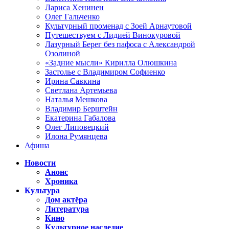
Лариса Хенинен
Олег Гальченко
Культурный променад с Зоей Арнаутовой
Путешествуем с Лидией Винокуровой
Лазурный Берег без пафоса с Александрой
Озолиной
«Задние мысли» Кирилла Олюшкина
Застолье с Владимиром Софиенко
Ирина Савкина
Светлана Артемьева
Наталья Мешкова
Владимир Берштейн
Екатерина Габалова
Олег Липовецкий
Илона Румянцева
Афиша
Новости
Анонс
Хроника
Культура
Дом актёра
Литература
Кино
Культурное наследие