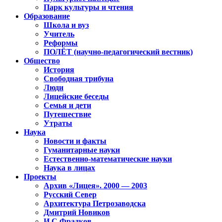
Парк культуры и чтения
Образование
Школа и вуз
Учитель
Реформы
ПОЛЁТ (научно-педагогический вестник)
Общество
История
Свободная трибуна
Люди
Лицейские беседы
Семья и дети
Путешествие
Утраты
Наука
Новости и факты
Гуманитарные науки
Естественно-математические науки
Наука в лицах
Проекты
Архив «Лицея». 2000 — 2003
Русский Север
Архитектура Петрозаводска
Дмитрий Новиков
И.С.Фрадков