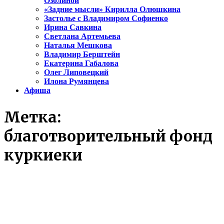
Озолиной
«Задние мысли» Кирилла Олюшкина
Застолье с Владимиром Софиенко
Ирина Савкина
Светлана Артемьева
Наталья Мешкова
Владимир Берштейн
Екатерина Габалова
Олег Липовецкий
Илона Румянцева
Афиша
Метка:
благотворительный фонд
куркиеки