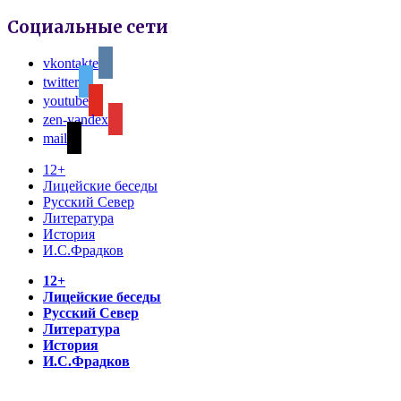
Социальные сети
vkontakte
twitter
youtube
zen-yandex
mail
12+
Лицейские беседы
Русский Север
Литература
История
И.С.Фрадков
12+
Лицейские беседы
Русский Север
Литература
История
И.С.Фрадков