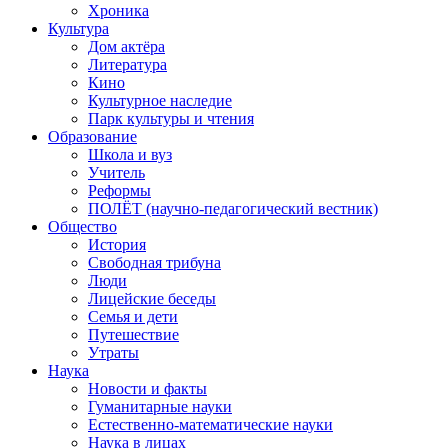
Хроника
Культура
Дом актёра
Литература
Кино
Культурное наследие
Парк культуры и чтения
Образование
Школа и вуз
Учитель
Реформы
ПОЛЁТ (научно-педагогический вестник)
Общество
История
Свободная трибуна
Люди
Лицейские беседы
Семья и дети
Путешествие
Утраты
Наука
Новости и факты
Гуманитарные науки
Естественно-математические науки
Наука в лицах