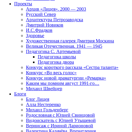
Проекты
Архив «Лицея». 2000 — 2003
Русский Север
Архитектура Петрозаводска
Дмитрий Новиков
И.С.Фрадков
Здоровье
Художественная галерея Дмитрия Москина
Великая Отечественная. 1941 — 1945
Педагогика С. Артемьевой
Педагогика школы
Педагогика двора
Конкурс короткого рассказа «Сестра таланта»
Конкурс «Во весь голос»
Конкурс новой драматургии «Ремарка»
Каким мы помним август 1991-го…
Михаил Швейцер
Блоги
Блог Лицея
Алла Нестеренко
Михаил Гольденберг
Родословная с Юлией Свинцовой
Видоискатель с Юлией Утышевой
Вернисаж с Ириной Ларионовой
Валентина Калачёва. Впечатления