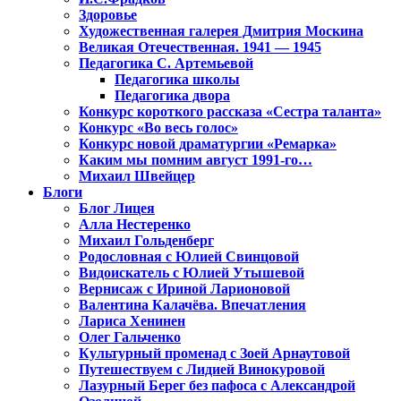
Здоровье
Художественная галерея Дмитрия Москина
Великая Отечественная. 1941 — 1945
Педагогика С. Артемьевой
Педагогика школы
Педагогика двора
Конкурс короткого рассказа «Сестра таланта»
Конкурс «Во весь голос»
Конкурс новой драматургии «Ремарка»
Каким мы помним август 1991-го…
Михаил Швейцер
Блоги
Блог Лицея
Алла Нестеренко
Михаил Гольденберг
Родословная с Юлией Свинцовой
Видоискатель с Юлией Утышевой
Вернисаж с Ириной Ларионовой
Валентина Калачёва. Впечатления
Лариса Хенинен
Олег Гальченко
Культурный променад с Зоей Арнаутовой
Путешествуем с Лидией Винокуровой
Лазурный Берег без пафоса с Александрой