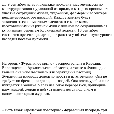
До 9 сентября на арт-площадке проходят мастер-классы по
конструированию журавлиной изгороди, в которых принимают
участие сотрудники музеев, художники, фермеры и волонтеры
некоммерческих организаций. Каждое занятие будет
заканчиваться совместным чаепитием с калитками,
изготовленными из ржаной муки с пшеном по сохранившимся
кулинарным рецептам Куркиекской волости. 10 сентября
состоится презентация арт-пространства у объектов культурного
наследия поселка Куркиеки.
Изгородь «Журавлиное крыло» распространена в Карелии,
Вологодской и Архангельской областях, а также в Финляндии.
Раньше она использовалась для ограждения пастбищ.
Журавлиная изгородь довольно проста в изготовлении. Она не
требует ни бревен, ни досок, ни гвоздей. Она очень удобна и не
нуждается в калитке. Через нее легко перебраться, приподняв
пару жердей. Жерди в ней устанавливаются под углом и
напоминают крыло журавля.
– Есть такая карельская поговорка: «Журавлиная изгородь три