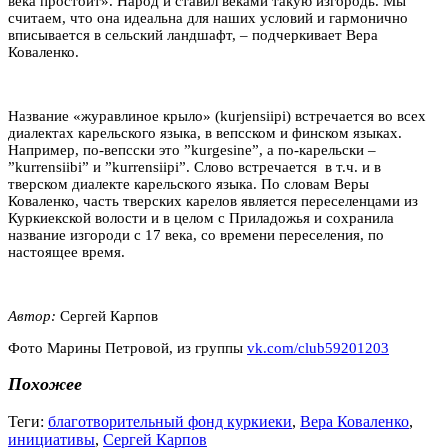
века простоит». Народ и ставил веками такую изгородь. Мы
считаем, что она идеальна для наших условий и гармонично
вписывается в сельский ландшафт, – подчеркивает Вера
Коваленко.
Название «журавлиное крыло» (kurjensiipi) встречается во всех
диалектах карельского языка, в вепсском и финском языках.
Например, по-вепсски это ”kurgesine”, а по-карельски –
”kurrensiibi” и ”kurrensiipi”. Слово встречается в т.ч. и в
тверском диалекте карельского языка. По словам Веры
Коваленко, часть тверских карелов является переселенцами из
Куркиекской волости и в целом с Приладожья и сохранила
название изгороди с 17 века, со времени переселения, по
настоящее время.
Автор:
Сергей Карпов
Фото Марины Петровой, из группы
vk.com/club59201203
Похожее
Теги:
благотворительный фонд куркиеки
,
Вера Коваленко
,
инициативы
,
Сергей Карпов