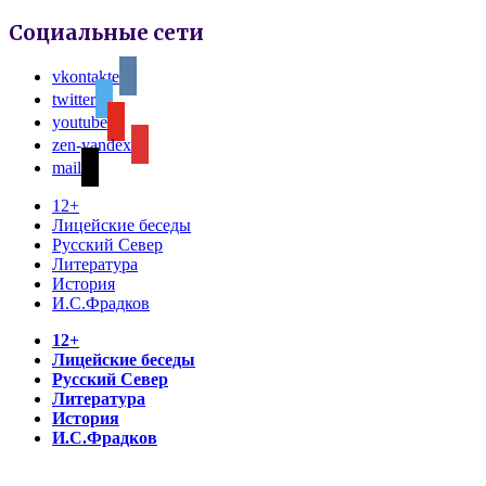
Социальные сети
vkontakte
twitter
youtube
zen-yandex
mail
12+
Лицейские беседы
Русский Север
Литература
История
И.С.Фрадков
12+
Лицейские беседы
Русский Север
Литература
История
И.С.Фрадков