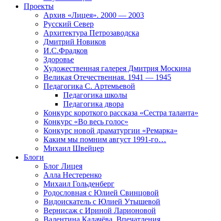
Проекты
Архив «Лицея». 2000 — 2003
Русский Север
Архитектура Петрозаводска
Дмитрий Новиков
И.С.Фрадков
Здоровье
Художественная галерея Дмитрия Москина
Великая Отечественная. 1941 — 1945
Педагогика С. Артемьевой
Педагогика школы
Педагогика двора
Конкурс короткого рассказа «Сестра таланта»
Конкурс «Во весь голос»
Конкурс новой драматургии «Ремарка»
Каким мы помним август 1991-го…
Михаил Швейцер
Блоги
Блог Лицея
Алла Нестеренко
Михаил Гольденберг
Родословная с Юлией Свинцовой
Видоискатель с Юлией Утышевой
Вернисаж с Ириной Ларионовой
Валентина Калачёва. Впечатления