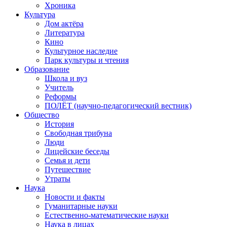
Хроника
Культура
Дом актёра
Литература
Кино
Культурное наследие
Парк культуры и чтения
Образование
Школа и вуз
Учитель
Реформы
ПОЛЁТ (научно-педагогический вестник)
Общество
История
Свободная трибуна
Люди
Лицейские беседы
Семья и дети
Путешествие
Утраты
Наука
Новости и факты
Гуманитарные науки
Естественно-математические науки
Наука в лицах