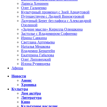
Лариса Хенинен
Олег Гальченко
Культурный променад с Зоей Арнаутовой
Путешествуем с Лидией Винокуровой
Лазурный Берег без пафоса с Александрой
Озолиной
«Задние мысли» Кирилла Олюшкина
Застолье с Владимиром Софиенко
Ирина Савкина
Светлана Артемьева
Наталья Мешкова
Владимир Берштейн
Екатерина Габалова
Олег Липовецкий
Илона Румянцева
Афиша
Новости
Анонс
Хроника
Культура
Дом актёра
Литература
Кино
Культурное наследие