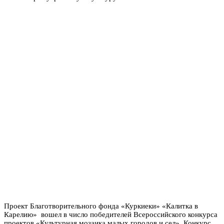
Проект Благотворительного фонда «Куркиеки» «Калитка в
Карелию» вошел в число победителей Всероссийского конкурса
проектов «Культурная мозаика малых городов и сел». Конкурс