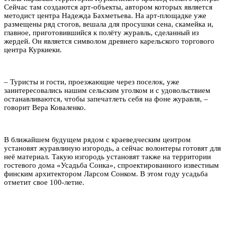
Сейчас там создаются арт-объекты, автором которых является
методист центра Надежда Бахметьева. На арт-площадке уже
размещены ряд стогов, вешала для просушки сена, скамейка и,
главное, приготовившийся к полёту журавль, сделанный из
жердей. Он является символом древнего карельского торгового
центра Куркиеки.
– Туристы и гости, проезжающие через поселок, уже
заинтересовались нашим сельским уголком и с удовольствием
останавливаются, чтобы запечатлеть себя на фоне журавля, –
говорит Вера Коваленко.
В ближайшем будущем рядом с краеведческим центром
установят журавлиную изгородь, а сейчас волонтеры готовят для
неё материал. Такую изгородь установят также на территории
гостевого дома «Усадьба Сонка», спроектированного известным
финским архитектором Ларсом Сонком. В этом году усадьба
отметит свое 100-летие.