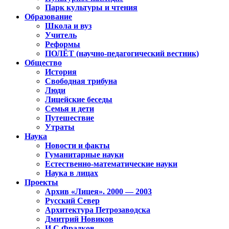
Парк культуры и чтения
Образование
Школа и вуз
Учитель
Реформы
ПОЛЁТ (научно-педагогический вестник)
Общество
История
Свободная трибуна
Люди
Лицейские беседы
Семья и дети
Путешествие
Утраты
Наука
Новости и факты
Гуманитарные науки
Естественно-математические науки
Наука в лицах
Проекты
Архив «Лицея». 2000 — 2003
Русский Север
Архитектура Петрозаводска
Дмитрий Новиков
И.С.Фрадков