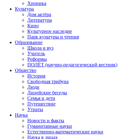
Хроника
Культура
Дом актёра
Литература
Кино
Культурное наследие
Парк культуры и чтения
Образование
Школа и вуз
Учитель
Реформы
ПОЛЁТ (научно-педагогический вестник)
Общество
История
Свободная трибуна
Люди
Лицейские беседы
Семья и дети
Путешествие
Утраты
Наука
Новости и факты
Гуманитарные науки
Естественно-математические науки
Наука в лицах