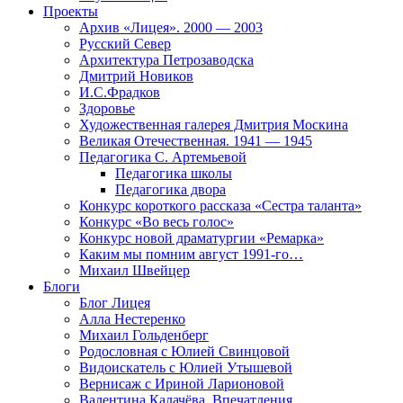
Проекты
Архив «Лицея». 2000 — 2003
Русский Север
Архитектура Петрозаводска
Дмитрий Новиков
И.С.Фрадков
Здоровье
Художественная галерея Дмитрия Москина
Великая Отечественная. 1941 — 1945
Педагогика С. Артемьевой
Педагогика школы
Педагогика двора
Конкурс короткого рассказа «Сестра таланта»
Конкурс «Во весь голос»
Конкурс новой драматургии «Ремарка»
Каким мы помним август 1991-го…
Михаил Швейцер
Блоги
Блог Лицея
Алла Нестеренко
Михаил Гольденберг
Родословная с Юлией Свинцовой
Видоискатель с Юлией Утышевой
Вернисаж с Ириной Ларионовой
Валентина Калачёва. Впечатления