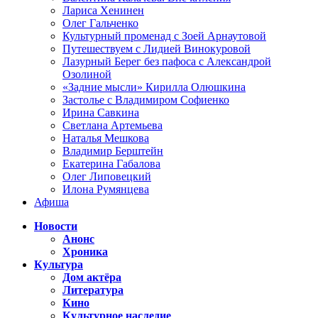
Лариса Хенинен
Олег Гальченко
Культурный променад с Зоей Арнаутовой
Путешествуем с Лидией Винокуровой
Лазурный Берег без пафоса с Александрой
Озолиной
«Задние мысли» Кирилла Олюшкина
Застолье с Владимиром Софиенко
Ирина Савкина
Светлана Артемьева
Наталья Мешкова
Владимир Берштейн
Екатерина Габалова
Олег Липовецкий
Илона Румянцева
Афиша
Новости
Анонс
Хроника
Культура
Дом актёра
Литература
Кино
Культурное наследие