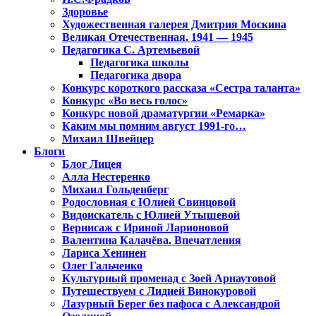
Здоровье
Художественная галерея Дмитрия Москина
Великая Отечественная. 1941 — 1945
Педагогика С. Артемьевой
Педагогика школы
Педагогика двора
Конкурс короткого рассказа «Сестра таланта»
Конкурс «Во весь голос»
Конкурс новой драматургии «Ремарка»
Каким мы помним август 1991-го…
Михаил Швейцер
Блоги
Блог Лицея
Алла Нестеренко
Михаил Гольденберг
Родословная с Юлией Свинцовой
Видоискатель с Юлией Утышевой
Вернисаж с Ириной Ларионовой
Валентина Калачёва. Впечатления
Лариса Хенинен
Олег Гальченко
Культурный променад с Зоей Арнаутовой
Путешествуем с Лидией Винокуровой
Лазурный Берег без пафоса с Александрой