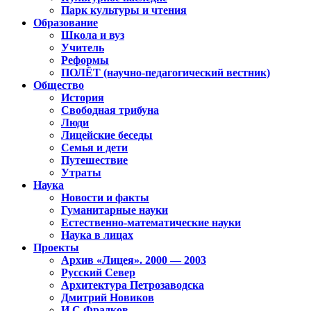
Парк культуры и чтения
Образование
Школа и вуз
Учитель
Реформы
ПОЛЁТ (научно-педагогический вестник)
Общество
История
Свободная трибуна
Люди
Лицейские беседы
Семья и дети
Путешествие
Утраты
Наука
Новости и факты
Гуманитарные науки
Естественно-математические науки
Наука в лицах
Проекты
Архив «Лицея». 2000 — 2003
Русский Север
Архитектура Петрозаводска
Дмитрий Новиков
И.С.Фрадков