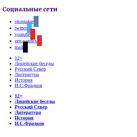
Социальные сети
vkontakte
twitter
youtube
zen-yandex
mail
12+
Лицейские беседы
Русский Север
Литература
История
И.С.Фрадков
12+
Лицейские беседы
Русский Север
Литература
История
И.С.Фрадков