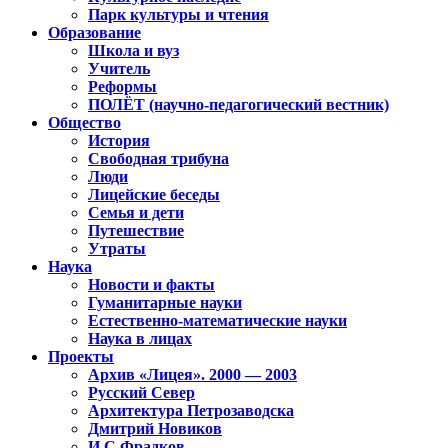
Парк культуры и чтения
Образование
Школа и вуз
Учитель
Реформы
ПОЛЁТ (научно-педагогический вестник)
Общество
История
Свободная трибуна
Люди
Лицейские беседы
Семья и дети
Путешествие
Утраты
Наука
Новости и факты
Гуманитарные науки
Естественно-математические науки
Наука в лицах
Проекты
Архив «Лицея». 2000 — 2003
Русский Север
Архитектура Петрозаводска
Дмитрий Новиков
И.С.Фрадков