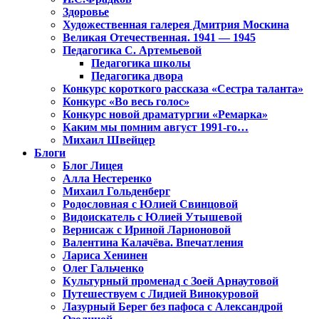
Здоровье
Художественная галерея Дмитрия Москина
Великая Отечественная. 1941 — 1945
Педагогика С. Артемьевой
Педагогика школы
Педагогика двора
Конкурс короткого рассказа «Сестра таланта»
Конкурс «Во весь голос»
Конкурс новой драматургии «Ремарка»
Каким мы помним август 1991-го…
Михаил Швейцер
Блоги
Блог Лицея
Алла Нестеренко
Михаил Гольденберг
Родословная с Юлией Свинцовой
Видоискатель с Юлией Утышевой
Вернисаж с Ириной Ларионовой
Валентина Калачёва. Впечатления
Лариса Хенинен
Олег Гальченко
Культурный променад с Зоей Арнаутовой
Путешествуем с Лидией Винокуровой
Лазурный Берег без пафоса с Александрой