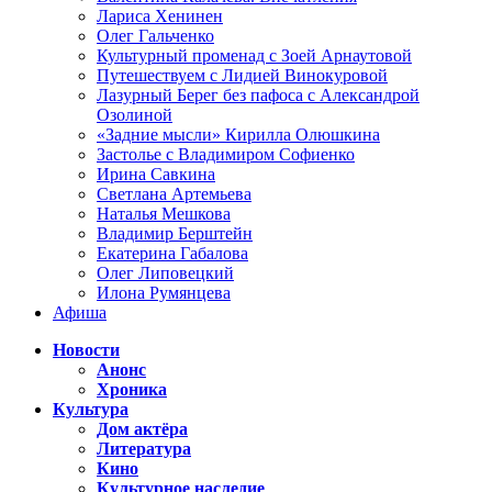
Лариса Хенинен
Олег Гальченко
Культурный променад с Зоей Арнаутовой
Путешествуем с Лидией Винокуровой
Лазурный Берег без пафоса с Александрой
Озолиной
«Задние мысли» Кирилла Олюшкина
Застолье с Владимиром Софиенко
Ирина Савкина
Светлана Артемьева
Наталья Мешкова
Владимир Берштейн
Екатерина Габалова
Олег Липовецкий
Илона Румянцева
Афиша
Новости
Анонс
Хроника
Культура
Дом актёра
Литература
Кино
Культурное наследие