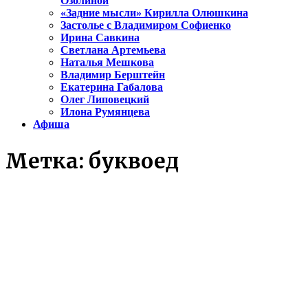
Озолиной
«Задние мысли» Кирилла Олюшкина
Застолье с Владимиром Софиенко
Ирина Савкина
Светлана Артемьева
Наталья Мешкова
Владимир Берштейн
Екатерина Габалова
Олег Липовецкий
Илона Румянцева
Афиша
Метка:
буквоед