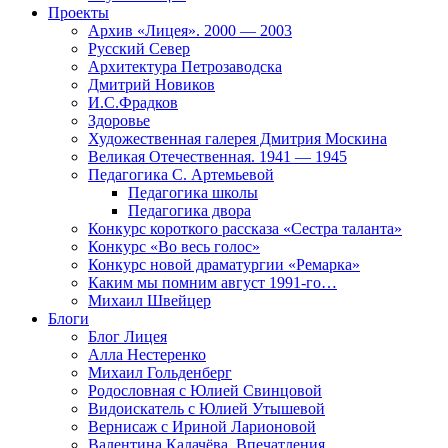
Проекты
Архив «Лицея». 2000 — 2003
Русский Север
Архитектура Петрозаводска
Дмитрий Новиков
И.С.Фрадков
Здоровье
Художественная галерея Дмитрия Москина
Великая Отечественная. 1941 — 1945
Педагогика С. Артемьевой
Педагогика школы
Педагогика двора
Конкурс короткого рассказа «Сестра таланта»
Конкурс «Во весь голос»
Конкурс новой драматургии «Ремарка»
Каким мы помним август 1991-го…
Михаил Швейцер
Блоги
Блог Лицея
Алла Нестеренко
Михаил Гольденберг
Родословная с Юлией Свинцовой
Видоискатель с Юлией Утышевой
Вернисаж с Ириной Ларионовой
Валентина Калачёва. Впечатления