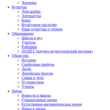
Хроника
Культура
Дом актёра
Литература
Кино
Культурное наследие
Парк культуры и чтения
Образование
Школа и вуз
Учитель
Реформы
ПОЛЁТ (научно-педагогический вестник)
Общество
История
Свободная трибуна
Люди
Лицейские беседы
Семья и дети
Путешествие
Утраты
Наука
Новости и факты
Гуманитарные науки
Естественно-математические науки
Наука в лицах