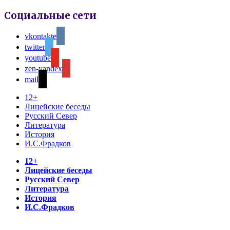
Социальные сети
vkontakte
twitter
youtube
zen-yandex
mail
12+
Лицейские беседы
Русский Север
Литература
История
И.С.Фрадков
12+
Лицейские беседы
Русский Север
Литература
История
И.С.Фрадков