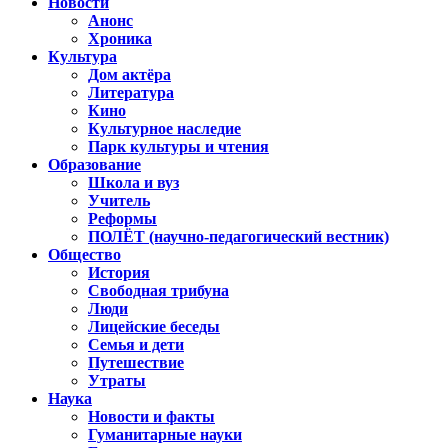
Новости
Анонс
Хроника
Культура
Дом актёра
Литература
Кино
Культурное наследие
Парк культуры и чтения
Образование
Школа и вуз
Учитель
Реформы
ПОЛЁТ (научно-педагогический вестник)
Общество
История
Свободная трибуна
Люди
Лицейские беседы
Семья и дети
Путешествие
Утраты
Наука
Новости и факты
Гуманитарные науки