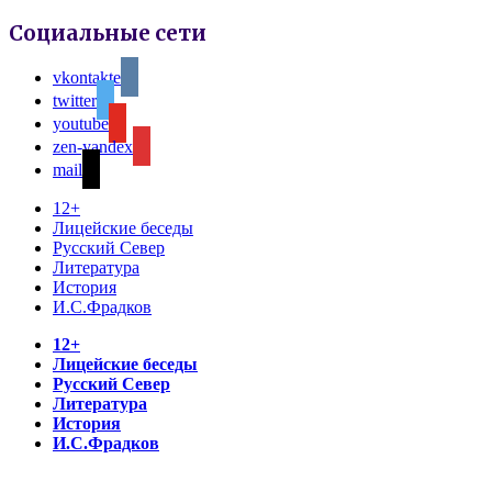
Социальные сети
vkontakte
twitter
youtube
zen-yandex
mail
12+
Лицейские беседы
Русский Север
Литература
История
И.С.Фрадков
12+
Лицейские беседы
Русский Север
Литература
История
И.С.Фрадков