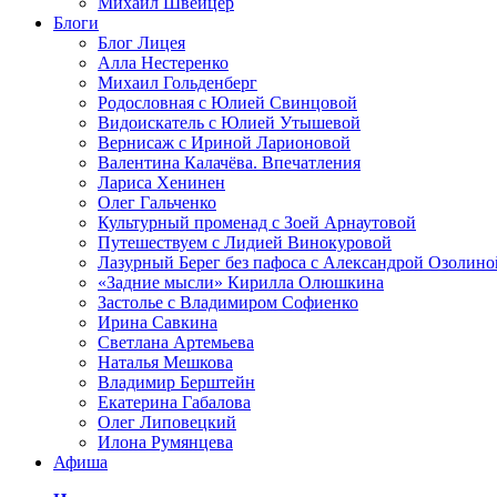
Михаил Швейцер
Блоги
Блог Лицея
Алла Нестеренко
Михаил Гольденберг
Родословная с Юлией Свинцовой
Видоискатель с Юлией Утышевой
Вернисаж с Ириной Ларионовой
Валентина Калачёва. Впечатления
Лариса Хенинен
Олег Гальченко
Культурный променад с Зоей Арнаутовой
Путешествуем с Лидией Винокуровой
Лазурный Берег без пафоса с Александрой Озолино
«Задние мысли» Кирилла Олюшкина
Застолье с Владимиром Софиенко
Ирина Савкина
Светлана Артемьева
Наталья Мешкова
Владимир Берштейн
Екатерина Габалова
Олег Липовецкий
Илона Румянцева
Афиша