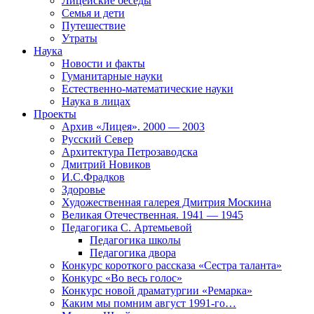
Лицейские беседы
Семья и дети
Путешествие
Утраты
Наука
Новости и факты
Гуманитарные науки
Естественно-математические науки
Наука в лицах
Проекты
Архив «Лицея». 2000 — 2003
Русский Север
Архитектура Петрозаводска
Дмитрий Новиков
И.С.Фрадков
Здоровье
Художественная галерея Дмитрия Москина
Великая Отечественная. 1941 — 1945
Педагогика С. Артемьевой
Педагогика школы
Педагогика двора
Конкурс короткого рассказа «Сестра таланта»
Конкурс «Во весь голос»
Конкурс новой драматургии «Ремарка»
Каким мы помним август 1991-го…