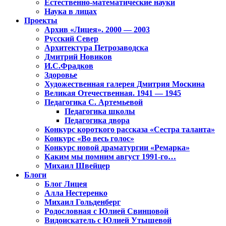
Естественно-математические науки
Наука в лицах
Проекты
Архив «Лицея». 2000 — 2003
Русский Север
Архитектура Петрозаводска
Дмитрий Новиков
И.С.Фрадков
Здоровье
Художественная галерея Дмитрия Москина
Великая Отечественная. 1941 — 1945
Педагогика С. Артемьевой
Педагогика школы
Педагогика двора
Конкурс короткого рассказа «Сестра таланта»
Конкурс «Во весь голос»
Конкурс новой драматургии «Ремарка»
Каким мы помним август 1991-го…
Михаил Швейцер
Блоги
Блог Лицея
Алла Нестеренко
Михаил Гольденберг
Родословная с Юлией Свинцовой
Видоискатель с Юлией Утышевой