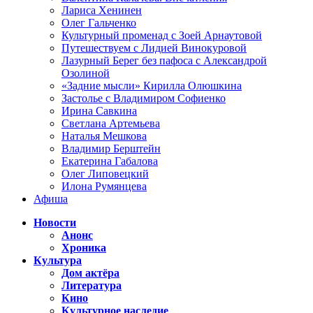
Лариса Хенинен
Олег Гальченко
Культурный променад с Зоей Арнаутовой
Путешествуем с Лидией Винокуровой
Лазурный Берег без пафоса с Александрой
Озолиной
«Задние мысли» Кирилла Олюшкина
Застолье с Владимиром Софиенко
Ирина Савкина
Светлана Артемьева
Наталья Мешкова
Владимир Берштейн
Екатерина Габалова
Олег Липовецкий
Илона Румянцева
Афиша
Новости
Анонс
Хроника
Культура
Дом актёра
Литература
Кино
Культурное наследие