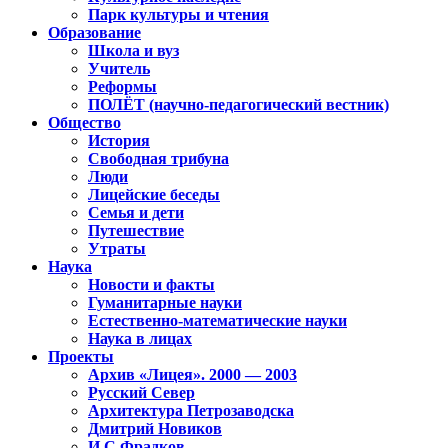
Парк культуры и чтения
Образование
Школа и вуз
Учитель
Реформы
ПОЛЁТ (научно-педагогический вестник)
Общество
История
Свободная трибуна
Люди
Лицейские беседы
Семья и дети
Путешествие
Утраты
Наука
Новости и факты
Гуманитарные науки
Естественно-математические науки
Наука в лицах
Проекты
Архив «Лицея». 2000 — 2003
Русский Север
Архитектура Петрозаводска
Дмитрий Новиков
И.С.Фрадков