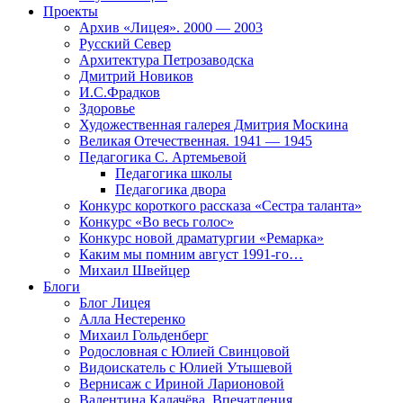
Проекты
Архив «Лицея». 2000 — 2003
Русский Север
Архитектура Петрозаводска
Дмитрий Новиков
И.С.Фрадков
Здоровье
Художественная галерея Дмитрия Москина
Великая Отечественная. 1941 — 1945
Педагогика С. Артемьевой
Педагогика школы
Педагогика двора
Конкурс короткого рассказа «Сестра таланта»
Конкурс «Во весь голос»
Конкурс новой драматургии «Ремарка»
Каким мы помним август 1991-го…
Михаил Швейцер
Блоги
Блог Лицея
Алла Нестеренко
Михаил Гольденберг
Родословная с Юлией Свинцовой
Видоискатель с Юлией Утышевой
Вернисаж с Ириной Ларионовой
Валентина Калачёва. Впечатления