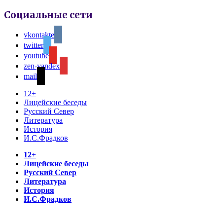
Социальные сети
vkontakte
twitter
youtube
zen-yandex
mail
12+
Лицейские беседы
Русский Север
Литература
История
И.С.Фрадков
12+
Лицейские беседы
Русский Север
Литература
История
И.С.Фрадков