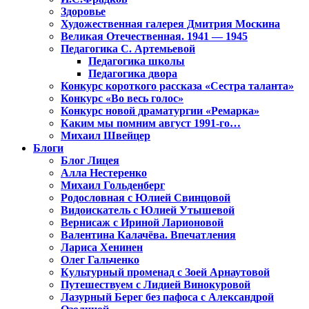
Здоровье
Художественная галерея Дмитрия Москина
Великая Отечественная. 1941 — 1945
Педагогика С. Артемьевой
Педагогика школы
Педагогика двора
Конкурс короткого рассказа «Сестра таланта»
Конкурс «Во весь голос»
Конкурс новой драматургии «Ремарка»
Каким мы помним август 1991-го…
Михаил Швейцер
Блоги
Блог Лицея
Алла Нестеренко
Михаил Гольденберг
Родословная с Юлией Свинцовой
Видоискатель с Юлией Утышевой
Вернисаж с Ириной Ларионовой
Валентина Калачёва. Впечатления
Лариса Хенинен
Олег Гальченко
Культурный променад с Зоей Арнаутовой
Путешествуем с Лидией Винокуровой
Лазурный Берег без пафоса с Александрой