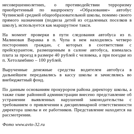
несовершеннолетних, о противодействии терроризму
приобретенный по нацпроекту «Образование» автобус
Чупинской средней общеобразовательной школы, помимо своего
прямого назначения (подвоза детей из отдаленных поселков в
школу), используется как маршрутное такси.
На момент проверки в пути следования автобуса из п.
Малиновая Варакка в п. Чупа в нем находились четверо
посторонних граждан, с которых в соответствии с
прейскурантом, размещенным в салоне автобуса, взималась
плата за проезд в размере 40 рублей с человека, а при поездке из
п. Хетоламбино – 100 рублей.
Вырученные денежные средства водителем автобуса в
дальнейшем передавались в кассу школы и зачислялись во
внебюджетный фонд.
По данным основаниям прокурором района директору школы, а
также главе районной администрации внесено представление об
устранении выявленных нарушений законодательства с
требованием о привлечении к дисциплинарной ответственности
директора школы и ее работников. Представление находится на
рассмотрении.
Фото www.avto-32.ru