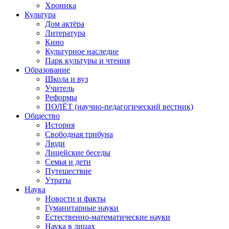
Хроника
Культура
Дом актёра
Литература
Кино
Культурное наследие
Парк культуры и чтения
Образование
Школа и вуз
Учитель
Реформы
ПОЛЁТ (научно-педагогический вестник)
Общество
История
Свободная трибуна
Люди
Лицейские беседы
Семья и дети
Путешествие
Утраты
Наука
Новости и факты
Гуманитарные науки
Естественно-математические науки
Наука в лицах