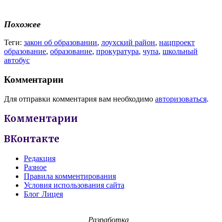
Похожее
Теги:
закон об образовании
,
лоухский район
,
нацпроект
образование
,
образование
,
прокуратура
,
чупа
,
школьный
автобус
Комментарии
Для отправки комментария вам необходимо
авторизоваться
.
Комментарии
ВКонтакте
Редакция
Разное
Правила комментирования
Условия использования сайта
Блог Лицея
Разработка