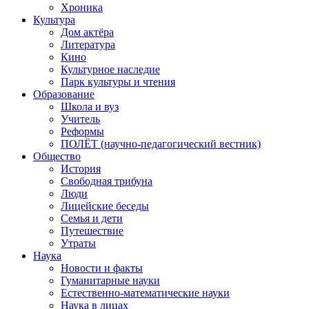
Хроника
Культура
Дом актёра
Литература
Кино
Культурное наследие
Парк культуры и чтения
Образование
Школа и вуз
Учитель
Реформы
ПОЛЁТ (научно-педагогический вестник)
Общество
История
Свободная трибуна
Люди
Лицейские беседы
Семья и дети
Путешествие
Утраты
Наука
Новости и факты
Гуманитарные науки
Естественно-математические науки
Наука в лицах