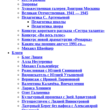
Здоровье
Художественная галерея Дмитрия Москина
Великая Отечественная. 1941 — 1945
Педагогика С. Артемьевой
Педагогика школы
Педагогика двора
Конкурс короткого рассказа «Сестра таланта»
Конкурс «Во весь голос»
Конкурс новой драматургии «Ремарка»
Каким мы помним август 1991-го…
Михаил Швейцер
Блоги
Блог Лицея
Алла Нестеренко
Михаил Гольденберг
Родословная с Юлией Свинцовой
Видоискатель с Юлией Утышевой
Вернисаж с Ириной Ларионовой
Валентина Калачёва. Впечатления
Лариса Хенинен
Олег Гальченко
Культурный променад с Зоей Арнаутовой
Путешествуем с Лидией Винокуровой
Лазурный Берег без пафоса с Александрой