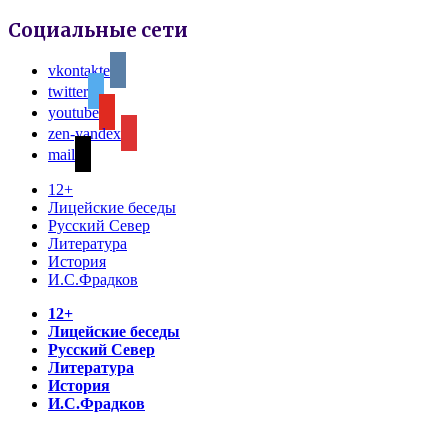
Социальные сети
vkontakte
twitter
youtube
zen-yandex
mail
12+
Лицейские беседы
Русский Север
Литература
История
И.С.Фрадков
12+
Лицейские беседы
Русский Север
Литература
История
И.С.Фрадков