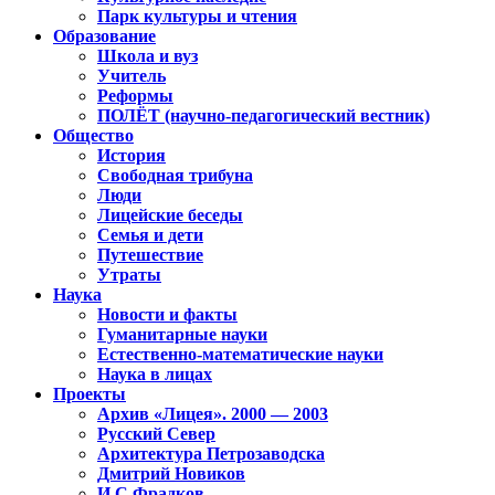
Парк культуры и чтения
Образование
Школа и вуз
Учитель
Реформы
ПОЛЁТ (научно-педагогический вестник)
Общество
История
Свободная трибуна
Люди
Лицейские беседы
Семья и дети
Путешествие
Утраты
Наука
Новости и факты
Гуманитарные науки
Естественно-математические науки
Наука в лицах
Проекты
Архив «Лицея». 2000 — 2003
Русский Север
Архитектура Петрозаводска
Дмитрий Новиков
И.С.Фрадков