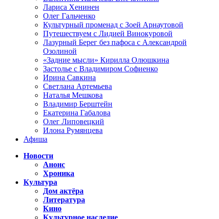
Лариса Хенинен
Олег Гальченко
Культурный променад с Зоей Арнаутовой
Путешествуем с Лидией Винокуровой
Лазурный Берег без пафоса с Александрой
Озолиной
«Задние мысли» Кирилла Олюшкина
Застолье с Владимиром Софиенко
Ирина Савкина
Светлана Артемьева
Наталья Мешкова
Владимир Берштейн
Екатерина Габалова
Олег Липовецкий
Илона Румянцева
Афиша
Новости
Анонс
Хроника
Культура
Дом актёра
Литература
Кино
Культурное наследие