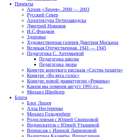
Проекты
Архив «Лицея». 2000 — 2003
Русский Север
Архитектура Петрозаводска
Дмитрий Новиков
И.С.Фрадков
Здоровье
Художественная галерея Дмитрия Москина
Великая Отечественная. 1941 — 1945
Педагогика С. Артемьевой
Педагогика школы
Педагогика двора
Конкурс короткого рассказа «Сестра таланта»
Конкурс «Во весь голос»
Конкурс новой драматургии «Ремарка»
Каким мы помним август 1991-го…
Михаил Швейцер
Блоги
Блог Лицея
Алла Нестеренко
Михаил Гольденберг
Родословная с Юлией Свинцовой
Видоискатель с Юлией Утышевой
Вернисаж с Ириной Ларионовой
Валентина Калачёва. Впечатления