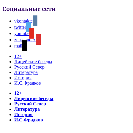
Социальные сети
vkontakte
twitter
youtube
zen-yandex
mail
12+
Лицейские беседы
Русский Север
Литература
История
И.С.Фрадков
12+
Лицейские беседы
Русский Север
Литература
История
И.С.Фрадков