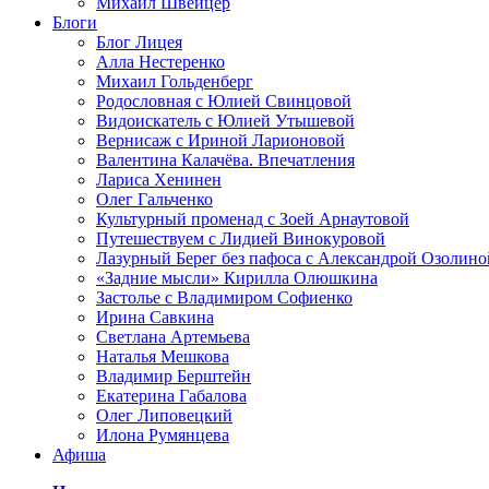
Михаил Швейцер
Блоги
Блог Лицея
Алла Нестеренко
Михаил Гольденберг
Родословная с Юлией Свинцовой
Видоискатель с Юлией Утышевой
Вернисаж с Ириной Ларионовой
Валентина Калачёва. Впечатления
Лариса Хенинен
Олег Гальченко
Культурный променад с Зоей Арнаутовой
Путешествуем с Лидией Винокуровой
Лазурный Берег без пафоса с Александрой Озолино
«Задние мысли» Кирилла Олюшкина
Застолье с Владимиром Софиенко
Ирина Савкина
Светлана Артемьева
Наталья Мешкова
Владимир Берштейн
Екатерина Габалова
Олег Липовецкий
Илона Румянцева
Афиша