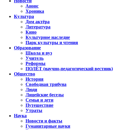
Новости
Анонс
Хроника
Культура
Дом актёра
Литература
Кино
Культурное наследие
Парк культуры и чтения
Образование
Школа и вуз
Учитель
Реформы
ПОЛЁТ (научно-педагогический вестник)
Общество
История
Свободная трибуна
Люди
Лицейские беседы
Семья и дети
Путешествие
Утраты
Наука
Новости и факты
Гуманитарные науки