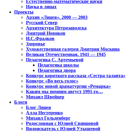
Естественно-математические науки
Наука в лицах
Проекты
Архив «Лицея». 2000 — 2003
Русский Север
Архитектура Петрозаводска
Дмитрий Новиков
И.С.Фрадков
Здоровье
Художественная галерея Дмитрия Москина
Великая Отечественная. 1941 — 1945
Педагогика С. Артемьевой
Педагогика школы
Педагогика двора
Конкурс короткого рассказа «Сестра таланта»
Конкурс «Во весь голос»
Конкурс новой драматургии «Ремарка»
Каким мы помним август 1991-го…
Михаил Швейцер
Блоги
Блог Лицея
Алла Нестеренко
Михаил Гольденберг
Родословная с Юлией Свинцовой
Видоискатель с Юлией Утышевой