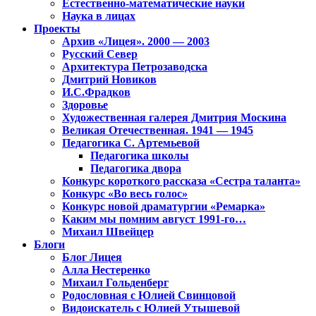
Естественно-математические науки
Наука в лицах
Проекты
Архив «Лицея». 2000 — 2003
Русский Север
Архитектура Петрозаводска
Дмитрий Новиков
И.С.Фрадков
Здоровье
Художественная галерея Дмитрия Москина
Великая Отечественная. 1941 — 1945
Педагогика С. Артемьевой
Педагогика школы
Педагогика двора
Конкурс короткого рассказа «Сестра таланта»
Конкурс «Во весь голос»
Конкурс новой драматургии «Ремарка»
Каким мы помним август 1991-го…
Михаил Швейцер
Блоги
Блог Лицея
Алла Нестеренко
Михаил Гольденберг
Родословная с Юлией Свинцовой
Видоискатель с Юлией Утышевой