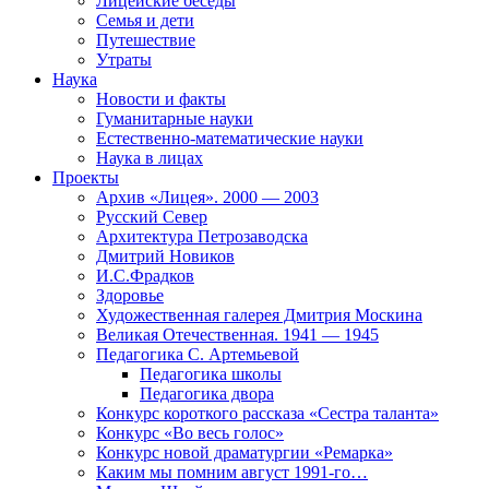
Лицейские беседы
Семья и дети
Путешествие
Утраты
Наука
Новости и факты
Гуманитарные науки
Естественно-математические науки
Наука в лицах
Проекты
Архив «Лицея». 2000 — 2003
Русский Север
Архитектура Петрозаводска
Дмитрий Новиков
И.С.Фрадков
Здоровье
Художественная галерея Дмитрия Москина
Великая Отечественная. 1941 — 1945
Педагогика С. Артемьевой
Педагогика школы
Педагогика двора
Конкурс короткого рассказа «Сестра таланта»
Конкурс «Во весь голос»
Конкурс новой драматургии «Ремарка»
Каким мы помним август 1991-го…