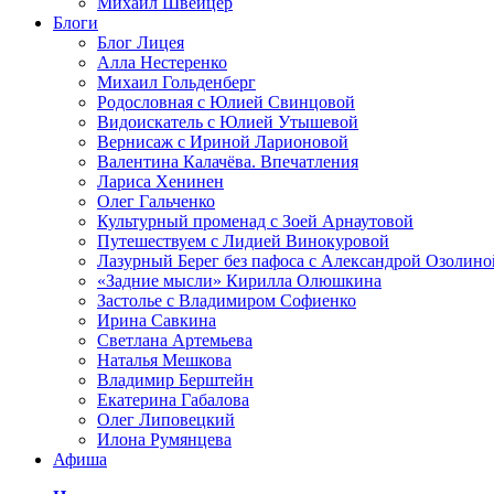
Михаил Швейцер
Блоги
Блог Лицея
Алла Нестеренко
Михаил Гольденберг
Родословная с Юлией Свинцовой
Видоискатель с Юлией Утышевой
Вернисаж с Ириной Ларионовой
Валентина Калачёва. Впечатления
Лариса Хенинен
Олег Гальченко
Культурный променад с Зоей Арнаутовой
Путешествуем с Лидией Винокуровой
Лазурный Берег без пафоса с Александрой Озолино
«Задние мысли» Кирилла Олюшкина
Застолье с Владимиром Софиенко
Ирина Савкина
Светлана Артемьева
Наталья Мешкова
Владимир Берштейн
Екатерина Габалова
Олег Липовецкий
Илона Румянцева
Афиша