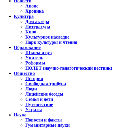
Новости
Анонс
Хроника
Культура
Дом актёра
Литература
Кино
Культурное наследие
Парк культуры и чтения
Образование
Школа и вуз
Учитель
Реформы
ПОЛЁТ (научно-педагогический вестник)
Общество
История
Свободная трибуна
Люди
Лицейские беседы
Семья и дети
Путешествие
Утраты
Наука
Новости и факты
Гуманитарные науки