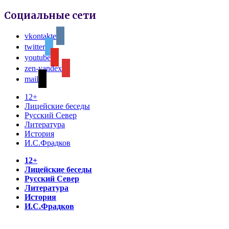
Социальные сети
vkontakte
twitter
youtube
zen-yandex
mail
12+
Лицейские беседы
Русский Север
Литература
История
И.С.Фрадков
12+
Лицейские беседы
Русский Север
Литература
История
И.С.Фрадков