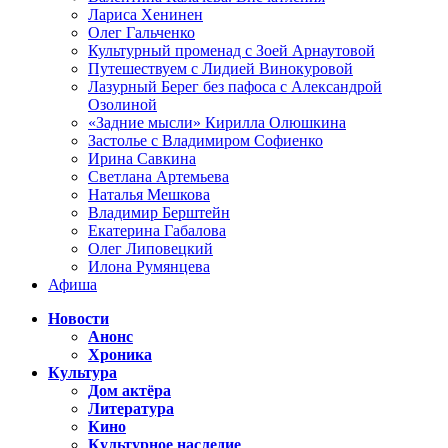
Лариса Хенинен
Олег Гальченко
Культурный променад с Зоей Арнаутовой
Путешествуем с Лидией Винокуровой
Лазурный Берег без пафоса с Александрой
Озолиной
«Задние мысли» Кирилла Олюшкина
Застолье с Владимиром Софиенко
Ирина Савкина
Светлана Артемьева
Наталья Мешкова
Владимир Берштейн
Екатерина Габалова
Олег Липовецкий
Илона Румянцева
Афиша
Новости
Анонс
Хроника
Культура
Дом актёра
Литература
Кино
Культурное наследие