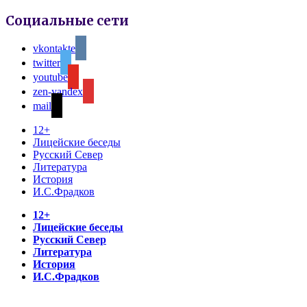
Социальные сети
vkontakte
twitter
youtube
zen-yandex
mail
12+
Лицейские беседы
Русский Север
Литература
История
И.С.Фрадков
12+
Лицейские беседы
Русский Север
Литература
История
И.С.Фрадков