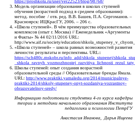
https://proshkolu.ru/user/ver22523/blog/98768/
Модель организации образования в школах ступеней
обучения (возрастной подход в среднем образовании):
метод. пособие / отв. ред. В.В. Башев, П.А. Сергоманов. –
Красноярск: ИЦКрасГУ, 2006. – 206 с.
«Школа ступеней». В чём преимущества образовательных
комплексов (опыт г. Москва) // Еженедельник «Аргументы
и Факты» № 44 02/11/2016 URL:
http://www.aif.ru/society/education/shkola_stupeney_v_chy
«Школа ступеней» – школа равных возможностей развития
личности: результаты и перспективы. URL::
https://sch480c.mskobr.ru/info_add/shkola_stupenej/shkola_stu
_shkola_ravnyh_vozmozhnostej_razvitiya_lichnosti_rezul_taty
Школы ступеней: опыт создания возрастной
образовательной среды // Образовательные бренды Ямала.
URL:
http://www.praktiki.yamaledu.org/2014/municipalnye-
praktiki-2014/shkoly-stupeney-opyt-sozdaniya-vozrastnoy-
obrazovatelnoy-sredy/
Информацию подготовили студентки 4-го курса кафедры
теории и методики начального образования Института
педагогики и психологии ПетрГУ
Анастасия Иванова, Дарья Ищеева