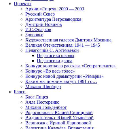
Проекты
Архив «Лицея». 2000 — 2003
Русский Север
Архитектура Петрозаводска
Дмитрий Новиков
И.С.Фрадков
Здоровье
Художественная галерея Дмитрия Москина
Великая Отечественная. 1941 — 1945
Педагогика С. Артемьевой
Педагогика школы
Педагогика двора
Конкурс короткого рассказа «Сестра таланта»
Конкурс «Во весь голос»
Конкурс новой драматургии «Ремарка»
Каким мы помним август 1991-го…
Михаил Швейцер
Блоги
Блог Лицея
Алла Нестеренко
Михаил Гольденберг
Родословная с Юлией Свинцовой
Видоискатель с Юлией Утышевой
Вернисаж с Ириной Ларионовой
Валентина Калачёва. Впечатления