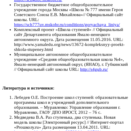
Государственное бюджетное общеобразовательное
учреждение города Москвы «Школа № 777 имени Героя
Советского Союза Е.В. Михайлова»// Официальный сайт
школы. URL:
https://sch777uv.mskobr.ru/conditions/goryachaya_liniya/
Комплексный проект «Школа ступеней» // Официальный
сайт Департамента образования Ямало-ненецкого
автономного округа. Дата размещения 11.05.2016. URL:
http://www.yamaledu.org/news/13672-kompleksnyy-proekt-
shkola-stupeney.html
Муниципальное автономное общеобразовательное
учреждение «Средняя общеобразовательная школа №4»,
Ямало-ненецкий автономный округ, (ЯНАО), г. Губкинский
// Официальный сайт школы URL:
http://s4gub.ru/
Литература и источники:
Лебедев О.Е. Построение школ ступеней: образовательные
программы школ и учреждений дополнительного
образования. – Муравленко: Управление образования г.
Муравленко, ГАОУ ДПО ИРОСТ, 2012 – 76 с.
Медведева В.А. Раз ступенька, два ступенька. Новая
модель школы [Электронный ресурс] // Интернет-портал
«Proшколу.ru» Дата размещения 13.04.2011. URL: