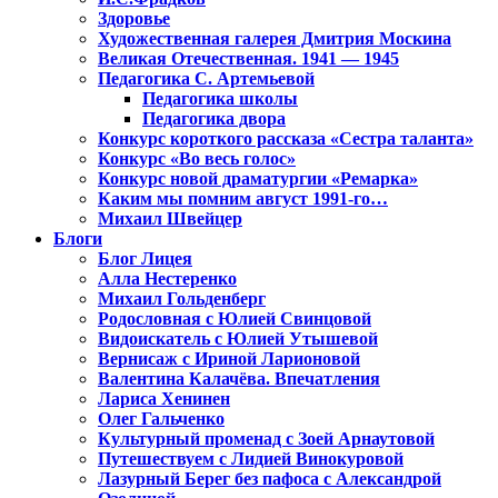
Здоровье
Художественная галерея Дмитрия Москина
Великая Отечественная. 1941 — 1945
Педагогика С. Артемьевой
Педагогика школы
Педагогика двора
Конкурс короткого рассказа «Сестра таланта»
Конкурс «Во весь голос»
Конкурс новой драматургии «Ремарка»
Каким мы помним август 1991-го…
Михаил Швейцер
Блоги
Блог Лицея
Алла Нестеренко
Михаил Гольденберг
Родословная с Юлией Свинцовой
Видоискатель с Юлией Утышевой
Вернисаж с Ириной Ларионовой
Валентина Калачёва. Впечатления
Лариса Хенинен
Олег Гальченко
Культурный променад с Зоей Арнаутовой
Путешествуем с Лидией Винокуровой
Лазурный Берег без пафоса с Александрой