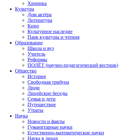
Хроника
Культура
Дом актёра
Литература
Кино
Культурное наследие
Парк культуры и чтения
Образование
Школа и вуз
Учитель
Реформы
ПОЛЁТ (научно-педагогический вестник)
Общество
История
Свободная трибуна
Люди
Лицейские беседы
Семья и дети
Путешествие
Утраты
Наука
Новости и факты
Гуманитарные науки
Естественно-математические науки
Наука в лицах