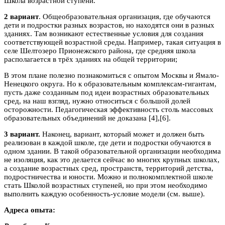
Школа возрастной ступени.
2 вариант
. Общеобразовательная организация, где обучаются
дети и подростки разных возрастов, но находятся они в разных
зданиях. Там возникают естественные условия для создания
соответствующей возрастной среды. Например, такая ситуация в
селе Шелтозеро Прионежского района, где средняя школа
располагается в трёх зданиях на общей территории;
В этом плане полезно познакомиться с опытом Москвы и Ямало-
Ненецкого округа. Но к образовательным комплексам-гигантам,
пусть даже созданным под идеи возрастных образовательных
сред, на наш взгляд, нужно относиться с большой долей
осторожности. Педагогическая эффективность столь массовых
образовательных объединений не доказана [4],[6].
3
вариант.
Наконец, вариант, который может и должен быть
реализован в каждой школе, где дети и подростки обучаются в
одном здании. В такой образовательной организации необходима
не изоляция, как это делается сейчас во многих крупных школах,
а создание возрастных сред, пространств, территорий детства,
подростничества и юности. Можно и полнокомплектной школе
стать Школой возрастных ступеней, но при этом необходимо
выполнить каждую особенность-условие модели (см. выше).
Адреса опыта: