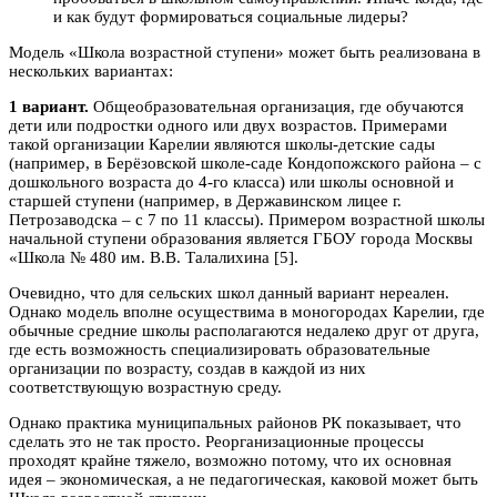
и как будут формироваться социальные лидеры?
Модель «Школа возрастной ступени» может быть реализована в
нескольких вариантах:
1 вариант.
Общеобразовательная организация, где обучаются
дети или подростки одного или двух возрастов. Примерами
такой организации Карелии являются школы-детские сады
(например, в Берёзовской школе-саде Кондопожского района – с
дошкольного возраста до 4-го класса) или школы основной и
старшей ступени (например, в Державинском лицее г.
Петрозаводска – с 7 по 11 классы). Примером возрастной школы
начальной ступени образования является ГБОУ города Москвы
«Школа № 480 им. В.В. Талалихина [5].
Очевидно, что для сельских школ данный вариант нереален.
Однако модель вполне осуществима в моногородах Карелии, где
обычные средние школы располагаются недалеко друг от друга,
где есть возможность специализировать образовательные
организации по возрасту, создав в каждой из них
соответствующую возрастную среду.
Однако практика муниципальных районов РК показывает, что
сделать это не так просто. Реорганизационные процессы
проходят крайне тяжело, возможно потому, что их основная
идея – экономическая, а не педагогическая, каковой может быть