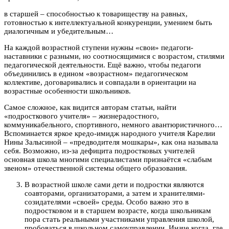
в старшей – способностью к товариществу на равных,
готовностью к интеллектуальной конкуренции, умением быть
диалогичным и убедительным…
На каждой возрастной ступени нужны «свои» педагоги-
наставники с разными, но соотносящимися с возрастом, стилями
педагогической деятельности. Ещё важно, чтобы педагоги
объединились в едином «возрастном» педагогическом
коллективе, договаривались и совпадали в ориентации на
возрастные особенности школьников.
Самое сложное, как видится авторам статьи, найти
«подросткового учителя» – жизнерадостного,
коммуникабельного, спортивного, немного авантюристичного…
Вспоминается яркое кредо-имидж народного учителя Карелии
Нины Залысиной – «предводителя мошкары», как она называла
себя. Возможно, из-за дефицита подростковых учителей
основная школа многими специалистами признаётся «слабым
звеном» отечественной системы общего образования.
В возрастной школе сами дети и подростки являются
соавторами, организаторами, а затем и хранителями-
созидателями «своей» среды. Особо важно это в
подростковом и в старшем возрасте, когда школьникам
пора стать реальными участниками управления школой,
пробоваться в школьном самоуправлении. Иначе когда, где