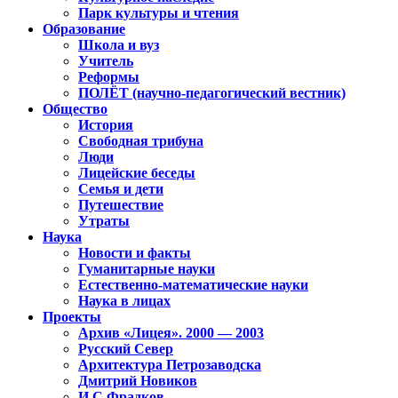
Парк культуры и чтения
Образование
Школа и вуз
Учитель
Реформы
ПОЛЁТ (научно-педагогический вестник)
Общество
История
Свободная трибуна
Люди
Лицейские беседы
Семья и дети
Путешествие
Утраты
Наука
Новости и факты
Гуманитарные науки
Естественно-математические науки
Наука в лицах
Проекты
Архив «Лицея». 2000 — 2003
Русский Север
Архитектура Петрозаводска
Дмитрий Новиков
И.С.Фрадков