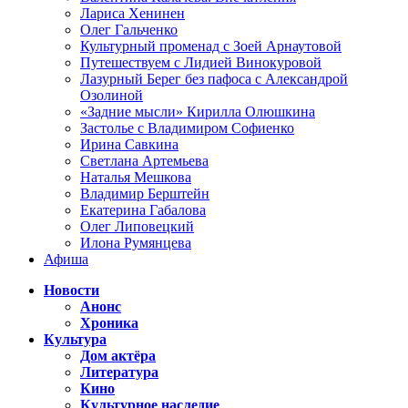
Лариса Хенинен
Олег Гальченко
Культурный променад с Зоей Арнаутовой
Путешествуем с Лидией Винокуровой
Лазурный Берег без пафоса с Александрой
Озолиной
«Задние мысли» Кирилла Олюшкина
Застолье с Владимиром Софиенко
Ирина Савкина
Светлана Артемьева
Наталья Мешкова
Владимир Берштейн
Екатерина Габалова
Олег Липовецкий
Илона Румянцева
Афиша
Новости
Анонс
Хроника
Культура
Дом актёра
Литература
Кино
Культурное наследие