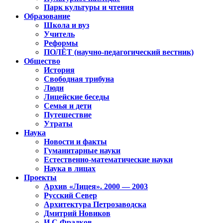
Парк культуры и чтения
Образование
Школа и вуз
Учитель
Реформы
ПОЛЁТ (научно-педагогический вестник)
Общество
История
Свободная трибуна
Люди
Лицейские беседы
Семья и дети
Путешествие
Утраты
Наука
Новости и факты
Гуманитарные науки
Естественно-математические науки
Наука в лицах
Проекты
Архив «Лицея». 2000 — 2003
Русский Север
Архитектура Петрозаводска
Дмитрий Новиков
И.С.Фрадков