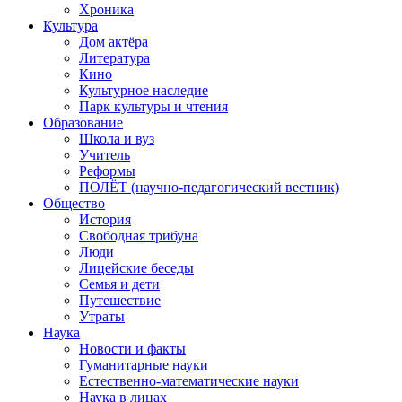
Хроника
Культура
Дом актёра
Литература
Кино
Культурное наследие
Парк культуры и чтения
Образование
Школа и вуз
Учитель
Реформы
ПОЛЁТ (научно-педагогический вестник)
Общество
История
Свободная трибуна
Люди
Лицейские беседы
Семья и дети
Путешествие
Утраты
Наука
Новости и факты
Гуманитарные науки
Естественно-математические науки
Наука в лицах