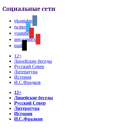
Социальные сети
vkontakte
twitter
youtube
zen-yandex
mail
12+
Лицейские беседы
Русский Север
Литература
История
И.С.Фрадков
12+
Лицейские беседы
Русский Север
Литература
История
И.С.Фрадков