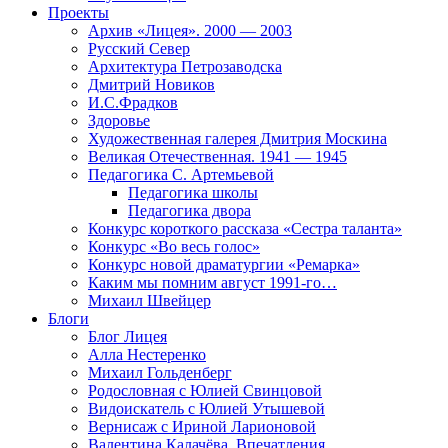
Проекты
Архив «Лицея». 2000 — 2003
Русский Север
Архитектура Петрозаводска
Дмитрий Новиков
И.С.Фрадков
Здоровье
Художественная галерея Дмитрия Москина
Великая Отечественная. 1941 — 1945
Педагогика С. Артемьевой
Педагогика школы
Педагогика двора
Конкурс короткого рассказа «Сестра таланта»
Конкурс «Во весь голос»
Конкурс новой драматургии «Ремарка»
Каким мы помним август 1991-го…
Михаил Швейцер
Блоги
Блог Лицея
Алла Нестеренко
Михаил Гольденберг
Родословная с Юлией Свинцовой
Видоискатель с Юлией Утышевой
Вернисаж с Ириной Ларионовой
Валентина Калачёва. Впечатления