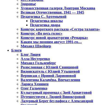
Здоровье
Художественная галерея Дмитрия Москина
Великая Отечественная. 1941 — 1945
Педагогика С. Артемьевой
Педагогика школы
Педагогика двора
Конкурс короткого рассказа «Сестра таланта»
Конкурс «Во весь голос»
Конкурс новой драматургии «Ремарка»
Каким мы помним август 1991-го…
Михаил Швейцер
Блоги
Блог Лицея
Алла Нестеренко
Михаил Гольденберг
Родословная с Юлией Свинцовой
Видоискатель с Юлией Утышевой
Вернисаж с Ириной Ларионовой
Валентина Калачёва. Впечатления
Лариса Хенинен
Олег Гальченко
Культурный променад с Зоей Арнаутовой
Путешествуем с Лидией Винокуровой
Лазурный Берег без пафоса с Александрой